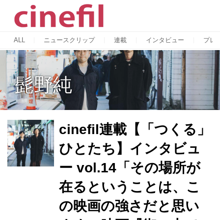
ALL
ニュースクリップ
連載
インタビュー
プレ
髭野純
cinefil連載【「つくる」
ひとたち】インタビュ
ー vol.14「その場所が
在るということは、こ
の映画の強さだと思い