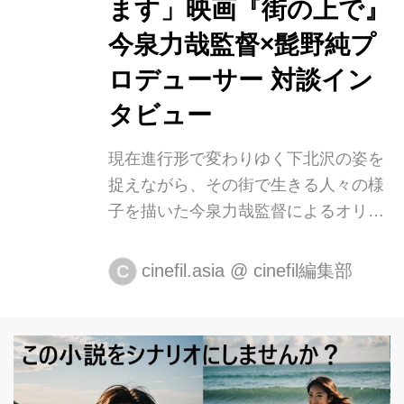
ます」映画『街の上で』
今泉力哉監督×髭野純プ
ロデューサー 対談イン
タビュー
現在進行形で変わりゆく下北沢の姿を
捉えながら、その街で生きる人々の様
子を描いた今泉力哉監督によるオリジ
ナル作品・映画『街の上で』。主人公
の荒川青を演じるのは、本作が初主演
cinefil.asia
@
cinefil編集部
C
となる若葉竜也さん。そして、古着屋
で働く青と関わる４人の魅力的な女性
たちを、穂志もえかさん、萩原みのり
さん、古川琴音さん、中田青渚さん
が、それぞれ個性豊かに演じていま