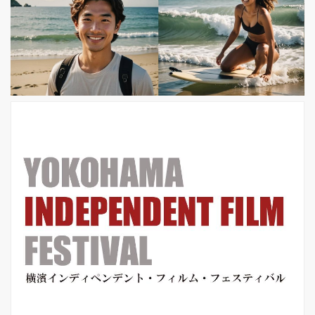
す。今回は、今泉監督と、プロデュー
サーの髭野純さんに、企画のはじまり
からロケ地やキャスティング、そして
街の映画をつくることへのこだわりな
どについてお話を聞きました。 （※こ
の取材は東京都の外出自粛要請が発表
される前に実施しました。） ーーなぜ
下北沢を舞台に映...