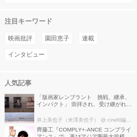
注目キーワード
映画批評
園田恵子
連載
インタビュー
人気記事
「版画家レンブラント 挑戦、継承、
インパクト」 崇拝され、受け継がれ、
後世に影響を与えた版画技法！ 国立西
洋美術館にて9月23日まで開催中！
井上美也子（米澤美也子）
@ cinefil編集部
齊藤工『COMPLY+-ANCE コンプライ
アンス』で、再びアジア圏最大規模の