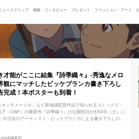
ニュースクリップ
連載
インタビュー
プレゼント
ファッション・アート
き才能がここに結集『詩季織々』-秀逸なメロ
界観にマッチしたビッケブランカ書き下ろし
告完成！本ポスターも到着！
５センチメートル』など新海誠監督作品で知られるコミックス・
下：CWF）の最新作『詩季織々』の公開初日が8月4日（土）に
歌に今注目のアーティスト・ビッケブランカによる書き下ろしの新
、今回初披露となる予告篇、描き下ろしの本ポスタービジュアルも到
作は、中国を舞台に、失いたくない大切な思いを胸に、大人になっ
@
cinefil編集部