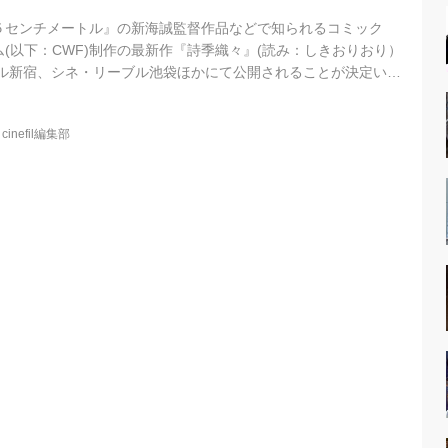
５センチメートル』の新海誠監督作品などで知られるコミック
(以下：CWF)制作の最新作『詩季織々』(読み：しきおりおり）
トル新宿、シネ・リーブル池袋ほかにて公開されることが決定いた
中国の３都市を舞台に、失したくない大切な思い出を胸に、大人に
去と今を紡いだ３つの短編（「陽だまりの朝食」「小さなファッ
@
cinefil編集部
恋」）からなる珠玉の青春アンソロジーです。 中国で数々のアニ
中国のアニメ業界をリードするブランドHaoliners(ハオライナ
..