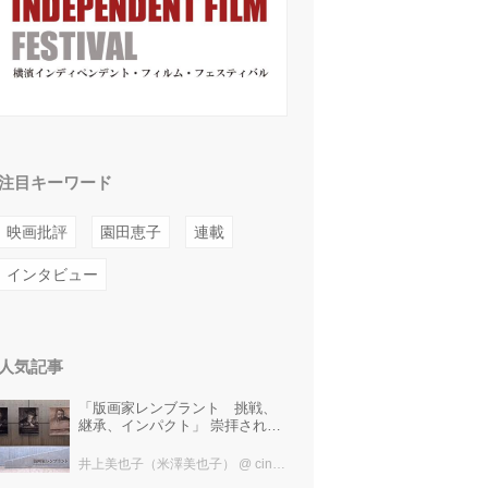
注目キーワード
映画批評
園田恵子
連載
インタビュー
人気記事
「版画家レンブラント 挑戦、
継承、インパクト」 崇拝され、
受け継がれ、後世に影響を与え
た版画技法！ 国立西洋美術館に
井上美也子（米澤美也子）
@ cinefil編集部
て9月23日まで開催中！