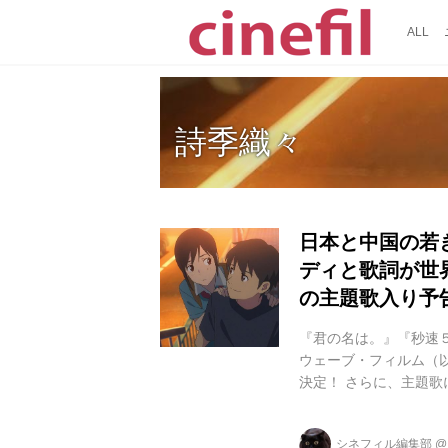
ALL
詩季織々
日本と中国の若
ディと歌詞が世
の主題歌入り予
『君の名は。』『秒速
ウェーブ・フィルム（以
決定！ さらに、主題
曲「WALK」が決定
着いたしました。 本
シネフィル編集部