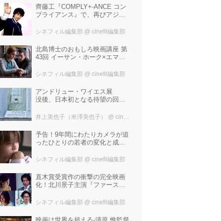
齊藤工『COMPLY+-ANCE コン
プライアンス』で、再びアジア
圏最大規模の国際映画祭-上海国
際映画祭"インターナショナル・
シネフィル編集部
@ cinefil編集部
パノラマ部門"に正式招待！
北島博士のおもしろ映画講座 第
43回 イーサン・ホーク×エマ・
ワトソン。アメナーバル監督が
仕掛ける、実話に基づく衝撃の
シネフィル編集部
@ cinefil編集部
サスペンス『リグレッショ
ン』！
アンドリュー・ワイエス展
没後、日本初となる待望の回顧
展！ 作品に描かれた「境界」と
は？ 独自の精神世界を描く 豊
井上美也子（米澤美也子）
@ cinefil編集部
田市美術館にて7月18日から9月
23日まで開催！
予告！9年間にわたりカメラが追
ったひとりの若者の変化と成長
の記録『ぼくが性別「ゼロ」に
戻るとき 空と木の実の9年間』
シネフィル編集部
@ cinefil編集部
直木賞受賞作の衝撃の完全映画
化！北川景子主演『ファースト
ラヴ』。堤幸彦が「密度の濃い
化学反応」と絶賛した追加キャ
シネフィル編集部
@ cinefil編集部
ストは中村倫也 芳根京子 窪
塚洋介！
映画は世界を超える-清原 惟監督