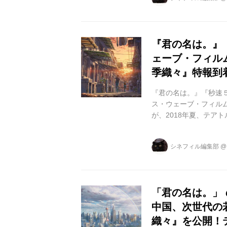
た若者たちの、過去と
監督が「衣食住行」を
メーション作品を制作し
『君の名は。』
ェーブ・フィル
季織々』特報到
『君の名は。』『秒速
ス・ウェーブ・フィルム
が、2018年夏、テア
中国の３都市を舞台に
過去と今を紡いだ珠玉
シネフィル編集部
ン、CG チーフとして
督)、そして、『秒速5
を送り続けたリ・ハオリ
「君の名は。」
中国、次世代の
織々』を公開！