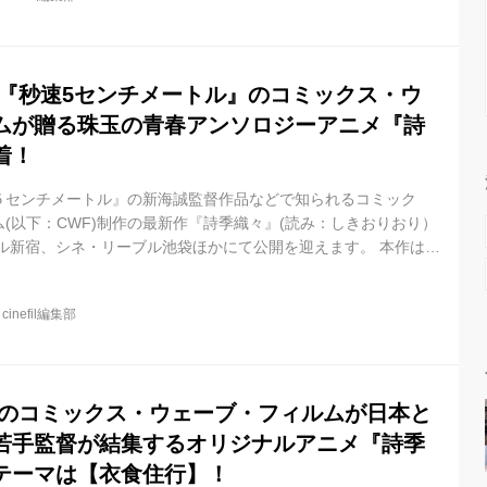
今を紡いだ珠玉の青春アンソロジー。日本と中国、次世代の若手
テーマに描いた、３つの短編が織りなす珠玉の物語。 数々のアニ
、中国のアニ...
 『秒速5センチメートル』のコミックス・ウ
ムが贈る珠玉の青春アンソロジーアニメ『詩
着！
５センチメートル』の新海誠監督作品などで知られるコミック
(以下：CWF)制作の最新作『詩季織々』(読み：しきおりおり）
トル新宿、シネ・リーブル池袋ほかにて公開を迎えます。 本作は、
、失いたくない大切な思い出を胸に、大人になった若者たちの、
の青春アンソロジー。アニメ初挑戦の実写映画監督イシャオシ
@
cinefil編集部
新海作品を支え続けてきた竹内良貴(本作がオリジナル作品初監
センチメートル』を観て新海監督に憧れ、CWFに長年ラブコール
ン、日中の才...
 のコミックス・ウェーブ・フィルムが日本と
若手監督が結集するオリジナルアニメ『詩季
テーマは【衣食住行】！