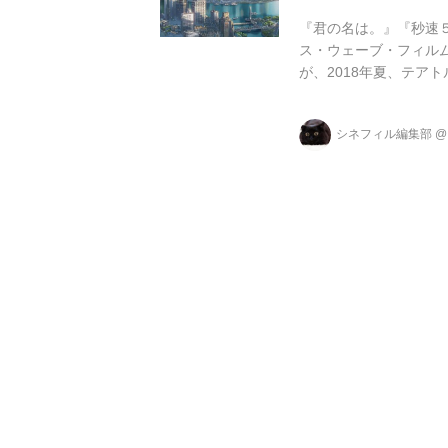
『君の名は。』『秒速
ス・ウェーブ・フィルム
が、2018年夏、テア
しました。 本作は、
なった若者たちの、過
シネフィル編集部
ションショー」「上海
メーション作品を制作し、
ーズ)の代表も務めるリ・.