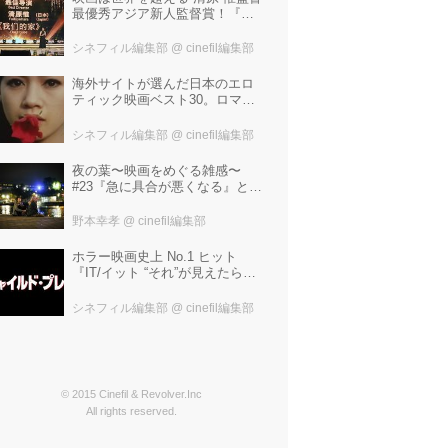
最優秀アジア新人監督賞！『わ
たしたちの家』ブラジルに続き
中国最大の映画祭「上海国際映
シネフィル編集部
@ cinefil編集部
画祭」で受賞！
海外サイトが選んだ日本のエロ
ティック映画ベスト30。ロマン
ポルノ、ATG、インディペンデ
ントから選ばれた、大島渚、塚
シネフィル編集部
@ cinefil編集部
本晋也、若松孝二---。
夜の葉〜映画をめぐる雑感〜
#23『急に具合が悪くなる』と宮
野真生子・磯野真穂『急に具合
が悪くなる』
野本幸孝
@ cinefil編集部
ホラー映画史上 No.1 ヒット
『IT/イット “それ”が見えたら、
終わり。』の製作陣が映画史に
残る“殺人人形”トラウマ映画『チ
シネフィル編集部
@ cinefil編集部
ャイルド・プレイ』を新たにー
© 2015 Cinefil & Revolver.Inc
All rights reserved.