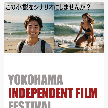
談社文庫）。 金に取り憑かれ、欲望を
むき出しにした人々が激しくぶつかり
合う様を描いた本作を、マ・ドンソク
主演で日本でも好評を博した『犯罪都
市』『悪人伝』の製作陣が韓国映画界
を代表する豪華キャストにより映画
化！ ロッカーに忘れられたバッグ、そ
れがすべての始まりだった― 大金を巡
り、豪華キャスト...