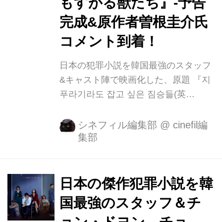
もすがる獣たち』-予告
ストにより映画化された!大金を巡って
完成&原作者曽根圭介氏
二転三転する予測不能の展開が観客を
コメント到着！
魅了し、本国では興行収入ランキング
初登場第1位を記録...
日本の犯罪小説を韓国最強のスタッフ
&キャスト陣で映画化した、原題 『지
푸라기라도 잡고 싶은 짐승들(英
題:BEASTS CLAWING AT
STRAWS)』が邦 題『藁にもすがる獣
シネフィル編集部
@
cinefil編
集部
たち』として 2021 年 2 月 19 日(金)よ
り待望の日本公開が決定した。 原作は
曽根圭介による犯罪小説「藁にもすが
る獣たち」(講談社文庫)。 金に取り憑
日本の傑作犯罪小説を韓
かれ、欲望をむき出しにした人々が激
国最強のスタッフ＆チ
しくぶつかり合う様を描いた本作を、