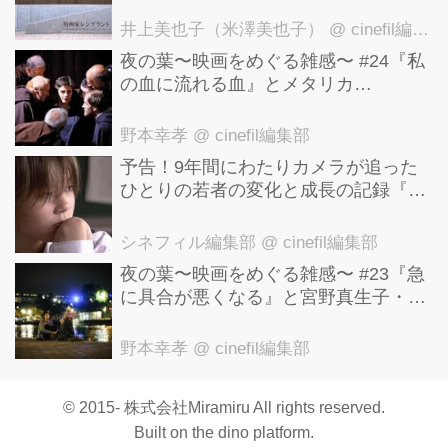
後世に影響を与えた版画技法！ 国立西
洋美術館にて9月23日まで開催中！
井上美也子（米澤美也子）
@ cinefil編集部
夜の葉〜映画をめぐる雑感〜 #24『私
の血に流れる血』とメタリカ
「Nothing Else Matters」
野本幸孝
@ cinefil編集部
予告！9年間にわたりカメラが追った
ひとりの若者の変化と成長の記録『ぼ
くが性別「ゼロ」に戻るとき 空と木の
実の9年間』
シネフィル編集部
@ cinefil編集部
夜の葉〜映画をめぐる雑感〜 #23『急
に具合が悪くなる』と宮野真生子・磯
野真穂『急に具合が悪くなる』
野本幸孝
@ cinefil編集部
© 2015- 株式会社Miramiru All rights reserved.
Built on
the dino platform
.