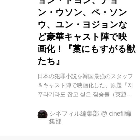
ョン・ドヨン、チョ
マ・ドンソク主演で日本でも好評を博
した『犯罪都市』『悪人伝』の製作陣
ン・ウソン、ペ・ソン
が韓国映画界を代表する豪華キャスト
ウ、ユン・ヨジョンな
により映画化! 大金を巡って二転三転
ど豪華キャスト陣で映
する予測不能の展開が観客を魅了し、
本国では興...
画化！『藁にもすがる獣
たち』
日本の犯罪小説を韓国最強のスタッフ
＆キャスト陣で映画化した、原題『지
푸라기라도 잡고 싶은 짐승들（英題：
BEASTS CLAWING AT STRAWS）』
が邦題『藁にもすがる獣たち』として
シネフィル編集部
@
cinefil編
集部
2021年2月19日より待望の日本公開が
決定しました！ 原作は曽根圭介による
犯罪小説「藁にもすがる獣たち」（講