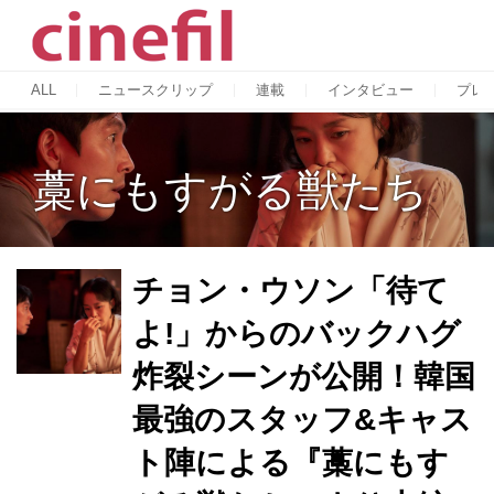
ALL
ニュースクリップ
連載
インタビュー
プレ
藁にもすがる獣たち
チョン・ウソン「待て
よ!」からのバックハグ
炸裂シーンが公開！韓国
最強のスタッフ&キャス
ト陣による『藁にもす