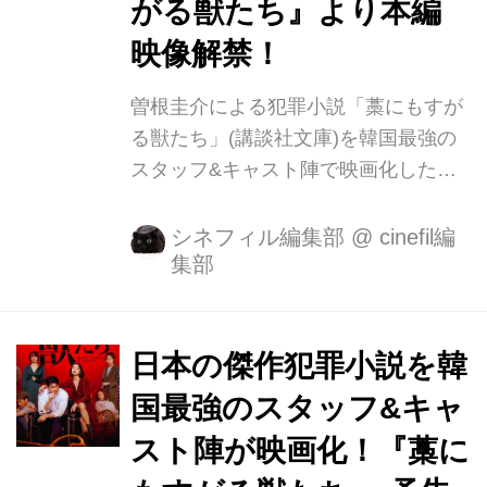
がる獣たち』より本編
映像解禁！
曽根圭介による犯罪小説「藁にもすが
る獣たち」(講談社文庫)を韓国最強の
スタッフ&キャスト陣で映画化した、
原題『지푸라기라도 잡고 싶은 짐승들
(英題:BEASTS CLAWING AT
シネフィル編集部
@
cinefil編
集部
STRAWS)』が邦題『藁にもすがる獣
たち』として2月19日(金)よりシネマー
ト新宿ほか全国で公開となる。 金に取
り憑かれ、欲望をむき出しにした人々
日本の傑作犯罪小説を韓
が激しくぶつかり合う様を描いた本作
国最強のスタッフ&キャ
を、マ・ドンソク主演で日本でも好評
スト陣が映画化！『藁に
を博した『犯罪都市』『悪人伝』の製
作陣が韓国映画界を代表する豪華キャ