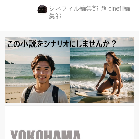
載された。 本人によると ”世界ではあ
シネフィル編集部
@
cinefil編
集部
まりに多くの映画が毎年公開されてし
まうので、全てを見ることは不可能な
上、たとえ、特定のジャンルに絞った
としても見逃してしまう作品がありま
す。これはそのようなリストの25作品
です”とのことー。 趣味嗜好もあるの
で、この25本がそのまま全ていいとい
うわけではないとは思いますが、ほと
んどが、日本で紹介されていない、監
督も多いので取り上げました。 また、
海外では仮に公開時の評判が悪くて
も、のちに歴史...