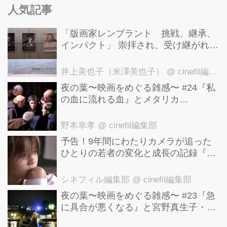
人気記事
「版画家レンブラント 挑戦、継承、
インパクト」 崇拝され、受け継がれ、
後世に影響を与えた版画技法！ 国立西
洋美術館にて9月23日まで開催中！
井上美也子（米澤美也子）
@ cinefil編集部
夜の葉〜映画をめぐる雑感〜 #24『私
の血に流れる血』とメタリカ
「Nothing Else Matters」
野本幸孝
@ cinefil編集部
予告！9年間にわたりカメラが追った
ひとりの若者の変化と成長の記録『ぼ
くが性別「ゼロ」に戻るとき 空と木の
実の9年間』
シネフィル編集部
@ cinefil編集部
夜の葉〜映画をめぐる雑感〜 #23『急
に具合が悪くなる』と宮野真生子・磯
野真穂『急に具合が悪くなる』