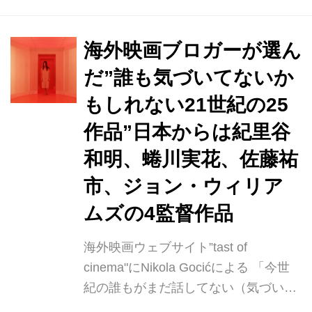
で誰も見たことのない新しい表現に挑
戦しています。 作品づくりの第一歩と
なるパイロット映像制作にあたり、ク
海外映画ブロガーが選ん
ラウドファンディングプロジェクトを
だ”誰も気づいてないか
「Makuake」で実施。903人の方から
もしれない21世紀の25
総計約1,400万円もの支援となり、紀
里谷和明が長年パートナーを組むCG
作品”日本からは紀里谷
プロダクションのエヌ・デザインが制
和明、蜷川実花、佐藤祐
作いたしました。 本作品には俳優の山
市、ジョン・ウィリア
田孝之とGACKTの出演が決定してお
り、主題歌はLux Omni...
ムズの4監督作品
海外映画ウェブサイト”tast of
cinema"にNikola Gocićによる 「今世
紀の誰もがまだ話してない（気づいて
ない）25本の偉大な映画リスト」が掲