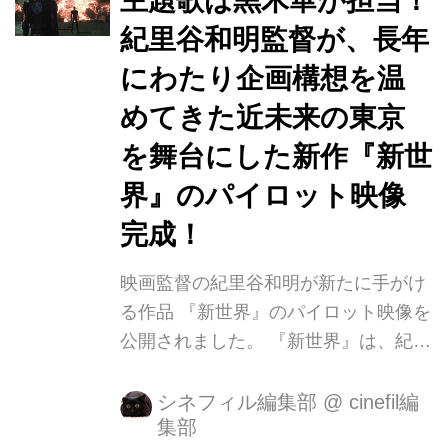
主題歌は黒木華が担当！
輝、夏木マリなど日本を代表する豪華
紀里谷和明監督が、長年
キャストが集結し、物語を彩る。
『CASSHERN』(04)、『GOEMON』
にわたり企画構想を温
(09)、ハリウッド映画『ラスト・ナイ
めてきた近未来の東京
ツ』(15)など数々の作品を手掛けてき
を舞台にした新作『新世
た紀里谷和明が監督・脚本を務め、紀
里谷の想いを全て注ぎ込んだ...
界』のパイロット映像
完成！
映画監督の紀里谷和明が新たに手がけ
る作品 『新世界』のパイロット映像を
公開されました。 『新世界』は、紀里
谷和明が長年にわたり企画構想を温め
てきた近未来の東京を舞台にした作品
シネフィル編集部
@
cinefil編
集部
で、最先端CG技術を生かし、これま