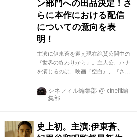
ン部門への出品決定！さ
らに本作における配信
についての意向を表
明！
主演に伊東蒼を迎え現在絶賛公開中の
『世界の終わりから』。主人公、ハナ
を演じるのは、映画『空白』、『さが
す』など話題作に出演、第77回毎日映
画コンクール女優助演賞を受賞し、今
シネフィル編集部
@
cinefil編
集部
最も注目の女優、伊東蒼。彼女にしか
出せない独特なオーラと確かな演技力
で等身大の姿を体現する。共演に毎熊
克哉、朝比奈彩、冨永愛、高橋克典、
史上初。主演:伊東蒼、
北村一輝、夏木マリなど日本を代表す