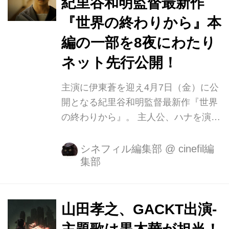
紀里谷和明監督最新作
る豪華キャストが集結し、物語を彩
『世界の終わりから』本
る。 『CASSHERN』(04)、
『GOEMON』(09)、ハリウッド映画
編の一部を8夜にわたり
『ラスト・ナイツ』(15)など数々の作
ネット先行公開！
品を手掛けてきた紀里谷和明が監督・
脚本を務め、紀里谷の想いを全て注ぎ
主演に伊東蒼を迎え4月7日（金）に公
込んだ、最新作にして最後の作品とな
開となる紀里谷和明監督最新作『世界
って...
の終わりから』。 主人公、ハナを演じ
るのは、映画『空白』、『さがす』な
ど話題作に出演、第77回毎日映画コン
シネフィル編集部
@
cinefil編
集部
クール女優助演賞を受賞し、今最も注
目の女優、伊東蒼。彼女にしか出せな
い独特なオーラと確かな演技力で等身
大の姿を体現する。共演に毎熊克哉、
山田孝之、GACKT出演-
朝比奈彩、冨永愛、高橋克典、北村一