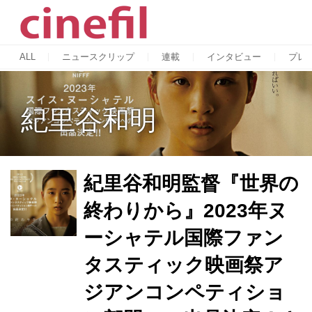
ALL
ニュースクリップ
連載
インタビュー
プレ
紀里谷和明
紀里谷和明監督『世界の
終わりから』2023年ヌ
ーシャテル国際ファン
タスティック映画祭ア
ジアンコンペティショ