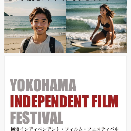
を撮らせたら右に出る者がいない大九
明子監督が結集した映画『甘いお酒で
うがい』が、4月10日（金）より、テ
アトル新宿、ヒューマントラストシネ
マ渋谷、シネ・リーブル池袋ほかにて
公開されます。 ★シソンヌじろうがネ
タで演じていた“女性キャラ”がスクリ
ーンに！ 原作は、2014年に第7...