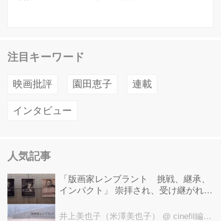
注目キーワード
映画批評
園田恵子
連載
インタビュー
人気記事
「版画家レンブラント 挑戦、継承、
インパクト」 崇拝され、受け継がれ、
後世に影響を与えた版画技法！ 国立西
洋美術館にて9月23日まで開催中！
井上美也子（米澤美也子）
@ cinefil編集部