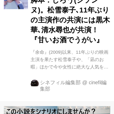
脚本：じろう(シソン
ろ』や『美人が婚活してみたら』など
ヌ)。松雪泰子､11年ぶり
で人生を上手く渡り歩き切れていない
女性を撮らせたら右に出る者がいない
の主演作の共演には黒木
大九明子が結集した映画『甘いお酒で
華､清水尋也が共演！
うがい』が、4 月 10 日(金)より、テア
『甘いお酒でうがい』
トル新宿、ヒューマントラストシネ
マ、渋谷、シネ・リーブル池袋ほかに
『余命』(2009)以来、11年ぶりの映画
て公開...
主演を果たす松雪泰子や、「凪のお
暇」ほかで今や女性に絶大な人気を誇
る黒木華、20歳ながら『ホットギミッ
ク ガールミーツボーイ』ほかで唯一無
シネフィル編集部
@
cinefil編
集部
二の存在感を放つ若手個性派俳優の清
水尋也、そして『勝手にふるえてろ』
や『美人が婚活してみたら』などで人
生を上手く渡り歩き切れていない女性