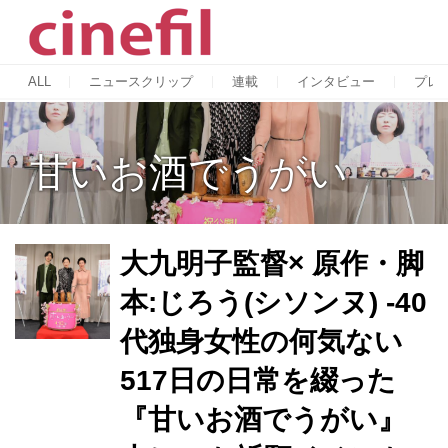
ALL
ニュースクリップ
連載
インタビュー
プレ
甘いお酒でうがい
大九明子監督× 原作・脚
本:じろう(シソンヌ) -40
代独身女性の何気ない
517日の日常を綴った
『甘いお酒でうがい』