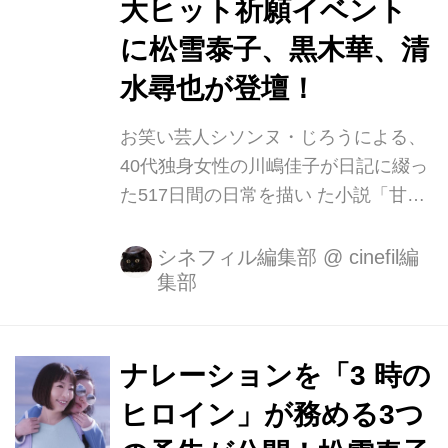
大ヒット祈願イベント
に松雪泰子、黒木華、清
水尋也が登壇！
お笑い芸人シソンヌ・じろうによる、
40代独身女性の川嶋佳子が日記に綴っ
た517日間の日常を描い た小説「甘い
お酒でうがい」が映画化!『勝手にふる
えてろ』や『美人が婚活してみたら』
シネフィル編集部
@
cinefil編
集部
で、女性ファンを多く持つ大九明子を
監督に迎え、4月10日(金)より全国ロー
ドショーとなります! この度、主演を
つとめた松雪泰子、黒木華、清水尋也
ナレーションを「3 時の
が登壇する、大ヒット祈願イベントが
ヒロイン」が務める3つ
開催されました。 下記にて、イベント