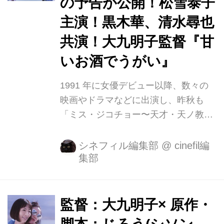
の予告が公開！松雪泰子
概要をご報告させて頂きます。 【日
時】3月24日(火) 昼 12:00~12:35 【場
主演！黒木華、清水尋也
所】スペースFS汐留 (港区東新橋1-1-
共演！大九明子監督『甘
16) 【登壇】松雪泰子 黒木華 清水尋也
いお酒でうがい』
(敬称略) お笑い芸人シソンヌ...
1991 年に女優デビュー以降、数々の
映画やドラマなどに出演し、昨秋も
「ミス・ジコチョー〜天才・天ノ教授
の調査ファイル〜」の主演を務めるな
ど活躍の域をますます広げる松雪泰子
シネフィル編集部
@
cinefil編
集部
や、「凪のお暇」ほかで今や女性にも
絶大な人気を誇る黒木華、『ホットギ
ミック ガールミーツボーイ』ほかで唯
一無二の存在感を放つ若手個性派俳優
監督：大九明子× 原作・
清水尋也、そして『勝手にふるえて