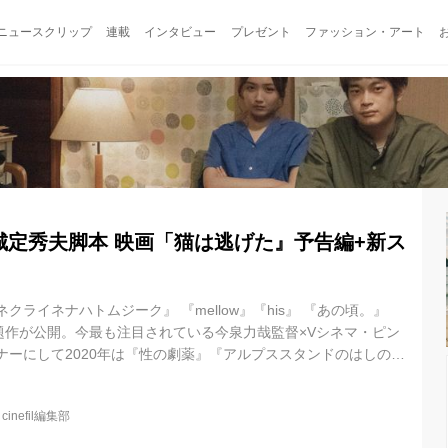
ニュースクリップ
連載
インタビュー
プレゼント
ファッション・アート
城定秀夫脚本 映画「猫は逃げた』予告編+新ス
ネクライネナハトムジーク』 『mellow』『his』 『あの頃。』
題作が公開。今最も注目されている今泉力哉監督×Vシネマ・ピン
ナーにして2020年は『性の劇薬』『アルプススタンドのはしの
た城定秀夫監督がお互いの脚本を提供しあってR15+のラブス ト
コラボレーションによる新たなプログラムピクチャー” L/R15
@
cinefil編集部
ゅうご)。 監督:城定秀夫、脚本:今泉力哉によるL/R15のL= 『愛なの
店主にプロ...