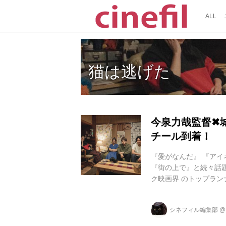
ALL
猫は逃げた
今泉力哉監督✖
チール到着！
『愛がなんだ』 『アイ
『街の上で』と続々話
ク映画界 のトップラン
方』が連続ヒットとなっ
ーリー2本を制作。異色の
シネフィル編集部
”(読み:えるあー るじ
に』は、古本屋の店主と、