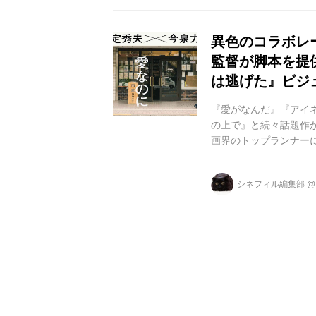
異色のコラボレ
監督が脚本を提供
は逃げた』ビジ
『愛がなんだ』『アイ
の上で』と続々話題作
画界のトップランナーに
連続ヒットとなった城定
2本 を制作。異色のコラホ
シネフィル編集部
えるあーるじゅうご)か
L=『愛なのに』は、古本