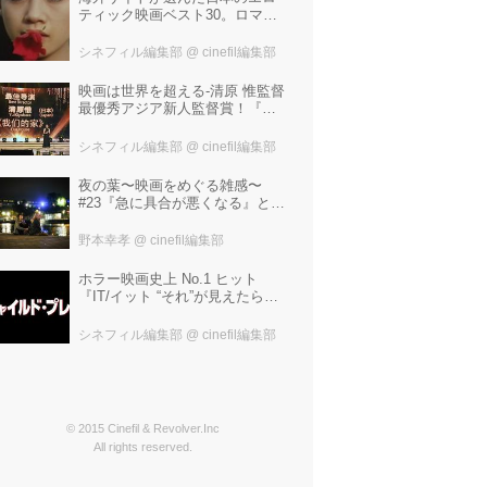
ティック映画ベスト30。ロマン
ポルノ、ATG、インディペンデ
ントから選ばれた、大島渚、塚
シネフィル編集部
@ cinefil編集部
本晋也、若松孝二---。
映画は世界を超える-清原 惟監督
最優秀アジア新人監督賞！『わ
たしたちの家』ブラジルに続き
中国最大の映画祭「上海国際映
シネフィル編集部
@ cinefil編集部
画祭」で受賞！
夜の葉〜映画をめぐる雑感〜
#23『急に具合が悪くなる』と宮
野真生子・磯野真穂『急に具合
が悪くなる』
野本幸孝
@ cinefil編集部
ホラー映画史上 No.1 ヒット
『IT/イット “それ”が見えたら、
終わり。』の製作陣が映画史に
残る“殺人人形”トラウマ映画『チ
シネフィル編集部
@ cinefil編集部
ャイルド・プレイ』を新たにー
© 2015 Cinefil & Revolver.Inc
All rights reserved.