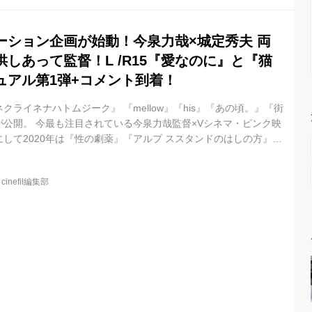
ーション企画が始動！今泉力哉×城定秀夫 両
しあって監督！L /R15『愛なのに』と『猫
ュアル第1弾+コメント到着！
ネクライネナハトムジーク』 『mellow』『his』『あの頃。』『街
が公開。 今最も注目されている今泉力哉監督×Vシネマ・ピンク映
して2020年は『性の劇薬』『アルプ ススタンドのはしの方』が
秀夫監督がお互いの脚本を提供しあってR15+のラブストーリー
゙レーションによる新たなプログラムピクチャー”L/R15 ”(読み:
@
cinefil編集部
゙始動しまし た! 監督:城定秀夫、脚本:今泉力哉によるL/R15の
屋の店主と、店...