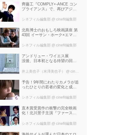
齊藤工『COMPLY+-ANCE コン
プライアンス』で、再びアジア
圏最大規模の国際映画祭-上海国
際映画祭"インターナショナル・
シネフィル編集部
@ cinefil編集部
パノラマ部門"に正式招待！
北島博士のおもしろ映画講座 第
43回 イーサン・ホーク×エマ・
ワトソン。アメナーバル監督が
仕掛ける、実話に基づく衝撃の
シネフィル編集部
@ cinefil編集部
サスペンス『リグレッショ
ン』！
アンドリュー・ワイエス展
没後、日本初となる待望の回顧
展！ 作品に描かれた「境界」と
は？ 独自の精神世界を描く 豊
井上美也子（米澤美也子）
@ cinefil編集部
田市美術館にて7月18日から9月
23日まで開催！
予告！9年間にわたりカメラが追
ったひとりの若者の変化と成長
の記録『ぼくが性別「ゼロ」に
戻るとき 空と木の実の9年間』
シネフィル編集部
@ cinefil編集部
直木賞受賞作の衝撃の完全映画
化！北川景子主演『ファースト
ラヴ』。堤幸彦が「密度の濃い
化学反応」と絶賛した追加キャ
シネフィル編集部
@ cinefil編集部
ストは中村倫也 芳根京子 窪
塚洋介！
海外サイトが選んだ日本のエロ