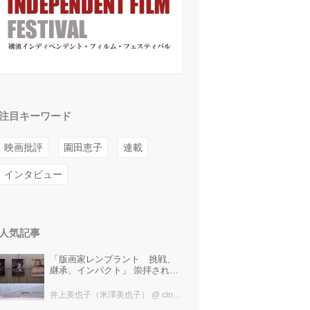
注目キーワード
映画批評
園田恵子
連載
インタビュー
人気記事
「版画家レンブラント 挑戦、
継承、インパクト」 崇拝され、
受け継がれ、後世に影響を与え
た版画技法！ 国立西洋美術館に
井上美也子（米澤美也子）
@ cinefil編集部
て9月23日まで開催中！