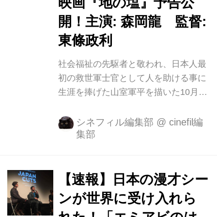
映画『地の塩』予告公
岡礼子、根岸季衣など演技派が脇を固
開！主演: 森岡龍 監督:
めていま す。 監督は 24 才で映画監督
東條政利
デビューし、映画のみならず舞台演出
や小説執筆など多岐に活躍す...
社会福祉の先駆者と敬われ、日本人最
初の救世軍士官として人を助ける事に
生涯を捧げた山室軍平を描いた10月21
日より新宿武蔵野館他、全国公開され
る『地の塩 山室軍平』の劇場予告編が
シネフィル編集部
@
cinefil編
集部
完成しました。 今回公開となる予告編
は、山室軍平役を演じる主演の森岡龍
と、伴侶として同志として彼の活動を
支えた 山室機恵子役の我妻三輪子が
【速報】日本の漫才シー
「愛ですね」「愛です」と心通じる姿
ンが世界に受け入れら
から始まり、同志社大で学友たちと学