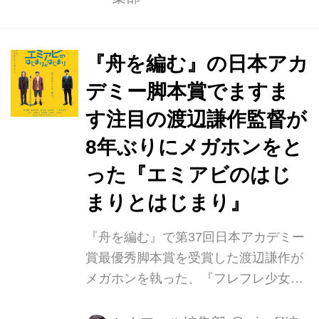
海野の死­をきっかけに繰り広げられ
る、奇想天外なファンタジック・ヒュ
ーマン・ストーリー！ 主­演は森岡龍＆
『舟を編む』の日本アカ
前野朋哉！さらに黒木華、新井浩文と
デミー脚本賞でますま
いった今注目の俳優陣が集結！ 若手漫
す注目の渡辺謙作監督が
才コンビ“エミアビ”。人気急上昇の矢
先、片割れ・海野（うんの）の突然の
8年ぶりにメガホンをと
事故死をきっかけに繰り広げられる、
った『エミアビのはじ
遺された者たちの希望と再生のファン
まりとはじまり』
タジック・ヒューマン・ストーリー。
ＴＶ「あまちゃん」、TV「６...
『舟を編む』で第37回日本アカデミー
賞最優秀脚本賞を受賞した渡辺謙作が
メガホンを執った、『フレフレ少女』
以来８年振りとなる、自身のオリジナ