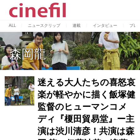
ALL
ニュースクリップ
連載
インタビュー
プレ
森岡龍
迷える大人たちの喜怒哀
楽が軽やかに描く飯塚健
監督のヒューマンコメ
ディ『榎田貿易堂』ー主
演は渋川清彦！共演は森