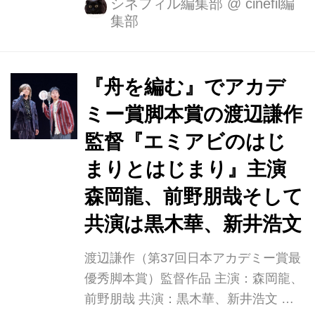
ル脚本による監督作『エミアビのはじ
シネフィル編集部
@
cinefil編
集部
まりとはじまり』が9月3日(土)よりヒ
ューマントラストシネマ渋谷ほかにて
公開します。 若手漫才コンビ“エミア
ビ”。人気急上昇の矢先、片割れ・海野
『舟を編む』でアカデ
（うんの）の突然の事故死をきっかけ
ミー賞脚本賞の渡辺謙作
に繰り広げられる、遺された者たちの
監督『エミアビのはじ
希望と再生のファンタジック・ヒュー
マン・ストーリー。 ＴＶ「あまちゃ
まりとはじまり』主演
ん」「６４」などの演技で注目を集め
森岡龍、前野朋哉そして
る森岡龍が、遺された実道（じつど
共演は黒木華、新井浩文
う）を演じ、映画『桐島、部活やめる
ってよ』など映画、テレビに幅広く活
渡辺謙作（第37回日本アカデミー賞最
躍し、6...
優秀脚本賞）監督作品 主演：森岡龍、
前野朋哉 共演：黒木華、新井浩文 映