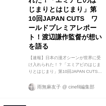
れた！「エミアビのは
ぶ姿など若き日々が描かれ、貧しさ故
に親に遊郭に売られた少女たちを救い
じまりとはじまり」第
出そうとする娼妓の自由廃業運動に命
10回JAPAN CUTS ワ
賭けで取り組む姿などが見ることが出
ールドプレミアレポー
来る。 また実在の人物も泣き虫で情熱
的な人物だったという山室軍平を、
ト！渡辺謙作監督が想い
『ろんぐ...
を語る
【速報】日本の漫才シーンが世界に受
け入れられた！？「エミアビのはじま
りとはじまり」第10回JAPAN CUTSで
ワールドプレミア上映！ 『舟を編む』
で第37回日本アカデミー賞最優秀脚本
雨無麻友子
@
cinefil編集部
賞を受賞した渡辺謙作がメガホンを執
った完全オリジナル脚本による監督作
『エミアビのはじまりとはじまり』が