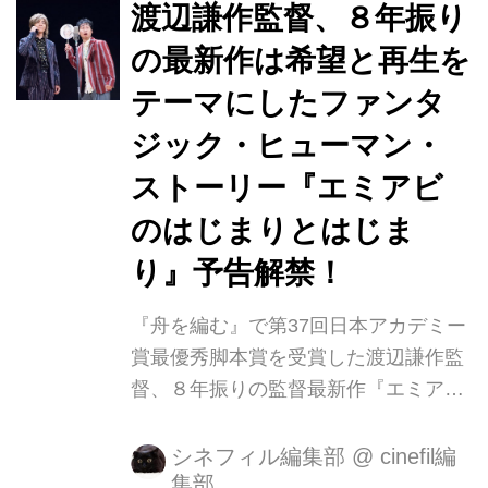
渡辺謙作監督、８年振り
9月3日（土）よりヒューマントラスト
の最新作は希望と再生を
シネマ渋谷ほかにて公開します。 この
度日本に先駆けて、７月14日からアメ
テーマにしたファンタ
リカ・ニューヨーク・ジャパン・ソサ
ジック・ヒューマン・
エティーで開催されている「第10回
ストーリー『エミアビ
JAPAN CUTS～ジャパン・カッツ！
～」で、世界初となるワールドプレミ
のはじまりとはじま
ア上映を行いました。「JAPAN
り』予告解禁！
CUTS」は、北米最大の...
『舟を­編む』で第37回日本アカデミー
賞最優秀脚本賞を受賞した渡辺謙作監
督、８年振りの監­督最新作『エミアビ
のはじまりとはじまり』の予告が解禁
された！ ある日突然、相方が死んだ。
シネフィル編集部
@
cinefil編
集部
若手漫才コンビ“エミアビ”の片割れ・