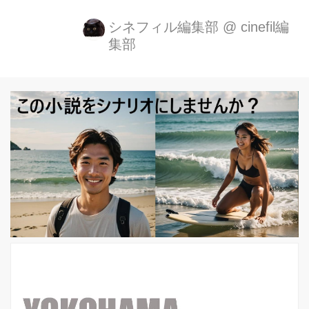
画 『エミアビのはじまりとはじまり』
公開日が9月3日（土）に決定！！ 森岡
シネフィル編集部
@
cinefil編
集部
龍＆前野朋哉の漫才シーン写真も到
着！ 『舟を編む』で第37回日本アカデ
ミー賞最優秀脚本賞を受賞した渡辺謙
作がメガホンを執った、 『フレフレ少
女』以来８年振りとなる、自身のオリ
ジナル脚本による監督作『エミアビの
はじまりとはじまり』の公開初日が９
月３日（土）で決定致しました。 さら
に本作で本格的にガチ漫才を披露して
いる、森岡龍＆前野朋哉の漫才シーン
の場面写真も到着しました。 若手漫才
コンビ“エミアビ”。人気急上...