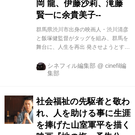
岡 龍、伊藤沙莉、滝藤
賢一に余貴美子--
群馬県渋川市出身の映画人・渋川清彦
と飯塚健監督がタッグを組み、群馬を
舞台に、人生を再出 発させようとする
人々を描いたヒューマンコメディ『榎
田貿易堂』が、2018 年 6 月より新宿
シネフィル編集部
@
cinefil編
集部
武蔵野館他、全国公開されることが決
定しました。 主人公の榎田洋二郎に
「お盆の弟」「下衆の愛」の渋川清
彦。従業員の千秋に「超能力研究部の
社会福祉の先駆者と敬わ
3 人」「獣道」の伊藤沙莉、清春に
れ、人を助ける事に生涯
「エミアビのはじまりとはじまり」の
を捧げた山室軍平を描く
森岡龍。他に、「おくりび と」の余貴
美子、「64 ヨクヨン」の滝藤賢一、片