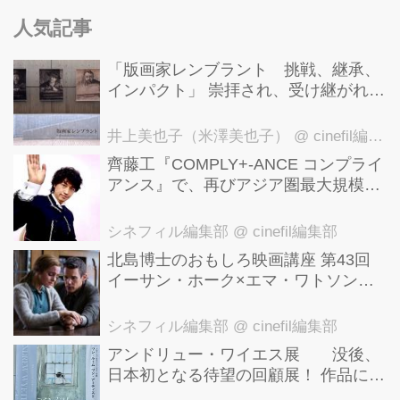
人気記事
「版画家レンブラント 挑戦、継承、
インパクト」 崇拝され、受け継がれ、
後世に影響を与えた版画技法！ 国立西
洋美術館にて9月23日まで開催中！
井上美也子（米澤美也子）
@ cinefil編集部
齊藤工『COMPLY+-ANCE コンプライ
アンス』で、再びアジア圏最大規模の
国際映画祭-上海国際映画祭"インター
ナショナル・パノラマ部門"に正式招
シネフィル編集部
@ cinefil編集部
待！
北島博士のおもしろ映画講座 第43回
イーサン・ホーク×エマ・ワトソン。
アメナーバル監督が仕掛ける、実話に
基づく衝撃のサスペンス『リグレッシ
シネフィル編集部
@ cinefil編集部
ョン』！
アンドリュー・ワイエス展 没後、
日本初となる待望の回顧展！ 作品に描
かれた「境界」とは？ 独自の精神世