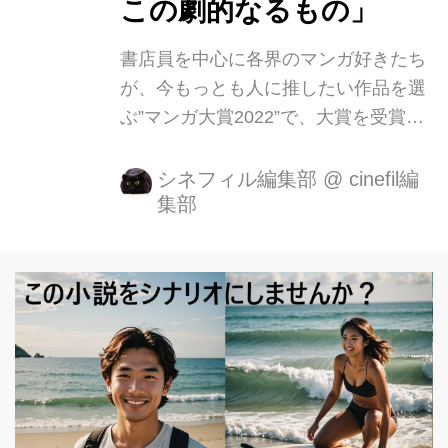
この劇的なるもの」
書店員を中心に各界のマンガ好きたち
が、今もっとも人に推したい作品を選
ぶ”マンガ大賞2022”で、大賞を受賞し
た「ダーウィン事変」。その作家 うめ
ざわしゅんが約10年前に描いた短編集
シネフィル編集部
@
cinefil編
集部
「一匹と九十九匹と」の一編「海の夜
明けから真昼まで」の実写化がついに
決定！ 俳優、ミュージシャン、芸人、
芸術家など、様々な分野の才人から注
目され、圧倒的な存在感を放つ「俳優
吉村界人」 今の日本映画界を牽引する
監督を輩出してきた若手映画監督の登
竜門田辺・弁慶映画祭。その第15回に
て異例の「審査員特別賞」を受賞し、