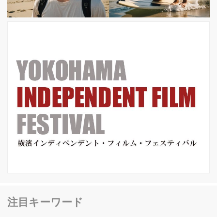
TV-CM、ドラマ、MVなど様々な映像
作品を手がける「監督林隆行」 若き才
能がタッグを組み、天才・うめ...
注目キーワード