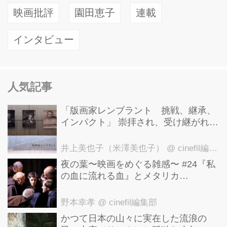
映画批評
園田恵子
連載
インタビュー
人気記事
「版画家レンブラント 挑戦、継承、
インパクト」 崇拝され、受け継がれ、
後世に影響を与えた版画技法！ 国立西
洋美術館にて9月23日まで開催中！
井上美也子（米澤美也子）
@ cinefil編集部
夜の葉〜映画をめぐる雑感〜 #24『私
の血に流れる血』とメタリカ
「Nothing Else Matters」
野本幸孝
@ cinefil編集部
かつて日本の山々に実在した流浪の