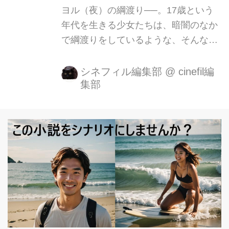
ヨル（夜）の綱渡り──。17歳という
年代を生きる少女たちは、暗闇のなか
で綱渡りをしているような、そんな危
うい毎日を生きている。映画『少女』
は、湊かなえ（原作）×主演・本田
シネフィル編集部
@
cinefil編
集部
翼、山本美月×監督・三島有紀子＝４
人の“女性たち”が仕掛ける、“死”にまつ
わる禁断の世界を描いた長編ミステリ
ー『少女』。 １００万部超！ファン待
望の湊かなえ「少女」が映画化！三島
有紀子監督 2009年、「告白」が、第6
回本屋大賞を受賞。翌年、映画化され
た「告白」は、小説に端を発する様々
なメディアミックス戦略効果で累計発
行部数300万部を超える空前の大ベス