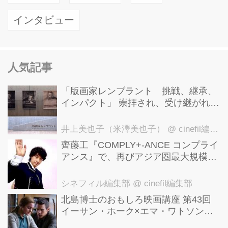
インタビュー
人気記事
「版画家レンブラント 挑戦、継承、
インパクト」 崇拝され、受け継がれ、
後世に影響を与えた版画技法！ 国立西
洋美術館にて9月23日まで開催中！
井上美也子（米澤美也子）
@ cinefil編集部
齊藤工『COMPLY+-ANCE コンプライ
アンス』で、再びアジア圏最大規模の
国際映画祭-上海国際映画祭"インター
ナショナル・パノラマ部門"に正式招
シネフィル編集部
@ cinefil編集部
待！
北島博士のおもしろ映画講座 第43回
イーサン・ホーク×エマ・ワトソン。
アメナーバル監督が仕掛ける、実話に