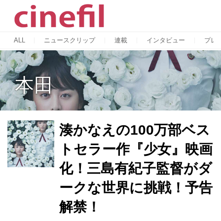
ALL
ニュースクリップ
連載
インタビュー
プレ
本田
湊かなえの100万部ベス
トセラー作『少女』映画
化！三島有紀子監督がダ
ークな世界に挑戦！予告
解禁！