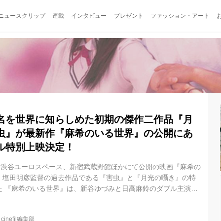
ニュースクリップ
連載
インタビュー
プレゼント
ファッション・アート
名を世界に知らしめた初期の傑作二作品『月
虫』が最新作『麻希のいる世界』の公開にあ
ル特別上映決定！
土)より渋谷ユーロスペース、新宿武蔵野館ほかにて公開の映画『麻希の
、塩田明彦監督の過去作品である『害虫』と『月光の囁き』の特
た 『麻希のいる世界』は、新谷ゆづみと日高麻鈴のダブル主演、
新を迎えた、塩田明彦監督（『害虫』『さよならくちびる』）の
作品には3回目の劇中歌提供となる向井秀徳の参加も話題の注目作
@
cinefil編集部