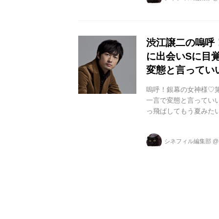
です。物語は、重い持
局的な性格だが美しい
を通して生きる意味を問
渋江譲二の嗚呼
に出会いSに目
変態と言ってい
嗚呼！銀幕の女神様♡第
一言で変態と言ってい
っ飛ばしてもう夏みたい
なし！ この連載もつい
の難しい・・・・。」
シネフィル編集部
下げたいと思うキャラ
たら僕のTwitterに教
の関係」...