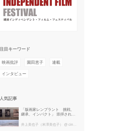
注目キーワード
映画批評
園田恵子
連載
インタビュー
人気記事
「版画家レンブラント 挑戦、
継承、インパクト」 崇拝され、
受け継がれ、後世に影響を与え
た版画技法！ 国立西洋美術館に
井上美也子（米澤美也子）
@ cinefil編集部
て9月23日まで開催中！