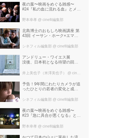
夜の葉〜映画をめぐる雑感〜
#24『私の血に流れる血』とメタ
リカ「Nothing Else Matters」
野本幸孝
@ cinefil編集部
北島博士のおもしろ映画講座 第
43回 イーサン・ホーク×エマ・
ワトソン。アメナーバル監督が
仕掛ける、実話に基づく衝撃の
シネフィル編集部
@ cinefil編集部
サスペンス『リグレッショ
ン』！
アンドリュー・ワイエス展
没後、日本初となる待望の回顧
展！ 作品に描かれた「境界」と
は？ 独自の精神世界を描く 豊
井上美也子（米澤美也子）
@ cinefil編集部
田市美術館にて7月18日から9月
23日まで開催！
予告！9年間にわたりカメラが追
ったひとりの若者の変化と成長
の記録『ぼくが性別「ゼロ」に
戻るとき 空と木の実の9年間』
シネフィル編集部
@ cinefil編集部
夜の葉〜映画をめぐる雑感〜
#23『急に具合が悪くなる』と宮
野真生子・磯野真穂『急に具合
が悪くなる』
野本幸孝
@ cinefil編集部
かつて日本の山々に実在した流