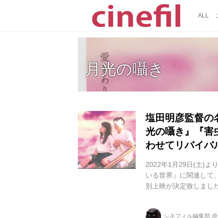
ALL
月光の囁き
塩田明彦監督の
光の囁き』『害
わせてリバイバ
2022年1月29日(
いる世界』に関連して
別上映が決定致しまし
共演に窪塚愛流と井浦
長編最新作。塩田監督
シネフィル編集部