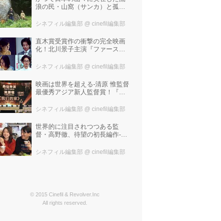
浪の民・山窩（サンカ）と孤独
な少年の心のふれあいを描いた
笹谷遼平監督『山歌（サン
シネフィル編集部
@ cinefil編集部
カ）』予告編が解禁！
直木賞受賞作の衝撃の完全映画
化！北川景子主演『ファースト
ラヴ』。堤幸彦が「密度の濃い
化学反応」と絶賛した追加キャ
シネフィル編集部
@ cinefil編集部
ストは中村倫也 芳根京子 窪
塚洋介！
映画は世界を超える-清原 惟監督
最優秀アジア新人監督賞！『わ
たしたちの家』ブラジルに続き
中国最大の映画祭「上海国際映
シネフィル編集部
@ cinefil編集部
画祭」で受賞！
世界的に注目されつつある監
督・高野徹、待望の初長編作-成
田結美、ピエール瀧、松田弘子
出演『マリの話』公開決定！コ
シネフィル編集部
@ cinefil編集部
メント到着&特報解禁！
© 2015 Cinefil & Revolver.Inc
All rights reserved.