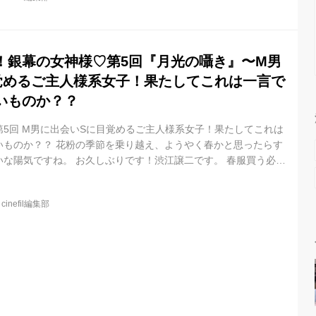
病を抱え生きる希望が持てない高校２年生の由希（新谷）が、破
歌声を持つ同級生の麻希（日高）に魅かれ、麻希とのバンド活動
い直していく...
！銀幕の女神様♡第5回『月光の囁き』〜M男
覚めるご主人様系女子！果たしてこれは一言で
いものか？？
5回 M男に出会いSに目覚めるご主人様系女子！果たしてこれは
いものか？？ 花粉の季節を乗り越え、ようやく春かと思ったらす
な陽気ですね。 お久しぶりです！渋江譲二です。 春服買う必要
に第5回。4回目を書き終えた時、改めて思いました。 「ネタ探す
 特徴ある女性キャラクターはいっぱいいますが、共感したり掘り
@
cinefil編集部
クターってなかなか見つからないものですね。 オススメ作品あっ
えてくださいね！→@shibue0315 さてさて今回のテーマは「SとM