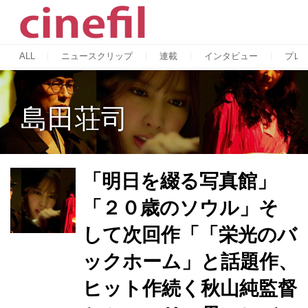
ALL
ニュースクリップ
連載
インタビュー
プレ
島田荘司
「明日を綴る写真館」
「２０歳のソウル」そ
して次回作「「栄光のバ
ックホーム」と話題作、
ヒット作続く秋山純監督