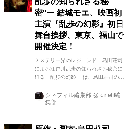
乱歩の知られざる秘
本に描かれる、透明感のある主人公
密"ー 結城モエ、映画初
「弓子」を、２年間探し求めました。
幼い頃から文学に親しみ、本を読むこ
主演『乱歩の幻影』初日
とが日常であった結城さんと出会った
舞台挨拶、東京、福山で
時、弓子を演じられるのは、結城さん
開催決定！
しかいないと直感しました。ロケが進
むにつれ、自分の内面に入り込んでい
ミステリー界のレジェンド、島田荘司
く弓子の精神...
による江戸川乱歩の知られざる秘密に
迫る「乱歩の幻影」 は、島田荘司のリ
アルな体験から発想された、幻の名作
です。 脚本は島田荘司、監督は「明日
シネフィル編集部
@
cinefil編
集部
を綴る写真館」「20歳のソウル」の秋
山純、 そして、新進気鋭の女優結城モ
エが、初主演。乱歩の魅力に取り憑か
れた主人公、弓子を演じま す。また、