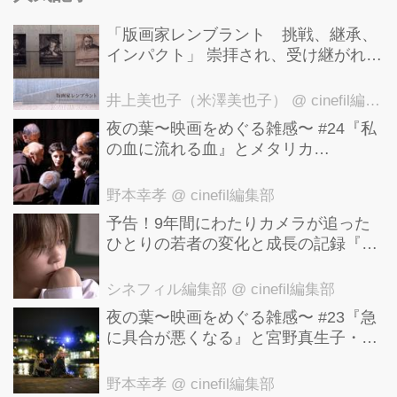
「版画家レンブラント 挑戦、継承、
インパクト」 崇拝され、受け継がれ、
後世に影響を与えた版画技法！ 国立西
洋美術館にて9月23日まで開催中！
井上美也子（米澤美也子）
@ cinefil編集部
夜の葉〜映画をめぐる雑感〜 #24『私
の血に流れる血』とメタリカ
「Nothing Else Matters」
野本幸孝
@ cinefil編集部
予告！9年間にわたりカメラが追った
ひとりの若者の変化と成長の記録『ぼ
くが性別「ゼロ」に戻るとき 空と木の
実の9年間』
シネフィル編集部
@ cinefil編集部
夜の葉〜映画をめぐる雑感〜 #23『急
に具合が悪くなる』と宮野真生子・磯
野真穂『急に具合が悪くなる』
野本幸孝
@ cinefil編集部