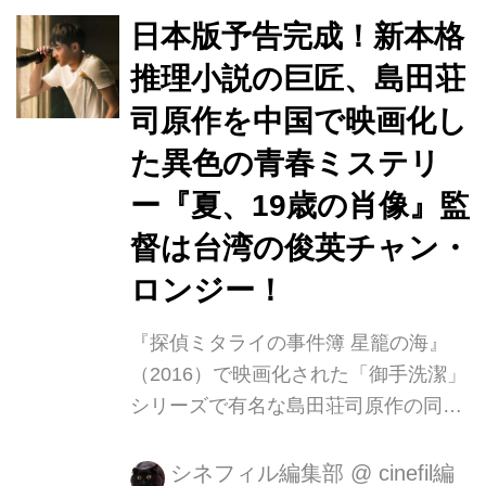
かれた主人公、弓子を演じます。 プロ
日本版予告完成！新本格
デューサー,監督の秋山純は、「原作脚
推理小説の巨匠、島田荘
本に描かれる、透明感のある主人公
司原作を中国で映画化し
「弓子」を、２年間探し求めました。
幼い頃から文学に親しみ、本を読むこ
た異色の青春ミステリ
とが日常であった結城さんと出会った
ー『夏、19歳の肖像』監
時、弓子を演じられるのは、結城さん
督は台湾の俊英チャン・
しかいないと直感しました。ロケが進
むにつれ、自分の内面に入り込んでい
ロンジー！
く弓子の精神...
『探偵ミタライの事件簿 星籠の海』
（2016）で映画化された「御手洗潔」
シリーズで有名な島田荘司原作の同名
小説を中国で映画化した『夏、19歳の
肖像』が、8月25日（土）よりシネマ
シネフィル編集部
@
cinefil編