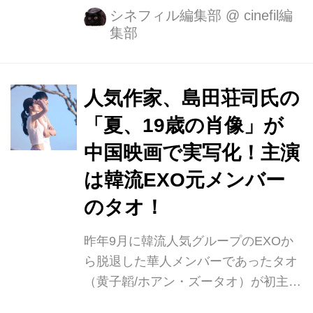
肖像』が、8月25日（土）よりシネマ
シネフィル編集部
@
cinefil編
集部
ート新宿ほか全国順次ロードショー決
定！日本版ポスタービジュアルも解禁
となりました。 病室の窓から見える邸
宅に佇む美女に心を奪われた大学生の
人気作家、島田荘司氏の
青年は、ある夜、彼女の“犯罪”を目
「夏、19歳の肖像」が
撃。真相を確かめ、彼女を救おうとす
中国映画で実写化！主演
る青年のもとに、謎めいた脅迫状
が…。本作は、ヒッチコックの『裏
は韓流EXO元メンバー
窓』を彷彿とさせる設定から始まる、
のタオ！
異色の青春ミステリーとなっていま
す。 監督は、『光にふれる』（12）
昨年9月に韓流人気グループのEXOか
『共犯』（14）の台湾の俊英チャン・
ら脱退した華人メンバーであったタオ
ロンジーが...
（黄子韜/ホアン・ズータオ）が初主演
を果たした日本の人気作家・島田荘司