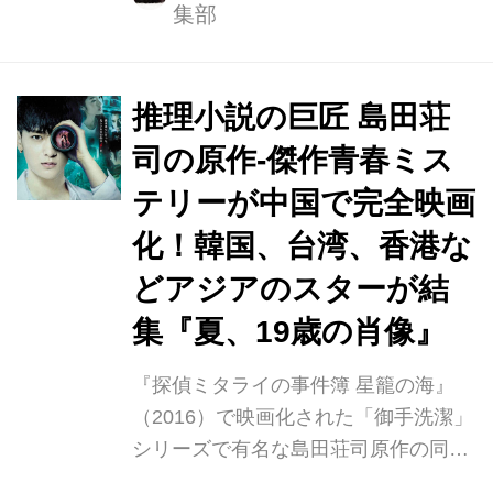
集部
ート新宿ほか全国順次ロードショー決
定しております。 この度、日本版予告
編が完成いたしました。 バイク事故で
入院中の大学生の青年が、病室の窓か
推理小説の巨匠 島田荘
ら見える邸宅に佇む美女に心を奪わ
司の原作-傑作青春ミス
れ、望遠鏡で彼女を見ていたある夜
テリーが中国で完全映画
に“事件”を目撃してしまった！真相を
確かめるために、彼女に近づく青年の
化！韓国、台湾、香港な
もとに、誰かに監視されているかのよ
どアジアのスターが結
うな謎めいた脅迫メールが届
集『夏、19歳の肖像』
く・・・。 本作は、ヒッチコックの
『裏窓』を彷彿とさせる設定から始ま
『探偵ミタライの事件簿 星籠の海』
るミステリーと...
（2016）で映画化された「御手洗潔」
シリーズで有名な島田荘司原作の同名
小説を中国で映画化した『夏、19歳の