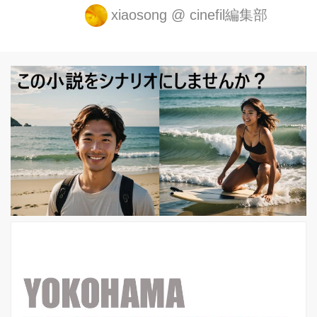
氏の青春ミステリー「夏、19歳の肖
xiaosong
@
cinefil編集部
像」を実写映画化した『夏天十九歳的
肖像』が7月8日より中国で公開がスタ
ートする。 ヒロインを演じたのは中国
の映画の名門大学・北京電影学院の出
身者であるヤン・ツァイユー（楊采[金
玉]）で、撮影中は演技経験がほとんど
未経験だというタオに演技指導も行な
っていたという。 撮影は台湾で行わ
れ、バイクでの疾走シーンやチンピラ
に追われる場面などの難易度の高い撮
影もあったとのことだが、ヤンの応援
もあってかタオは全てのシーンを代役
を立...