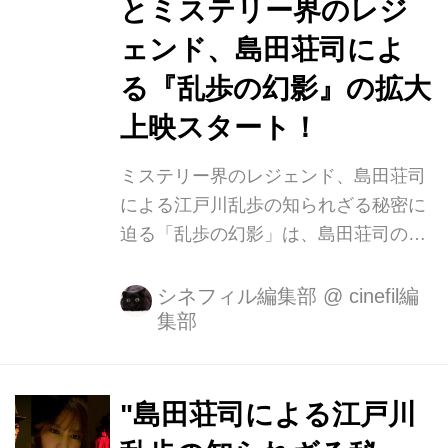
とミステリー界のレジ
ェンド、島田荘司によ
る『乱歩の幻影』の拡大
上映スタート！
ミステリー界のレジェンド、島田荘司
による江戸川乱歩の知られざる秘密に
迫る「乱歩の幻影」は、島田荘司のリ
アルな体験から発想された、幻の名作
です。 脚本は島田荘司、監督は「明日
シネフィル編集部
@
cinefil編
集部
を綴る写真館」「２０歳のソウル」の
秋山純、そして、新進気鋭の女優結城
モエが、初主演。乱歩の魅力に取り憑
かれた主人公、弓子を演じます。 プロ
"島田荘司による江戸川
デューサー,監督の秋山純は、「原作脚