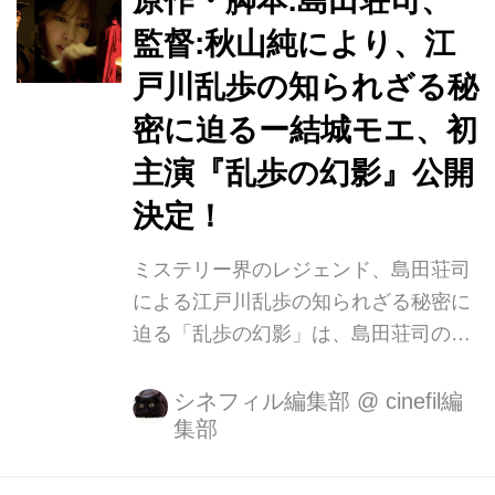
原作・脚本:島田荘司、
江戸川乱歩役を、高橋克典、謎の女性
監督:秋山純により、江
芙蓉を、常盤貴子が演じます。 映画
戸川乱歩の知られざる秘
『乱歩の幻影』予告編 プロデューサ
ー,監督の秋山純は、「原作脚本に描か
密に迫るー結城モエ、初
れる、透明感のある主人公「弓子」
主演『乱歩の幻影』公開
を、 2年間探し求めました。幼い頃か
決定！
ら文学に親しみ、本を読むことが日常
であった結城さんと出会った時、 弓
ミステリー界のレジェンド、島田荘司
子...
による江戸川乱歩の知られざる秘密に
迫る「乱歩の幻影」は、島田荘司のリ
アルな体験から発想された、幻の名作
です。 脚本は島田荘司、監督は「明日
シネフィル編集部
@
cinefil編
集部
を綴る写真館」「２０歳のソウル」の
秋山純、そして、新進気鋭の女優結城
モエが、初主演。乱歩の魅力に取り憑