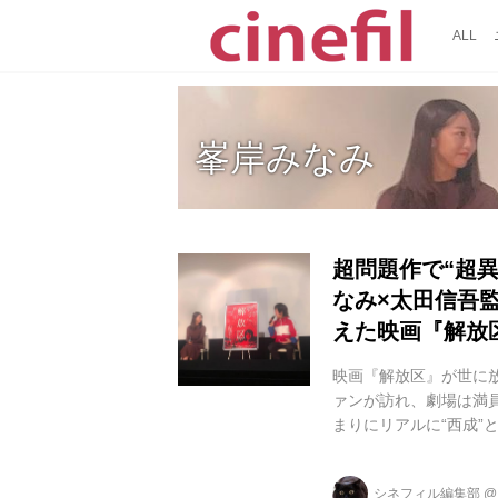
ALL
峯岸みなみ
超問題作で“超異
なみ×太田信吾
えた映画『解放
映画『解放区』が世に
ァンが訪れ、劇場は満員
まりにリアルに“西成”
た「問題作」だからな
ークイベントのためな
シネフィル編集部