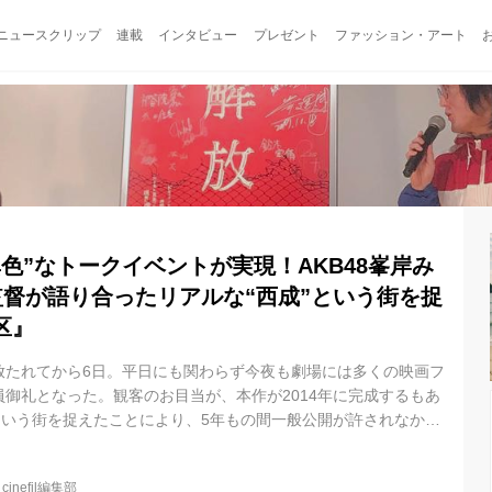
ニュースクリップ
連載
インタビュー
プレゼント
ファッション・アート
色”なトークイベントが実現！AKB48峯岸み
監督が語り合ったリアルな“西成”という街を捉
区』
放たれてから6日。平日にも関わらず今夜も劇場には多くの映画フ
御礼となった。観客のお目当が、本作が2014年に完成するもあ
という街を捉えたことにより、5年もの間一般公開が許されなかっ
のか。はたまた、この上映の直後に予定されている“異色すぎる”ト
のか。 いずれにせよ、映画『解放区』は連日客足が途切れること
@
cinefil編集部