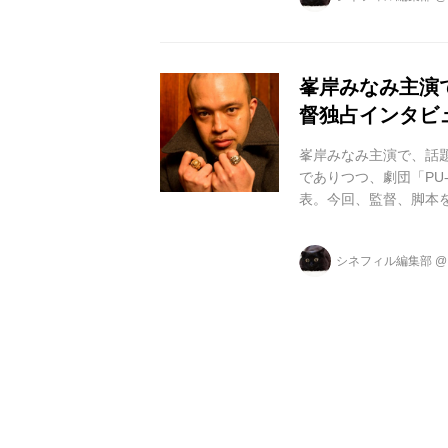
なく公開から6日目を迎え
FILMSの高根順次。
登場し、会場...
峯岸みなみ主演
督独占インタビ
峯岸みなみ主演で、話
でありつつ、劇団「PU
表。今回、監督、脚本を
演作品!! 同窓会で解
口を見つ­けようとする
シネフィル編集部
手直しし、映画化。 山本浩
JUICE」所属。俳優