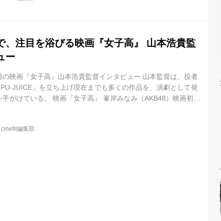
た。 今夜の司会は、本作の配給元であるSPACE SHOWER
司会の呼び込みで、監督・太田 信吾。そしてAKB48・峯岸みなみが
で、注目を浴びる映画『女子高』 山本浩貴監
ュー
題の映画『女子高』山本浩貴監督インタビュー 山本監督は、役者
-PU-JUICE」を立ち上げ現在までも多くの作品を、演劇として発
手がけている。 映画『女子高』 峯岸みなみ（AKB48）映画初主
き明かされる、7年前の真実。過去を振り返りながら事件解決への糸
“新感覚”の青春ミステリーサスペンス。山本監督の舞台作を、自ら
@
cinefil編集部
貴 監督 1977年4月15日、東京都生まれ。 劇団「PU-PU-
、脚本家、劇作家、演出家と幅広く活動。また、映画『サムラ...