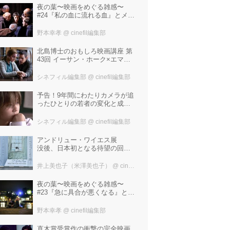
夜の葉〜映画をめぐる雑感〜
#24『私の血に流れる血』とメタ
リカ「Nothing Else Matters」
野本幸孝
@ cinefil編集部
北島博士のおもしろ映画講座 第
43回 イーサン・ホーク×エマ・
ワトソン。アメナーバル監督が
仕掛ける、実話に基づく衝撃の
シネフィル編集部
@ cinefil編集部
サスペンス『リグレッショ
ン』！
予告！9年間にわたりカメラが追
ったひとりの若者の変化と成長
の記録『ぼくが性別「ゼロ」に
戻るとき 空と木の実の9年間』
シネフィル編集部
@ cinefil編集部
アンドリュー・ワイエス展
没後、日本初となる待望の回顧
展！ 作品に描かれた「境界」と
は？ 独自の精神世界を描く 豊
井上美也子（米澤美也子）
@ cinefil編集部
田市美術館にて7月18日から9月
23日まで開催！
夜の葉〜映画をめぐる雑感〜
#23『急に具合が悪くなる』と宮
野真生子・磯野真穂『急に具合
が悪くなる』
野本幸孝
@ cinefil編集部
直木賞受賞作の衝撃の完全映画