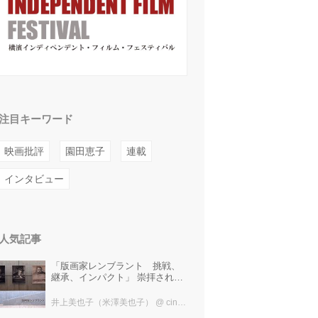
注目キーワード
映画批評
園田恵子
連載
インタビュー
人気記事
「版画家レンブラント 挑戦、
継承、インパクト」 崇拝され、
受け継がれ、後世に影響を与え
た版画技法！ 国立西洋美術館に
井上美也子（米澤美也子）
@ cinefil編集部
て9月23日まで開催中！