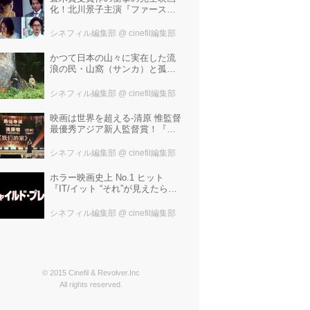
化！北川景子主演『ファースト
ラヴ』。堤幸彦が「密度の濃い
化学反応」と絶賛した追加キャ
シネフィル編集部
@ cinefil編集部
ストは中村倫也 芳根京子 窪
塚洋介！
かつて日本の山々に実在した流
浪の民・山窩（サンカ）と孤独
な少年の心のふれあいを描いた
笹谷遼平監督『山歌（サン
シネフィル編集部
@ cinefil編集部
カ）』予告編が解禁！
映画は世界を超える-清原 惟監督
最優秀アジア新人監督賞！『わ
たしたちの家』ブラジルに続き
中国最大の映画祭「上海国際映
シネフィル編集部
@ cinefil編集部
画祭」で受賞！
ホラー映画史上 No.1 ヒット
『IT/イット “それ”が見えたら、
終わり。』の製作陣が映画史に
残る“殺人人形”トラウマ映画『チ
シネフィル編集部
@ cinefil編集部
ャイルド・プレイ』を新たにー
© 2015 Cinefil & Revolver.Inc
All rights reserved.