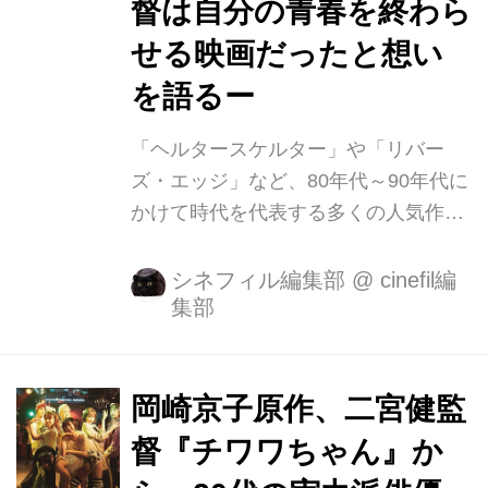
督は自分の青春を終わら
せる映画だったと想い
を語るー
「ヘルタースケルター」や「リバー
ズ・エッジ」など、80年代～90年代に
かけて時代を代表する多くの人気作を
手掛け、今なお熱狂的な支持を受ける
漫画家・岡崎京子が1994年に発表した
シネフィル編集部
@
cinefil編
集部
「チワワちゃん」が若手実力派キャス
トと弱冠27歳の新鋭・二宮健監督の手
によって映画化！ 新たな青春のバイブ
ル、映画『チワワちゃん』が1月18日
岡崎京子原作、二宮健監
(金)に全国公開となりました。 本作の
督『チワワちゃん』か
監督である二宮監督は、公開前から同