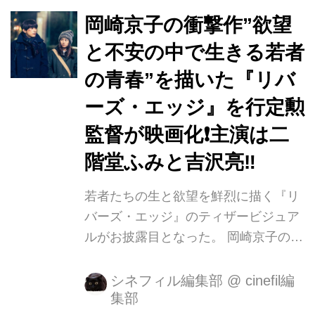
20 年の時を経てついに映画化! 新たに
公開された場面カットには、二階堂ふ
岡崎京子の衝撃作”欲望
み、吉沢亮、森川葵、上杉柊平、
と不安の中で生きる若者
SUMIREが学校の黒板の前に整列した
の青春”を描いた『リバ
カットになっており、ハルナ演じる二
階堂ふみ以外は、それぞ れが別の方向
ーズ・エッジ』を行定勲
を見つめ、映画のテーマになってい
監督が映画化❗️主演は二
る“青春の孤独”を感じさせる写真とな
階堂ふみと吉沢亮‼️
っている。 特報公開！！！ 映像に
は、 映画の舞台になっている都会の夜
若者たちの生と欲望を鮮烈に描く『リ
の河...
バーズ・エッジ』のティザービジュア
ルがお披露目となった。 岡崎京子の原
作のオリジナル復刻版(宝島社)のカバ
ーを再現し、工場地帯に隣接する河辺
シネフィル編集部
@
cinefil編
集部
に、この場所に拠り所を求める二階堂