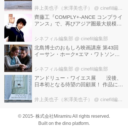
洋美術館にて9月23日まで開催中！
井上美也子（米澤美也子）
@ cinefil編集部
齊藤工『COMPLY+-ANCE コンプライ
アンス』で、再びアジア圏最大規模の
国際映画祭-上海国際映画祭"インター
ナショナル・パノラマ部門"に正式招
シネフィル編集部
@ cinefil編集部
待！
北島博士のおもしろ映画講座 第43回
イーサン・ホーク×エマ・ワトソン。
アメナーバル監督が仕掛ける、実話に
基づく衝撃のサスペンス『リグレッシ
シネフィル編集部
@ cinefil編集部
ョン』！
アンドリュー・ワイエス展 没後、
日本初となる待望の回顧展！ 作品に描
かれた「境界」とは？ 独自の精神世
界を描く 豊田市美術館にて7月18日か
井上美也子（米澤美也子）
@ cinefil編集部
ら9月23日まで開催！
© 2015- 株式会社Miramiru All rights reserved.
Built on
the dino platform
.