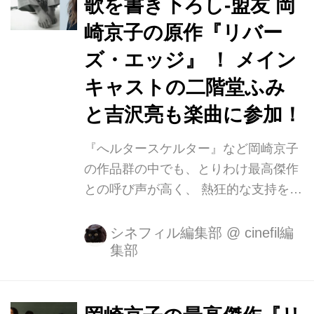
歌を書き下ろし-盟友 岡
崎京子の原作『リバー
ズ・エッジ』 ！ メイン
キャストの二階堂ふみ
と吉沢亮も楽曲に参加！
『へルタースケルター』など岡崎京子
の作品群の中でも、とりわけ最高傑作
との呼び声が高く、 熱狂的な支持を集
め続ける『リバーズ・エッジ』がつい
に映画化、2 月公開となる。 そして、
シネフィル編集部
@
cinefil編
集部
今年 の 2 月に 19 年ぶりとなるシング
ル「流動体について」をリリース、フ
ジロックフェスティバルへ の初出演、
SEKAI NO OWARI とのコラボレーシ