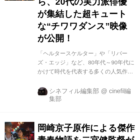
ら、20代の実力派俳優
じく岡崎京子作品を実写化した行定勲
監督との対談を熱望しており、1月27
が集結した超キュート
日（日）、遂にその願いが叶い、新宿
な“チワワダンス”映像
バルト９にて二宮監督、行定監督によ
が公開！
るスペシャルトークイベントが開催。
映画『チワワちゃん』公開記念舞...
「ヘルタースケルター」や「リバー
ズ・エッジ」など、80年代～90年代に
かけて時代を代表する多くの人気作を
手掛け、今なお熱狂的な支持を受ける
漫画家・岡崎京子が1994年に発表した
シネフィル編集部
@
cinefil編
集部
「チワワちゃん」。 時代を超えて愛さ
れる傑作青春物語が、若手実力派キャ
ストと弱冠27歳の新鋭・二宮健監督に
より新たな青春のバイブルとして映画
岡崎京子原作による傑作
『チワワちゃん』は1月18日(金)から全