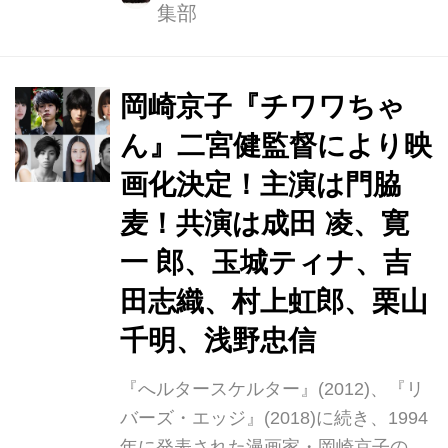
集部
「チワワちゃん」。 時代を超えて愛さ
れる傑作青春物語が、若手実力派キャ
ストと弱冠26歳の新鋭・二宮健監督に
より新たな青春のバイブル、映画『チ
岡崎京子『チワワちゃ
ワワちゃん』として2019年1月18日
ん』二宮健監督により映
(金)に公開となります！そしてこの
画化決定！主演は門脇
度、本作の本予告映像が解禁となりま
した！ チワワちゃんを取り囲む若者た
麦！共演は成田 凌、寛
ちの回想を軸に進む本作。 主人公のミ
一 郎、玉城ティナ、吉
キ役には、『愛の渦』(2014)のヒロイ
田志織、村上虹郎、栗山
ンで注目を浴び、以後、実力派若手女
優として数々の作品に出演...
千明、浅野忠信
『へルタースケルター』(2012)、『リ
バーズ・エッジ』(2018)に続き、1994
年に発表された漫画家・岡崎京子の傑