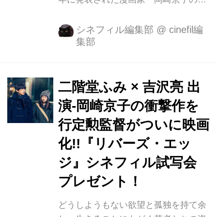
作青春物語「チワワちゃん」の実写映
画化がこの度決定いたしました!! 東京
シネフィル編集部
@
cinefil編
集部
でありったけの若さを謳歌する男女の
グループ。そのマスコット的存在だっ
た“チワワちゃん”が、ある日バラバラ
遺体となって東京湾で発見された。 残
二階堂ふみ × 吉沢亮 出
された仲間たちが集まり、それぞれが
演-岡崎京子の衝撃作を
チワワとの思い出を語りだすが、分か
行定勲監督がついに映画
ったことは誰もがチワワの本名も境遇
も本性も知らないまま一緒にバカ騒ぎ
化!!『リバーズ・エッ
したり、恋愛したり、エッチしたりし
ジ』シネフィル試写会
ていたということだった―。 原作は、
プレゼント！
80年代～90年代にかけて時代を代表す
る多くの人気作を手掛...
どうしようもない欲望と孤独を持て余