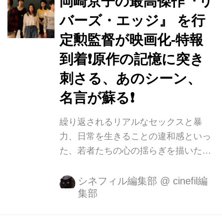
岡崎京子の最高傑作『リ
ョン等、世間を驚かし続けている小沢
バーズ・エッジ』 を行
健二が、『リバ ーズ・エッジ』に自身
定勲監督が映画化-特報
初となる映画主題歌「アルペジオ(きっ
と魔法のトンネルの先)」を書き下ろし
到着❗️原作の記憶に突き
たことが発表された。 映画化されるに
刺さる、あのシーン、
あたり、かねてより岡崎京子と親交が
名言が蘇る❗️
あり、その固い絆 で知られる小沢健二
へ、映画製...
繰り返されるリアルなセックスと暴
力、日常を生きることの違和感といっ
た、若者たちの心の揺らぎを描いた岡
崎京子の作品たち。 その中でもとりわ
け最高傑作との呼び声が高く、時代、
シネフィル編集部
@
cinefil編
集部
世代を超えて熱狂的な支持を集める代
表作『リバーズ・エッジ』が発表から