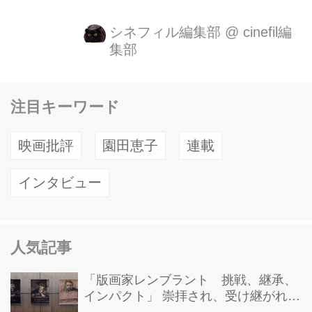
崎京子の作品たち。 その中でもとりわ
け最高傑作との呼び声が高く、時代、
シネフィル編集部
@
cinefil編
集部
世代を超えて熱狂的な支持を集める代
表作『リバーズ・エッジ』が発表から
20年の時を経てついに映画化！ 監督を
注目キーワード
務めるのは、初の漫画原作を手掛ける
行定 勲監督、脚本に『アズミ・ハルコ
映画批評
園田恵子
連載
は行方不明』の瀬戸山美咲。 どうしよ
うもない欲望と孤独を持て余し、愛に
インタビュー
飢え、暴力に逃げ、生きることにもが
く高校生たちの姿を鮮烈に描く。 出演
は、自由に生きる今時の女子高生・若
人気記事
草ハルナに二階堂ふみ、ハルナの同級
生でゲイのため執拗なイジメに遭う山
「版画家レンブラント 挑戦、継承、
田に吉...
インパクト」 崇拝され、受け継がれ、
後世に影響を与えた版画技法！ 国立西