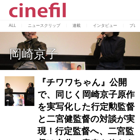
ALL
ニュースクリップ
連載
インタビュー
プレ
岡崎京子
『チワワちゃん』公開
で、同じく岡崎京子原作
を実写化した行定勲監督
と二宮健監督の対談が実
現！行定監督へ、二宮監