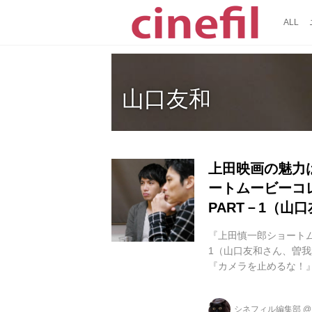
ALL
山口友和
上田映画の魅力
ートムービーコ
PART－1（山
『上田慎一郎ショートム
1（山口友和さん、曽
『カメラを止めるな！
が全国を制覇！社会現
い、上田慎一郎監督の
シネフィル編集部