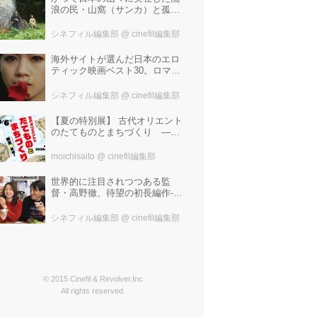
浪の民・山窩（サンカ）と孤独
な少年の心のふれあいを描いた
笹谷遼平監督『山歌（サン
シネフィル編集部
@ cinefil編集部
カ）』予告編が解禁！
海外サイトが選んだ日本のエロ
ティック映画ベスト30。ロマン
ポルノ、ATG、インディペンデ
ントから選ばれた、大島渚、塚
シネフィル編集部
@ cinefil編集部
本晋也、若松孝二---。
【夏の特別展】 古代オリエント
のたてものとまちづくり —模
型で探検！—
moichisaito
@ cinefil編集部
世界的に注目されつつある監
督・高野徹、待望の初長編作-成
田結美、ピエール瀧、松田弘子
出演『マリの話』公開決定！コ
シネフィル編集部
@ cinefil編集部
メント到着&特報解禁！
© 2015 Cinefil & Revolver.Inc
All rights reserved.