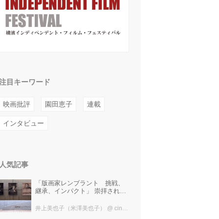
注目キーワード
映画批評
園田恵子
連載
インタビュー
人気記事
「版画家レンブラント 挑戦、
継承、インパクト」 崇拝され、
受け継がれ、後世に影響を与え
た版画技法！ 国立西洋美術館に
井上美也子（米澤美也子）
@ cinefil編集部
て9月23日まで開催中！