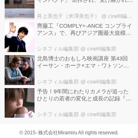
インパクト」 崇拝され、受け継がれ、
後世に影響を与えた版画技法！ 国立西
洋美術館にて9月23日まで開催中！
井上美也子（米澤美也子）
@ cinefil編集部
齊藤工『COMPLY+-ANCE コンプライ
アンス』で、再びアジア圏最大規模の
国際映画祭-上海国際映画祭"インター
ナショナル・パノラマ部門"に正式招
シネフィル編集部
@ cinefil編集部
待！
北島博士のおもしろ映画講座 第43回
イーサン・ホーク×エマ・ワトソン。
アメナーバル監督が仕掛ける、実話に
基づく衝撃のサスペンス『リグレッシ
シネフィル編集部
@ cinefil編集部
ョン』！
予告！9年間にわたりカメラが追った
ひとりの若者の変化と成長の記録『ぼ
くが性別「ゼロ」に戻るとき 空と木の
実の9年間』
シネフィル編集部
@ cinefil編集部
© 2015- 株式会社Miramiru All rights reserved.