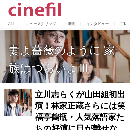
ALL
ニュースクリップ
連載
インタビュー
プレ
妻よ薔薇のように 家
族はつらいよⅢ
立川志らくが山田組初出
演！林家正蔵さらには笑
福亭鶴瓶・人気落語家た
ちの好演に目が離せな