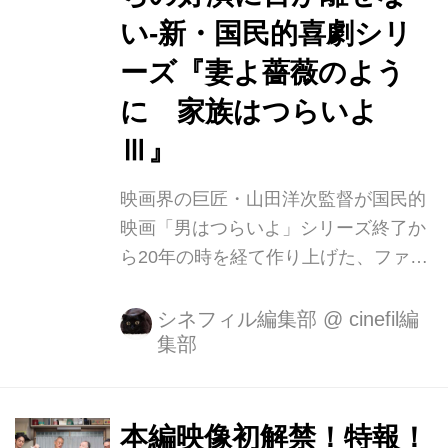
い-新・国民的喜劇シリ
ーズ『妻よ薔薇のよう
に 家族はつらいよ
Ⅲ』
映画界の巨匠・山田洋次監督が国民的
映画「男はつらいよ」シリーズ終了か
ら20年の時を経て作り上げた、ファン
待望の喜劇映画「家族はつらいよ」。
シリーズ第三弾『妻よ薔薇のように 家
シネフィル編集部
@
cinefil編
集部
族はつらいよⅢ』が5月25日（金）に
公開となります。 最新作のテーマは、
【主婦への讃歌】。 三世代が同居する
一家（平田家）の家事を担ってきた主
本編映像初解禁！特報！