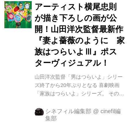
作『妻よ薔薇のように 家族はつらいよ
アーティスト横尾忠則
III』がついに5月25日に公開! 本作で
が描き下ろしの画が公
は、三世代が同居する一家(平田家)の
開！山田洋次監督最新作
家事を担ってきた主婦・史枝(夏川結
衣)が家出をすることで、家族の暮らし
『妻よ薔薇のように 家
が崩壊してゆく様をユーモラスに描い
族はつらいよⅢ』ポス
ております。 また、タイトル「妻よ薔
ターヴィジュアル！
薇のように」には、本作のテーマでも
ある「主婦への讃歌」とし...
山田洋次監督「男はつらいよ」シリー
ズ終了から20年ぶりとなる 喜劇映画
「家族はつらいよ」シリーズ。 その新
作となる『妻よ薔薇 のように 家族は
つらいよIII』オリジナルポスターが完
シネフィル編集部
@
cinefil編
集部
成致しました。 手がけたのは世界的ア
ーティスト・横尾忠則氏。 山田洋次監