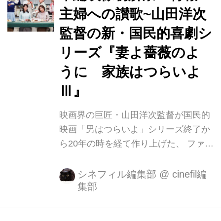
婦・史枝（夏川結衣）が家出をするこ
主婦への讃歌~山田洋次
とで、家族の暮らしが崩壊してゆく様
監督の新・国民的喜劇シ
をユーモラスに描いております。笑っ
て、泣いて、しみじみと胸を打つ作品
リーズ『妻よ薔薇のよ
となっております。 山田洋次監督作品
うに 家族はつらいよ
初出演となった 立川志らくさんのメイ
Ⅲ』
キング＆新場面写真を初公開！ 本作で
は、泥棒に入られた平田家に現場検...
映画界の巨匠・山田洋次監督が国民的
映画「男はつらいよ」シリーズ終了か
ら20年の時を経て作り上げた、 ファン
待望の喜劇映画「家族はつらいよ」。
第1作は「熟年離婚」、第2作では「無
シネフィル編集部
@
cinefil編
集部
縁社会」をテーマに日本中の家族を持
つ多くの人々が共感し大ヒット作品と
なりました。 そんな人気シリーズ最新