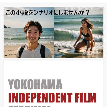
督 『東京家族』(12)でY字路をモチー
フにしたイメージポスターを 描いて以
来、「家族はつらいよ」シリーズで
は、スチール写真とグラフィックを絶
妙に構成したポスターデザインを手が
けてきた横尾氏。 4度目のコラボとな
った最新作では、なんと横尾忠則氏の
描き下ろし画によるもので、作品のタ
イトルである「妻よ薔薇のよう に」を
モチーフに、ビビッドでカラ...