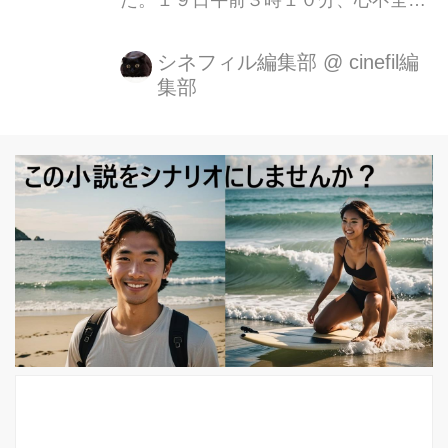
た。１９日午前３時１０分、心不全の
ため福岡市内で死去した。77歳でし
た。 「Ｗの悲劇」初めとして、推理小
シネフィル編集部
@
cinefil編
集部
説はもちろんのこと、現代の社会問題
を採り入れた社会派ミステリーで多く
のファンを魅了し続け、生涯の著作は
１００冊を越えている。また、弁護士
朝吹里矢子シリーズや検事 霞夕子シリ
ーズを初めとして、数多くがテレビド
ラマ化されている。 映画『Wの悲劇』
薬師丸ひろ子主演の『Wの悲劇』夏樹
静子さんの代表作であると同時に角川
映画の代表作でもある。