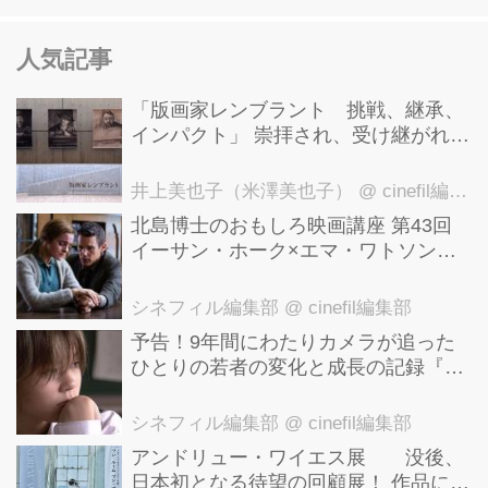
人気記事
「版画家レンブラント 挑戦、継承、
インパクト」 崇拝され、受け継がれ、
後世に影響を与えた版画技法！ 国立西
洋美術館にて9月23日まで開催中！
井上美也子（米澤美也子）
@ cinefil編集部
北島博士のおもしろ映画講座 第43回
イーサン・ホーク×エマ・ワトソン。
アメナーバル監督が仕掛ける、実話に
基づく衝撃のサスペンス『リグレッシ
シネフィル編集部
@ cinefil編集部
ョン』！
予告！9年間にわたりカメラが追った
ひとりの若者の変化と成長の記録『ぼ
くが性別「ゼロ」に戻るとき 空と木の
実の9年間』
シネフィル編集部
@ cinefil編集部
アンドリュー・ワイエス展 没後、
日本初となる待望の回顧展！ 作品に描