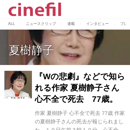
ALL
ニュースクリップ
連載
インタビュー
プレ
夏樹静子
『Wの悲劇』などで知ら
れる作家 夏樹静子さん
心不全で死去 77歳。
作家 夏樹静子 心不全で死去 77歳 作家
の夏樹静子さんの死去が報じられまし