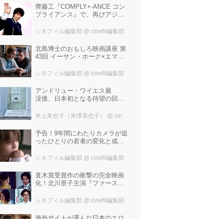
齊藤工『COMPLY+-ANCE コン
プライアンス』で、再びアジア
圏最大規模の国際映画祭-上海国
際映画祭"インターナショナル・
シネフィル編集部
@ cinefil編集部
パノラマ部門"に正式招待！
北島博士のおもしろ映画講座 第
43回 イーサン・ホーク×エマ・
ワトソン。アメナーバル監督が
仕掛ける、実話に基づく衝撃の
シネフィル編集部
@ cinefil編集部
サスペンス『リグレッショ
ン』！
アンドリュー・ワイエス展
没後、日本初となる待望の回顧
展！ 作品に描かれた「境界」と
は？ 独自の精神世界を描く 豊
井上美也子（米澤美也子）
@ cinefil編集部
田市美術館にて7月18日から9月
23日まで開催！
予告！9年間にわたりカメラが追
ったひとりの若者の変化と成長
の記録『ぼくが性別「ゼロ」に
戻るとき 空と木の実の9年間』
シネフィル編集部
@ cinefil編集部
直木賞受賞作の衝撃の完全映画
化！北川景子主演『ファースト
ラヴ』。堤幸彦が「密度の濃い
化学反応」と絶賛した追加キャ
シネフィル編集部
@ cinefil編集部
ストは中村倫也 芳根京子 窪
塚洋介！
海外サイトが選んだ日本のエロ