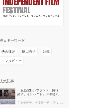
注目キーワード
映画批評
園田恵子
連載
インタビュー
人気記事
「版画家レンブラント 挑戦、
継承、インパクト」 崇拝され、
受け継がれ、後世に影響を与え
た版画技法！ 国立西洋美術館に
井上美也子（米澤美也子）
@ cinefil編集部
て9月23日まで開催中！