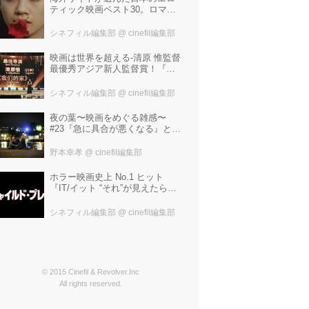
ティック映画ベスト30。ロマン
ポルノ、ATG、インディペンデ
ントから選ばれた、大島渚、塚
シネフィル編集部
@ cinefil編集部
本晋也、若松孝二---。
映画は世界を超える-清原 惟監督
最優秀アジア新人監督賞！『わ
たしたちの家』ブラジルに続き
中国最大の映画祭「上海国際映
シネフィル編集部
@ cinefil編集部
画祭」で受賞！
夜の葉〜映画をめぐる雑感〜
#23『急に具合が悪くなる』と宮
野真生子・磯野真穂『急に具合
が悪くなる』
野本幸孝
@ cinefil編集部
ホラー映画史上 No.1 ヒット
『IT/イット “それ”が見えたら、
終わり。』の製作陣が映画史に
残る“殺人人形”トラウマ映画『チ
シネフィル編集部
@ cinefil編集部
ャイルド・プレイ』を新たにー
© 2015 Cinefil & Revolver.Inc
All rights reserved.