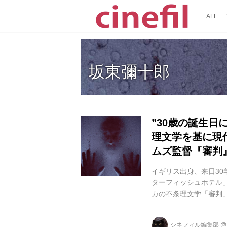
ALL
坂東彌十郎
”30歳の誕生
理文学を基に現
ムズ監督『審判
イギリス出身、来日3
ターフィッシュホテル
カの不条理文学「審判
作をもとに、サスペン
「審判」では、得体の
シネフィル編集部