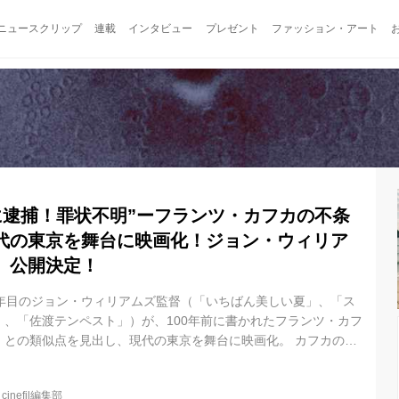
ニュースクリップ
連載
インタビュー
プレゼント
ファッション・アート
日に逮捕！罪状不明”ーフランツ・カフカの不条
代の東京を舞台に映画化！ジョン・ウィリア
』公開決定！
0年目のジョン・ウィリアムズ監督（「いちばん美しい夏」、「ス
」、「佐渡テンペスト」）が、100年前に書かれたフランツ・カフ
」との類似点を見出し、現代の東京を舞台に映画化。 カフカの名
スとブラックユーモアを織り交ぜて制作した意欲作が完成した。
知れない巨大な力、システムにコントロールされた理不尽で滑稽
@
cinefil編集部