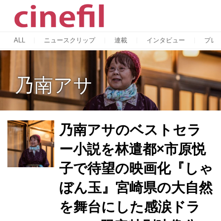
ALL
ニュースクリップ
連載
インタビュー
プレ
乃南アサ
乃南アサのベストセラ
ー小説を林遣都×市原悦
子で待望の映画化『しゃ
ぼん玉』宮崎県の大自然
を舞台にした感涙ドラ