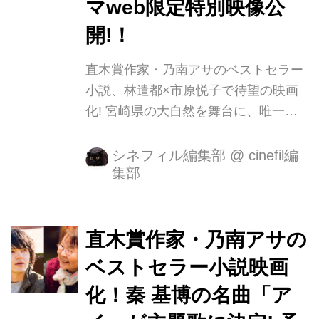
マweb限定特別映像公
開!！
直木賞作家・乃南アサのベストセラー
小説、林遣都×市原悦子で待望の映画
化! 宮崎県の大自然を舞台に、唯一無
二の感涙ドラマが誕生。 直木賞作家・
乃南アサのベストセラー小説『しゃぼ
シネフィル編集部
@
cinefil編
集部
ん玉』(新潮文庫刊) が実写映画化、
2017年3月4日(土)よりシネスイッチ銀
座ほか全国公開 することが決定いたし
ました。 親の愛を知らずに育ち、通り
直木賞作家・乃南アサの
魔や強盗傷害を繰り返す無軌道な若
ベストセラー小説映画
者・伊豆 見翔人(林遣都)。誤って人を
化！秦 基博の名曲「ア
刺してしまった彼は、逃亡途中に老
婆・ス マ(市原悦子)を助けたことがき