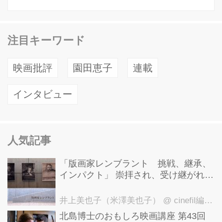
注目キーワード
映画批評
園田恵子
連載
インタビュー
人気記事
「版画家レンブラント 挑戦、継承、
インパクト」 崇拝され、受け継がれ、
後世に影響を与えた版画技法！ 国立西
洋美術館にて9月23日まで開催中！
井上美也子（米澤美也子）
@ cinefil編集部
北島博士のおもしろ映画講座 第43回