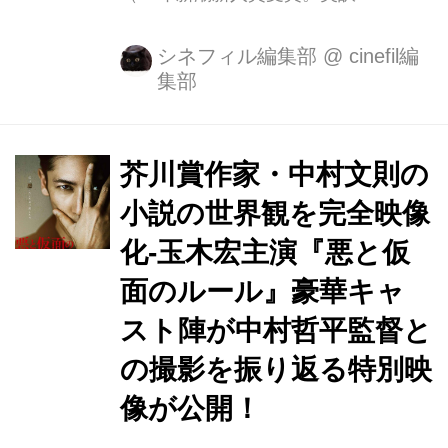
Gun』は16年「ウォール・ストリー
ト・ジャーナル」年間ベストミステリ
シネフィル編集部
@
cinefil編
集部
ー10冊選出）。 野間文芸新人賞（04
年「遮光」）、芥川賞（05年「土の中
の子供」）、大江健三郎賞（10年「掏
摸＜スリ＞」) ＊アメリカをはじめ各
芥川賞作家・中村文則の
国で翻訳・12年「ウォール・ストリー
小説の世界観を完全映像
ト・ジャーナル」年間ベスト10小説選
化-玉木宏主演『悪と仮
出）、そして作家としてアメリカ
David L. Goodis賞を受賞するなど、日
面のルール』豪華キャ
本はもちろん世界でも活躍の場を広げ
スト陣が中村哲平監督と
ている中村自身が “偏愛している” とい
の撮影を振り返る特別映
うこの衝撃作を、重鎮・奥山和由プロ
デューサーによ...
像が公開！