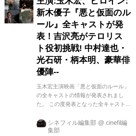
主演:玉木宏、ヒロイン:
宏を演じるのは、映画、舞台など幅広
新木優子『悪と仮面のル
いジャンルで活躍する玉木宏。そのほ
ール』全キャストが発
か、新木優子、吉沢亮、中村達也、光
石研、村井 國夫、柄本明ら実力派キャ
表！吉沢亮がテロリス
ストが集結しました。 メガホンをとる
ト役初挑戦! 中村達也・
のは、数々のPVやCMを手掛けてきた
光石研・柄本明、豪華俳
新鋭・中村哲平。壮大なサスペンスと
深遠で哲学的なドラマを圧倒的な演...
優陣--
玉木宏主演映画「悪と仮面のルール」
の全キャストの情報が発表されまし
た。 この度発表となった全キャスト
は、映画「銀魂」「トモダチゲーム 劇
場版 FINAL」「斉木楠雄のΨ難」「リ
シネフィル編集部
@
cinefil編
集部
バ ース・エッジ」など話題作が目白押