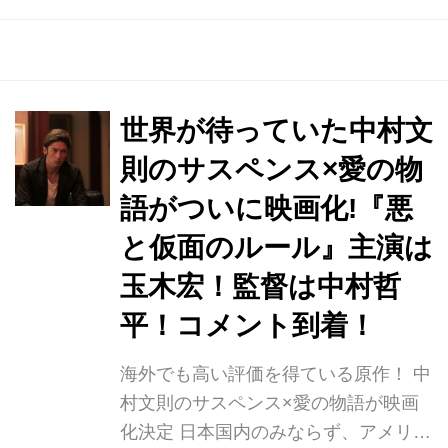
て7月スタートの連続ドラマ「コー
ド・ブルー ドクターヘリ緊急救命 3rd
SEASON」への出演も決定し、人気急
上昇中の女優・新木優子。 今回、玉木
宏演じる主人公が、自身の顔を変えて
世界が待っていた中村文
まで守ろうとする女性を演じ、ヒロイ
則のサスペンス×愛の物
ンとして出演する。 自身も初となるホ
語がついに映画化!『悪
ステスという職業の役どころもあり、
また女優として新たな顔を見せてくれ
と仮面のルール』主演は
る。 海外でも高い評価を得ている原
玉木宏！監督は中村哲
作! 中村文則のサスペンス×愛の...
平！コメント到着！
海外でも高い評価を得ている原作！ 中
村文則のサスペンス×愛の物語が映画
化決定 日本国内のみならず、アメリカ