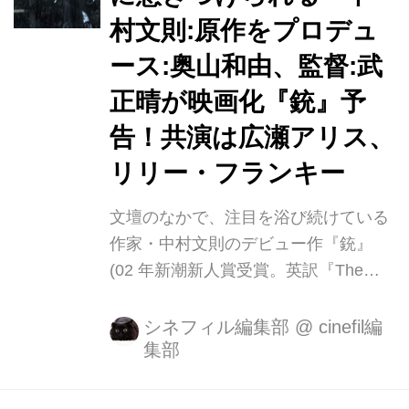
伊藤さとり ※敬称略 ■レポート 11月
村文則:原作をプロデュ
17日（土）、東京・テアトル新宿に
て、映画『銃』の初日舞台挨拶が行わ
ース:奥山和由、監督:武
れ、村上虹郎さん、広瀬アリスさん、
正晴が映画化『銃』予
日南響子さん、リリー・フランキーさ
告！共演は広瀬アリス、
ん、新垣里沙さん、岡山天音さん、後
藤淳平（ジャルジ...
リリー・フランキー
文壇のなかで、注目を浴び続けている
作家・中村文則のデビュー作『銃』
(02 年新潮新人賞受賞。英訳『The
Gun』は 16 年 「ウォール・ストリー
ト・ジャーナル」年間ベストミステリ
シネフィル編集部
@
cinefil編
集部
ー10 冊選出)。中村自身が “偏愛してい
る” というこの衝撃作を、奥山和由プ
ロデューサーによる企画・製作、そし