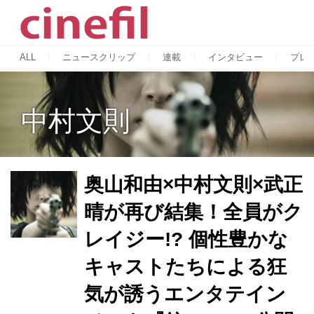
ALL
ニュースクリップ
連載
インタビュー
プレ
中村文則
奥山和由×中村文則×武正
晴が再び結集！全員がク
レイジー!? 個性豊かな
キャストたちによる狂
気が誘うエンタテイン