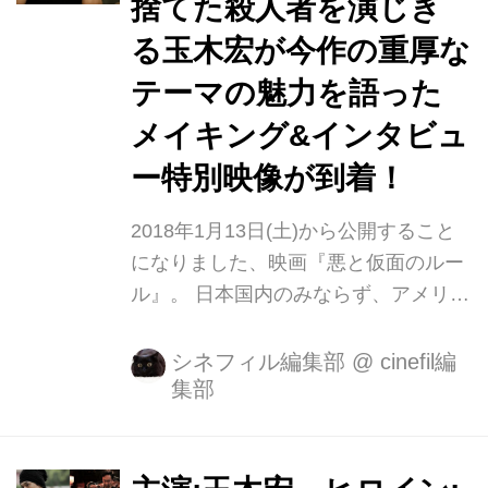
捨てた殺人者を演じき
る玉木宏が今作の重厚な
テーマの魅力を語った
メイキング&インタビュ
ー特別映像が到着！
2018年1月13日(土)から公開すること
になりました、映画『悪と仮面のルー
ル』。 日本国内のみならず、アメリカ
をはじめとした海外でも注目を集め、
ウォール・ストリート・ジャーナルで
シネフィル編集部
@
cinefil編
集部
「ベストミステリー10小説」に選出さ
れた芥川賞作家・中村文則の原作が、
待望の実写映画化を果たします。
“悪”となるために創られた男・久喜文