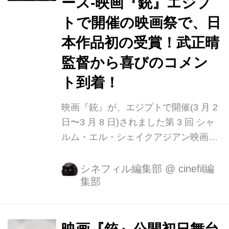
ース-映画『銃』エジプ
本作は、「銃」原作の作家・中村文則
が原案となるオリジナル作品で、中村
トで開催の映画祭で、日
自身が初めて脚本を担当。また、
本作品初の受賞！武正晴
『銃』と 同様に企画・製作を奥山和由
監督から喜びのコメン
プロデューサーが務め、武正晴監督が
メガホンをとった(脚本も...
ト到着！
映画『銃』が、エジプトで開催(3 月 2
日〜3 月 8 日)されました第 3 回 シャ
ルム・エル・シェイクアジアン映画祭
(SAFF)の長編コンペティション部門に
て最優秀脚本賞を受賞。本映画祭にお
シネフィル編集部
@
cinefil編
集部
いて日本映画としての初受賞となった
ことがわかりました。 長編コンペティ
ションの審査員長は、中国の重鎮、シ
ェ・フェイ監督(『香魂女 湖に生き