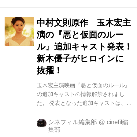
しの吉沢亮。 今までのイメージを一新
するようなテロリストグループのメン
バーとして登場。さらに中村達也、光
中村文則原作 玉木宏主
石研、柄本明らバラエティに富み、か
演の『悪と仮面のルー
つベテランの役者たちが脇を固めてい
ル』追加キャスト発表！
ます。 今回発表キャスト！ 【吉沢亮
(伊藤亮祐役)】 テロリストグループ、
新木優子がヒロインに
「JL」のメンバー。 玉木宏演じる久喜
抜擢！
文宏に近づき、JL のメンバーに引き込
もうとする ■吉沢亮さんからのコメン
玉木宏主演映画『悪と仮面のルール』
ト■ 大好きな中村文則さ...
の追加キャストの情報解禁されまし
た。 発表となった追加キャストは、た
だいま放送中の連続テレビドラマ
「CRISIS 公安機動捜査隊特捜 班」で
シネフィル編集部
@
cinefil編
集部
紅一点の特捜班メンバーを熱演、そし