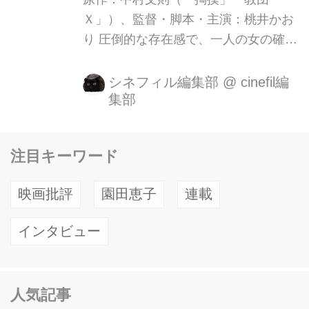
Ｘ」）、監督・脚本・主演：桃井かお
り 圧倒的な存在感で、一人の女の確か
な生を描き出す「監督・桃井」の新境
地 2006年公開の「SAYURI」以降、拠
シネフィル編集部
@
cinefil編
集部
点をロサンゼルスに移し世界で活躍す
る女優・桃井かおり。待望の第二弾と
なる監督作は、05年に「土の中の子
注目キーワード
供」で芥川賞を受賞してからというも
の、次々にベストセラーを放つ若き文
映画批評
園田恵子
連載
豪・中村文則との異色のタッグが実
現。犯罪小説というジャンルへの貢献
インタビュー
を讃える米国の文学賞（デイビッド・
グーディス賞）を受賞するなど海外で
の評価も高い中村。 今回桃井が手にし
人気記事
たのは、かつて放火を犯した娼婦が精