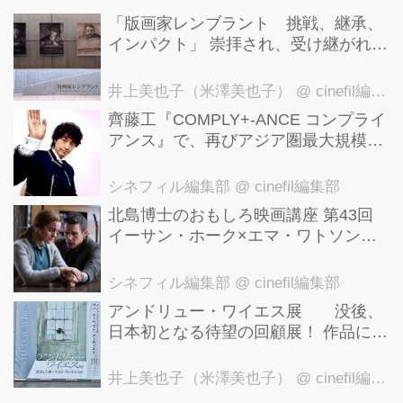
神科医との対話を通じて、その呪われ
「版画家レンブラント 挑戦、継承、
た生涯を...
インパクト」 崇拝され、受け継がれ、
後世に影響を与えた版画技法！ 国立西
洋美術館にて9月23日まで開催中！
井上美也子（米澤美也子）
@ cinefil編集部
齊藤工『COMPLY+-ANCE コンプライ
アンス』で、再びアジア圏最大規模の
国際映画祭-上海国際映画祭"インター
ナショナル・パノラマ部門"に正式招
シネフィル編集部
@ cinefil編集部
待！
北島博士のおもしろ映画講座 第43回
イーサン・ホーク×エマ・ワトソン。
アメナーバル監督が仕掛ける、実話に
基づく衝撃のサスペンス『リグレッシ
シネフィル編集部
@ cinefil編集部
ョン』！
アンドリュー・ワイエス展 没後、
日本初となる待望の回顧展！ 作品に描
かれた「境界」とは？ 独自の精神世
界を描く 豊田市美術館にて7月18日か
井上美也子（米澤美也子）
@ cinefil編集部
ら9月23日まで開催！