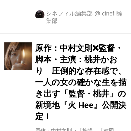
をはじめとした海外でも注目を集める
日本人作家・中村文則氏の傑作原作を
シネフィル編集部
@
cinefil編
集部
映画化。 2002年のデビュー以来、話
題作を発表し続け、2005年の『土の中
の子供』で芥川賞を受賞。 そしてその
評価は国内に止まらず、「The Wall
原作：中村文則❌監督・
Street Journal」では＜年間ベスト10ミ
脚本・主演：桃井かお
ステリー＞に2012年、2013年と連続
り 圧倒的な存在感で、
で選出され、2014年には、ノワール文
学（＝犯罪や暴力を主題に据えた小
一人の女の確かな生を描
説）への貢献を讃えるアメリカの文学
き出す「監督・桃井」の
賞「デイヴィッド・グディス賞」を日
新境地『火 Hee』公開決
本人として初めて受賞、世界的にも注
目...
定！
原作：中村文則（「掏摸」「教団