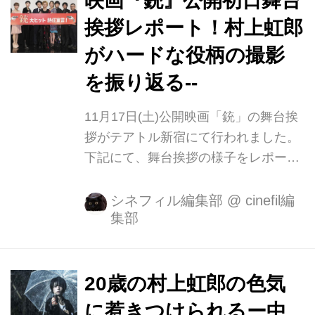
映画『銃』公開初日舞台
る』第 43 回ベルリン 国際映画祭 金熊
挨拶レポート！村上虹郎
賞受賞)が務め、本年度はアジア文化を
がハードな役柄の撮影
中東全体に広めることをテーマに、イ
ンドネシア、 シリア、タイなどの作品
を振り返る--
とともに、日本からは本作が選出され
11月17日(土)公開映画「銃」の舞台挨
ました。 そして「アルベール・カミュ
拶がテアトル新宿にて行われました。
の作品を読んだことのある人なら誰も
下記にて、舞台挨拶の様子をレポート
が馴染み...
をお伝えします。 初日舞台挨拶 詳細
日程 11月17日（土） 場所 テアトル新
シネフィル編集部
@
cinefil編
集部
宿 登壇者 村上虹郎さん、広瀬アリス
さん、リリー・フランキーさん、 日南
響子さん、新垣里沙さん、岡山天音さ
ん、後藤淳平さん、 中村文則さん、武
20歳の村上虹郎の色気
正晴監督さん、奥山和由さん ■MC：
に惹きつけられるー中