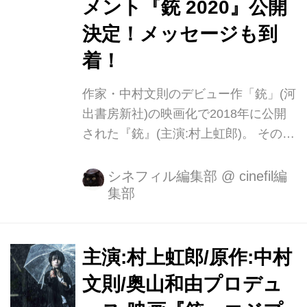
メント『銃 2020』公開
決定！メッセージも到
着！
作家・中村文則のデビュー作「銃」(河
出書房新社)の映画化で2018年に公開
された『銃』(主演:村上虹郎)。 その企
画・製作をつとめる奥山和由プロデュ
ーサーの着想により、新たな視点で描
シネフィル編集部
@
cinefil編
集部
かれた映画『銃 2020』がこのたび完
成、TOHOシネマズ 日比谷ほかにて年
内公開が決定しました。 「銃」の原作
者・中村文則が、原案そして初の脚本
主演:村上虹郎/原作:中村
を担当。 奥山和由プロデューサーと武
文則/奥山和由プロデュ
正晴監督による再タッグ作品が完成!!