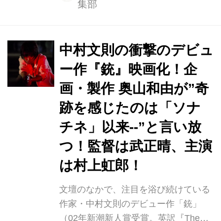
集部
世界観を放つリリー・フランキー、妖
艶な魅力が漂う日南響子の場面写真も
初公開となります。 思いがけず拾った
銃が導く衝動――。 モノクロで描かれ
中村文則の衝撃のデビュ
る日常に潜む狂気、 抑えられない危険
ー作『銃』映画化！企
な欲求の行方は？ 文壇のなかで、注目
画・製作 奥山和由が”奇
を浴び続けている作家・中村文則のデ
ビュー作「銃」（02年新潮新人賞受
跡を感じたのは「ソナ
賞。英訳『The Gun』は16年「ウォー
チネ」以来--”と言い放
ル・ストリート・ジャーナル」年間ベ
つ！監督は武正晴、主演
ストミステリー10冊選出）。野間文芸
新人賞（04年「遮光」）、...
は村上虹郎！
文壇のなかで、注目を浴び続けている
作家・中村文則のデビュー作「銃」
（02年新潮新人賞受賞。英訳『The