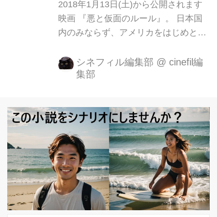
2018年1月13日(土)から公開されます
映画 『悪と仮面のルール』。 日本国
内のみならず、アメリカをはじめとし
た海外でも注目を集め、ウォー ル・ス
トリート・ジャーナルで「ベストミス
シネフィル編集部
@
cinefil編
集部
テリー10小説」に選出された芥川賞作
家・中村文則の原作が、関ジャニ∞や
福山雅治らのミュージックビデオや
CMを数多く手掛けてきた新鋭・中村
哲平監督によって、ついに映画化。
“悪”となるために創られた男・久喜文
宏を演じるのは、 映画、舞台など幅広
いジャンルで活躍する玉木宏。 そのほ
か、新木優子、吉沢亮、中村達也、光
石研、村井國夫、柄本明ら実力 派キャ
ストが集結。 原作の世界観を忠実に描