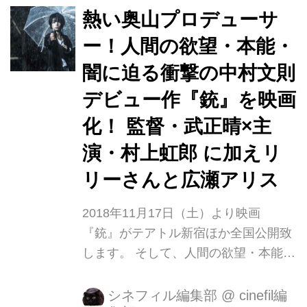
て武正晴監督(『百円の恋』『嘘八
熱い奥山プロデューサ
百』)がメガホンをとり映画化。本作は
ー！人間の欲望・本能・
モノク ロームの映像表現により、人間
闇に迫る衝撃の中村文則
を追及していく純文学性をもった質の
高い作品として描かれました。 主演
デビュー作『銃』を映画
は、村上虹郎。銃を手にし、その魅力
化！ 監督・武正晴×主
に捉われ、且つ支配され、徐々に狂気
演・村上虹郎 に加えリ
が満ちていく難役の主人公・西川トオ
ルを熱演。 ヒロイン・ヨシ...
リーさんと広瀬アリス
2018年11月17日（土）より映画
『銃』がテアトル新宿ほか全国公開致
します。 そして、人間の欲望・本能・
闇に迫る衝撃の物語を予感させるポス
タービジュアルが完成。 また、独自の
シネフィル編集部
@
cinefil編