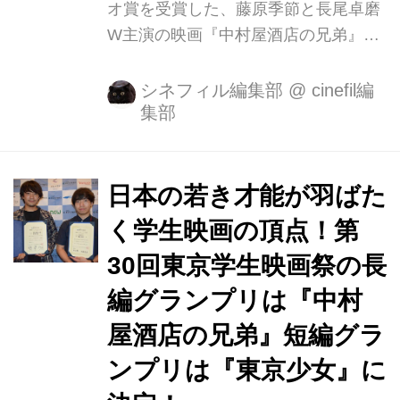
オ賞を受賞した、藤原季節と長尾卓磨
W主演の映画『中村屋酒店の兄弟』
が、テアトル新宿にて11月21日～24日
にレイトショー上映される。本作は、
シネフィル編集部
@
cinefil編
集部
俳優としても活動している白磯大知監
督が、役者業の傍ら独学で脚本を書き
始めて初監督した作品で、少しづつ数
を減らす現代の町の酒屋にスポットを
日本の若き才能が羽ばた
当て、兄弟を通じ家族の距離を描いた
く学生映画の頂点！第
ヒューマンドラマだ。今回は、主演の
30回東京学生映画祭の長
藤原季節と長尾卓磨、そして白磯監督
に本作への想いを語ってもらった。
編グランプリは『中村
──白磯大知監督が初監督、脚本を手
屋酒店の兄弟』短編グラ
がけた本作ですが、着想のきっかけは
ンプリは『東京少女』に
何だったのでしょうか？ 白磯大知監督
（以下、白磯） 昔よく親父と缶ビール