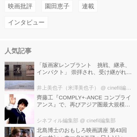
映画批評
園田恵子
連載
インタビュー
人気記事
「版画家レンブラント 挑戦、継承、
インパクト」 崇拝され、受け継がれ、
後世に影響を与えた版画技法！ 国立西
洋美術館にて9月23日まで開催中！
井上美也子（米澤美也子）
@ cinefil編集部
齊藤工『COMPLY+-ANCE コンプライ
アンス』で、再びアジア圏最大規模の
国際映画祭-上海国際映画祭"インター
ナショナル・パノラマ部門"に正式招
シネフィル編集部
@ cinefil編集部
待！
北島博士のおもしろ映画講座 第43回