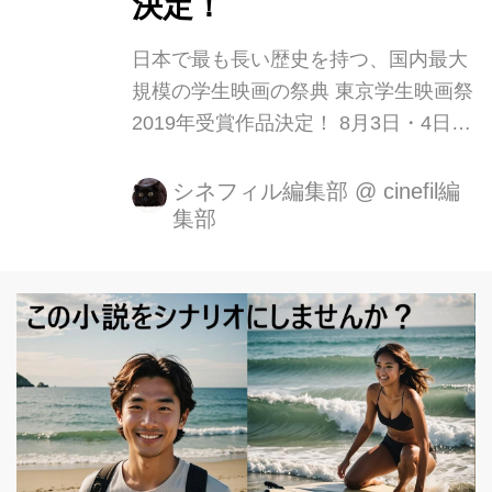
決定！
を買...
日本で最も長い歴史を持つ、国内最大
規模の学生映画の祭典 東京学生映画祭
2019年受賞作品決定！ 8月3日・4日
に、渋谷・ユーロライブにて第30回東
京学生映画祭が開催されました。 東京
シネフィル編集部
@
cinefil編
集部
学生映画祭は、学生が運営を行う国内
最大規模かつ国内最多回数開催の学生
映画祭です。 歴史あるこの映画祭で
は、過去の出身者として『EUREKA』
青山真治監督、『君に届け』熊澤尚人
監督、『アヒルと鴨のコインロッカ
ー』中村義洋監督、『君の膵臓を食べ
たい』月川翔監督、『ちはやふる』小
泉徳宏監督、『溺れるナイフ』山戸結