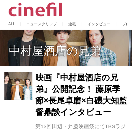
ALL
ニュースクリップ
連載
インタビュー
プレ
中村屋酒店の兄弟
映画『中村屋酒店の兄
弟』公開記念！ 藤原季
節×長尾卓磨×白磯大知監
督鼎談インタビュー
第13回田辺・弁慶映画祭にてTBSラジ