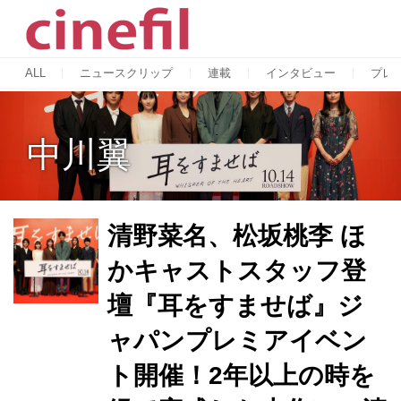
ALL
ニュースクリップ
連載
インタビュー
プレ
中川翼
清野菜名、松坂桃李 ほ
かキャストスタッフ登
壇『耳をすませば』ジ
ャパンプレミアイベン
ト開催！2年以上の時を