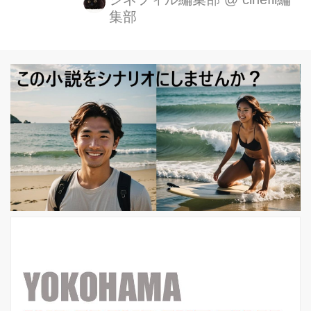
集部
の子・天沢聖司（あまさわせいじ）に
想いを寄せていく健気な姿が共感を呼
びました。1995年、その人気漫画をス
タジオジブリがアニメ映画化し、大ヒ
ットを記録。その後地上波でも度々放
送され、青春映画の金字塔として、多
くの方々の胸に刻まれています。 そん
な人気漫画原作を元に、新たな実写映
画が誕生することを2020年1月に発表
すると、SNSのトレンドに複数の関連
ワードがランクインするなど、当日の
話題を席巻するほどの大反響となり
ま...