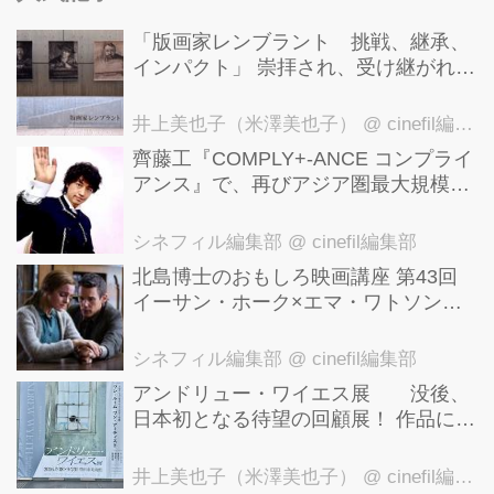
「版画家レンブラント 挑戦、継承、
インパクト」 崇拝され、受け継がれ、
後世に影響を与えた版画技法！ 国立西
洋美術館にて9月23日まで開催中！
井上美也子（米澤美也子）
@ cinefil編集部
齊藤工『COMPLY+-ANCE コンプライ
アンス』で、再びアジア圏最大規模の
国際映画祭-上海国際映画祭"インター
ナショナル・パノラマ部門"に正式招
シネフィル編集部
@ cinefil編集部
待！
北島博士のおもしろ映画講座 第43回
イーサン・ホーク×エマ・ワトソン。
アメナーバル監督が仕掛ける、実話に
基づく衝撃のサスペンス『リグレッシ
シネフィル編集部
@ cinefil編集部
ョン』！
アンドリュー・ワイエス展 没後、
日本初となる待望の回顧展！ 作品に描
かれた「境界」とは？ 独自の精神世
界を描く 豊田市美術館にて7月18日か
井上美也子（米澤美也子）
@ cinefil編集部