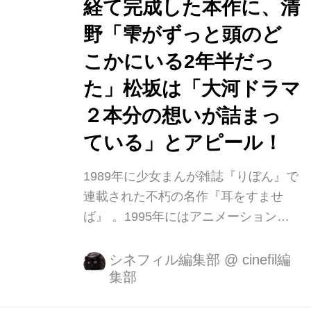
経て完成した本作に、清
野「雫がずっと頭のど
こかにいる2年半だっ
た」松坂は「大河ドラマ
２本分の想いが詰まっ
ている」とアピール！
1989年に少女まんが雑誌『りぼん』で
連載された不朽の名作『耳をすませ
ば』 。1995年にはアニメーション映
画が公開され、今なお色褪せない青春
漫画の金字塔として歴史に刻まれてい
シネフィル編集部
@
cinefil編
集部
ます。そんな伝説的漫画の実写映画
が、W主演に清野菜名と松坂桃李を迎