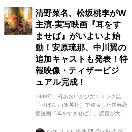
え10月14日に全国公開されます。 こ
の度、ジャパンプレミアイベントが開
清野菜名、松坂桃李がW
催され W主演を務めた清野菜名、松坂
主演-実写映画『耳をす
桃李を筆頭に、 内田理央、安原琉那、
ませば』がいよいよ始
中川翼、荒木飛羽、住友沙来、平川雄
一朗監督が登壇しました。 ■イベント
動！安原琉那、中川翼の
名 ：『耳をすませば』ジャパンプレミ
追加キャストも発表！特
アイベント ◼日時:９月2８日(水) 17:00
報映像・ティザービジ
～17:30 ◼会場:イタリア文化会館 アニ
ェッリホー...
ュアル完成！
1989年、柊あおいが少女コミック誌
『りぼん』(集英社）で発表した青春恋
愛漫画『耳をすませば』。読書が大好
きな中学生の女の子・月島雫（つきし
ましずく）が、夢に向かって生きる男
シネフィル編集部
@
cinefil編