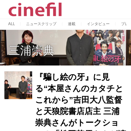
ALL
ニュースクリップ
連載
インタビュー
プレ
三浦崇典
『騙し絵の牙』に見
る“本屋さんのカタチと
これから”吉田大八監督
と天狼院書店店主 三浦
崇典さんがトークショ