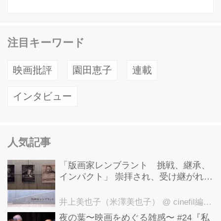
注目キーワード
映画批評
園田恵子
連載
インタビュー
人気記事
「版画家レンブラント 挑戦、継承、
インパクト」 崇拝され、受け継がれ、
後世に影響を与えた版画技法！ 国立西
洋美術館にて9月23日まで開催中！
井上美也子（米澤美也子）
@ cinefil編集部
夜の葉〜映画をめぐる雑感〜 #24『私