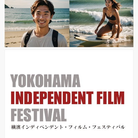
供”=【READING LIFE の提供】を掲
げ、そのユニークな取り組みが話題の
天狼院書店店主・三浦崇典さんと、吉
田大八監督とのトークイベントが開催
されました。 「天狼院書店」とのコラ
ボレーションで実現したこのイベント
では、映画『騙し絵の牙』に見る
「出...