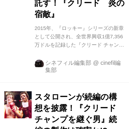
託す！『クリード 炎の
宿敵』
2015年、『ロッキー』シリーズの新章
として公開され、全世界興収1億7,356
万ドルを記録した『クリード チャンプ
を継ぐ男』。アドニスとロッキーの世
代を超えた友情、リアルでダイナミッ
シネフィル編集部
@
cinefil編
集部
クなファイトシーン、ひたむきに夢を
追い求める姿が共感を呼び大ヒット
し、批評家・観客からも“シリーズ最高
の興奮と感動ドラマ”と大絶賛された。
スタローンが続編の構
そんな前作から3年、全世界待望の第
想を披露！『クリード
二章『クリード 炎の宿敵』が、2019
チャンプを継ぐ男』続
年1月11日(金)に日本公開となる。
『ロッキー４／炎の友情』でロッキー