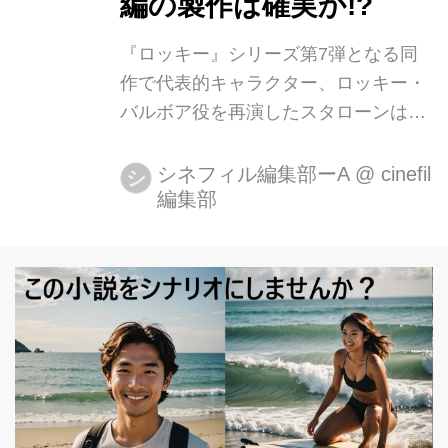
編の製作は確実か!?
の親友アポロの命を奪ったドラゴ。
『ロッキー』シリーズ第7弾となる同
今、その息子同士の戦いが始まる。ロ
作で代表的キャラクター、ロッキー・
ッキーの指導の下、世界王者に上り詰
バルボア役を再演したスタローンはラ
めたアポロの息子、アドニス...
イアン・クーグラー監督と共に続編に
ついてのアイデアを出し合っていると
シネフィル編集部ーA
@
cinefil
シ
編集部
ころだと明かす。また、Varietyの独占
インタビューの中でMGMの最高経営
責任者（CEO）ゲイリー・バーバーは
「クリード２」について「間違いな
い」と述べ、アイデアを披露してい
る。 ライアン・クーグラー監督が
2018年に公開を控えた『ブラックパン
サー』の撮影に入ってしまうことを示
唆し、「ライアンが2、3年いなくなっ