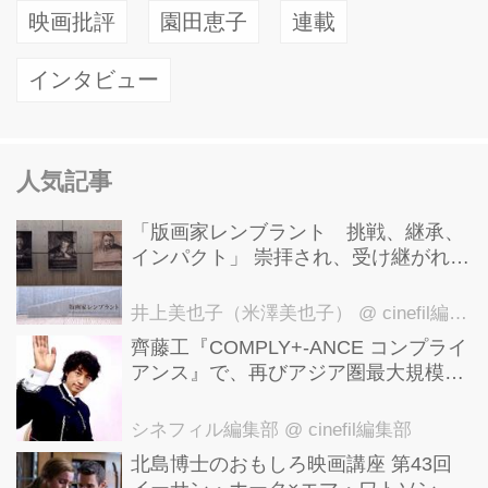
映画批評
園田恵子
連載
インタビュー
人気記事
「版画家レンブラント 挑戦、継承、
インパクト」 崇拝され、受け継がれ、
後世に影響を与えた版画技法！ 国立西
洋美術館にて9月23日まで開催中！
井上美也子（米澤美也子）
@ cinefil編集部
齊藤工『COMPLY+-ANCE コンプライ
アンス』で、再びアジア圏最大規模の
国際映画祭-上海国際映画祭"インター
ナショナル・パノラマ部門"に正式招
シネフィル編集部
@ cinefil編集部
待！
北島博士のおもしろ映画講座 第43回