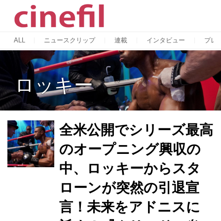
ALL
ニュースクリップ
連載
インタビュー
プレ
ロッキー
全米公開でシリーズ最高
のオープニング興収の
中、ロッキーからスタ
ローンが突然の引退宣
言！未来をアドニスに