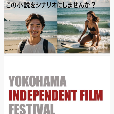
人公の声を演じるのは、イギリスを代
表する名優たち、 ブレンダ・ブレッシ
ン（『秘密と嘘』）と ジム・ブロード
ベント（『アイリス』）です。 カンヌ
映画祭やアカデミー賞の受賞も知られ
る 二人が演じるエセルとアーネスト
に、原作者のブリッグズは 「彼らの声
が聞こえてくると、母と父が部屋にい
るようでした」 と語っています。 ...