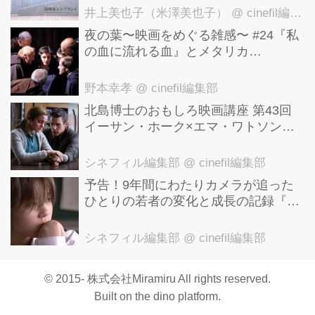
洋美術館にて9月23日まで開催中！
井上美也子（米澤美也子）
@ cinefil編集部
夜の葉〜映画をめぐる雑感〜 #24『私
の血に流れる血』とメタリカ
「Nothing Else Matters」
野本幸孝
@ cinefil編集部
北島博士のおもしろ映画講座 第43回
イーサン・ホーク×エマ・ワトソン。
アメナーバル監督が仕掛ける、実話に
基づく衝撃のサスペンス『リグレッシ
シネフィル編集部
@ cinefil編集部
ョン』！
予告！9年間にわたりカメラが追った
ひとりの若者の変化と成長の記録『ぼ
くが性別「ゼロ」に戻るとき 空と木の
実の9年間』
シネフィル編集部
@ cinefil編集部
© 2015- 株式会社Miramiru All rights reserved.
Built on
the dino platform
.