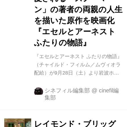
ン」の著者の両親の人生
を描いた原作を映画化
『エセルとアーネスト
ふたりの物語』
『エセルとアーネスト ふたりの物語』
（チャイルド・フィルム／ムヴィオラ
配給）が9月28日（土）より岩波ホー
ルほか全国順次公開となります。 この
度、ポスタービジュアル＆場面写真が
シネフィル編集部
@
cinefil編
集部
解禁されました。 世界中で愛される
「スノーマン」の著者が、自身の両親
の人生を描いた原作をアニメーション
映画化。 日本初上映の「東京アニメア
レイモンド・ブリッグ