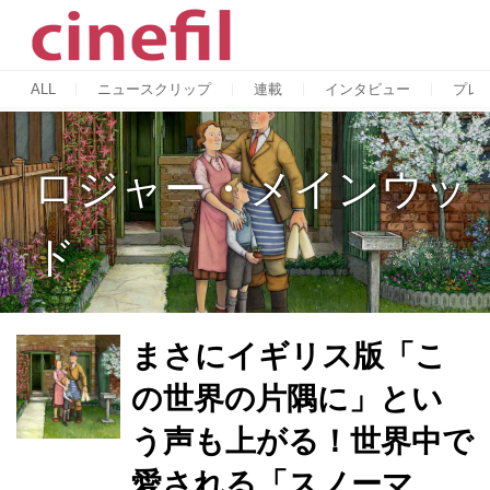
ALL
ニュースクリップ
連載
インタビュー
プレ
ロジャー・メインウッ
ド
まさにイギリス版「こ
の世界の片隅に」とい
う声も上がる！世界中で
愛される「スノーマ