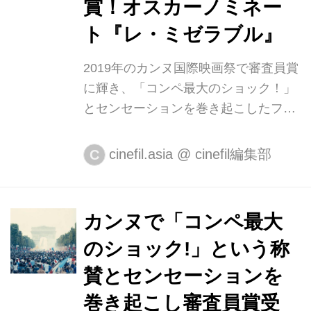
賞！オスカーノミネー
ト『レ・ミゼラブル』
2019年のカンヌ国際映画祭で審査員賞
に輝き、「コンペ最大のショック！」
とセンセーションを巻き起こしたフラ
ンス映画『レ・ミゼラブル』が、2月
28日（金）より新宿武蔵野館、
cinefil.asia
@
cinefil編集部
C
Bunkamuraル・シネマ、ヒューマント
ラストシネマ有楽町ほか、全国ロード
ショーとなります。 タイトルの“レ・
カンヌで「コンペ最大
ミゼラブル”とは、フランス語で＜惨め
のショック!」という称
な人々＞という意味。 本作は、パリ郊
外の街モンフェルメイユを舞台に、現
賛とセンセーションを
代社会の闇をリアルに描いていく衝撃
巻き起こし審査員賞受
作です。監督を務めるラジ・リは物語