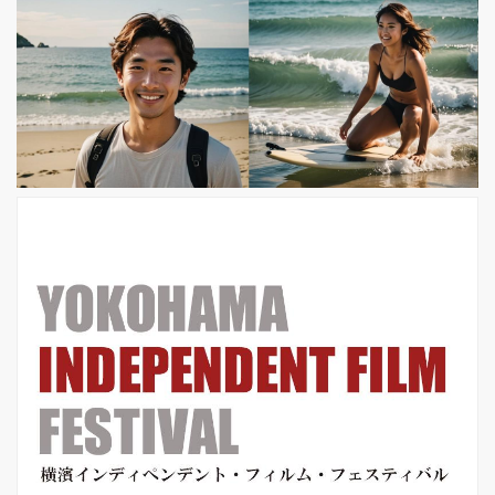
町モンフェルメイユ。現在では移民な
どの低所得層が多く暮らし、激しいデ
モや衝突が頻繁に起こる貧しい地域と
なっています。そこでは出身地や宗教
が複雑に絡み合い対立するグループが
複数存在。それがやがて事件に発展し
ていくことに...。 メガホンを取ったの
はフラ...