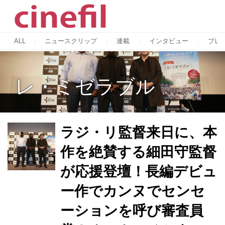
ALL
ニュースクリップ
連載
インタビュー
プレ
レ・ミゼラブル
ラジ・リ監督来日に、本
作を絶賛する細田守監督
が応援登壇！長編デビュ
ー作でカンヌでセンセ
ーションを呼び審査員