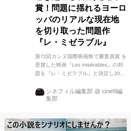
賞！問題に揺れるヨーロ
の舞台となるこの街に生まれ育ち、今
もそこに暮らす注目の新鋭。長編映画
ッパのリアルな現在地
監督デビュー作ながら、自身がその街
を切り取った問題作
で体験してきたことを映画に投影さ
『レ・ミゼラブル』
せ、...
第72回カンヌ国際映画祭で審査員賞 を
受賞した映画『Les misérables』の邦
題を『レ・ミゼラブル』と決定し2020
年2月28日(金)より新宿武蔵野館、
Bunkamuraル・シネマ、 ヒュー マン
シネフィル編集部
@
cinefil編
集部
トラストシネマ有楽町ほかにて全国公
開となります。 物語の舞台は、ヴィク
トル・ユーゴーの同名小説「レ・ミゼ
ラ ブル」の舞台にもなったパリ郊外の