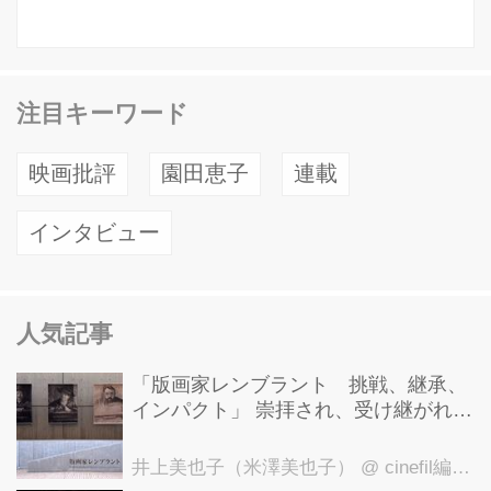
注目キーワード
映画批評
園田恵子
連載
インタビュー
人気記事
「版画家レンブラント 挑戦、継承、
インパクト」 崇拝され、受け継がれ、
後世に影響を与えた版画技法！ 国立西
洋美術館にて9月23日まで開催中！
井上美也子（米澤美也子）
@ cinefil編集部