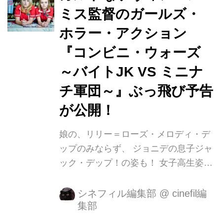
いコンビニバイト店員コリーン・コレ
ミス監督のガールズ・
ットを演じ、親友で同じコンビニでバ
ホラー・アクション
イトするコリーン・マッケンジーを本
作の監督の娘であるハーレイ・クイ
『コンビニ・ウォーズ
ン・スミスが務めます。 監督は『チェ
～バイトJK VS ミニナ
イシング・エイミー』や『ドグマ』な
チ軍団～』ぶっ飛び予告
どでカルト的な人気を博すケヴィン・
スミス。 本作ではジョニー・デップの
が公開！
出演も...
娘の、リリー＝ローズ・メロディ・デ
ップのみならず、 ジョニデの息子ジャ
ック・デップ！の姿も！ 女子高生姿で
時給を超えた超絶バトルを繰り広げる
ぶっ飛び予告がついに公開！ ジョニ
シネフィル編集部
@
cinefil編
集部
ー・デップの愛娘リリー＝ローズ・メ
ロディ・デップが映画初主演を務めた