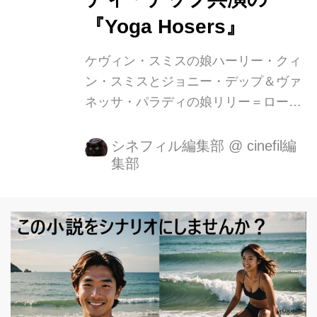
『Yoga Hosers』
ケヴィン・スミスの娘ハーリー・クィ
ン・スミスとジョニー・デップ＆ヴァ
ネッサ・パラディの娘リリー＝ロー
ズ・メロディ・デップが『Mr.タスク』
に続いて共演していて、話題を呼んで
シネフィル編集部
@
cinefil編
集部
いるケヴィン・スミス監督最新コメデ
ィ『Yoga Hosers』の海外予告編が公
開されました。 実際には、彼女らの父
親も出演する親子総出の映画。 オタ
ク・カルチャーのカリスマとなってい
るケヴィン・スミスがメガホンを取る
このおバカ映画は“ ザ・トゥルー・ノ
ース・トリロジー ” という連作になっ