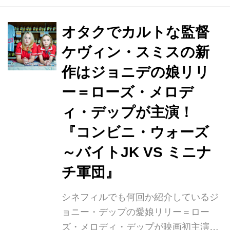
『Yoga Hosers』（原題）が『コンビ
ニ・ウォーズ～バイトJK VS ミニナチ
オタクでカルトな監督
軍団～』の邦題で7月1日（土）より新
ケヴィン・スミスの新
宿シネマカリテほか全国順次公開が決
作はジョニデの娘リリ
定致しました！ ジョニー・デップとヴ
ァネッサ・パラディの娘リリー＝ロー
ー＝ローズ・メロデ
ズ・メロディ・デップが映画初主演を
ィ・デップが主演！
務め、やる気のないコンビニバイト店
『コンビニ・ウォーズ
員コリーン・コレットを演じ、親友で
同じコンビニでバイトする...
～バイトJK VS ミニナ
チ軍団』
シネフィルでも何回か紹介しているジ
ョニー・デップの愛娘リリー＝ロー
ズ・メロディ・デップが映画初主演を