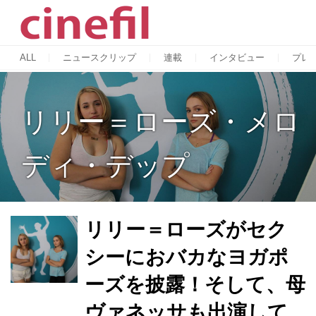
ALL
ニュースクリップ
連載
インタビュー
プレ
リリー＝ローズ・メロ
ディ・デップ
リリー＝ローズがセク
シーにおバカなヨガポ
ーズを披露！そして、母
ヴァネッサも出演して