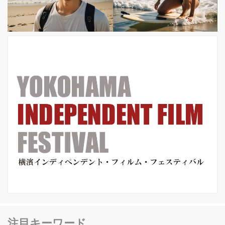
ている模様。第一弾が『Mr.タスク』で
第二弾がこの『Yoga Hosers』そし
て、第三弾も準備中とか---。 共演はジ
ョニー・デッ...
注目キーワード