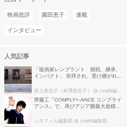
映画批評
園田恵子
連載
インタビュー
人気記事
「版画家レンブラント 挑戦、継承、
インパクト」 崇拝され、受け継がれ、
後世に影響を与えた版画技法！ 国立西
洋美術館にて9月23日まで開催中！
井上美也子（米澤美也子）
@ cinefil編集部
齊藤工『COMPLY+-ANCE コンプライ
アンス』で、再びアジア圏最大規模の
国際映画祭-上海国際映画祭"インター
ナショナル・パノラマ部門"に正式招
シネフィル編集部
@ cinefil編集部
待！