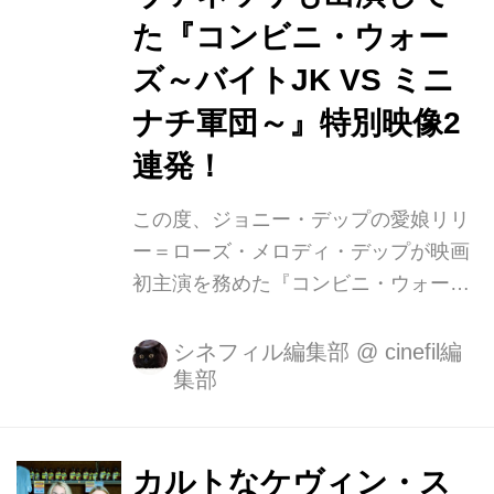
た『コンビニ・ウォー
ズ～バイトJK VS ミニ
ナチ軍団～』特別映像2
連発！
この度、ジョニー・デップの愛娘リリ
ー＝ローズ・メロディ・デップが映画
初主演を務めた『コンビニ・ウォーズ
～バイトJK VS ミニナチ軍団～』は7
月1日（土）より新宿シネマカリテほ
シネフィル編集部
@
cinefil編
集部
か全国順次公開が決定致しました！ ジ
ョニー・デップとヴァネッサ・パラデ
ィの娘リリー＝ローズ・メロディ・デ
ップが映画初主演を務め、やる気のな
カルトなケヴィン・ス