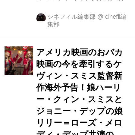
務めた『Yoga Hosers』（原題）が
『コンビニ・ウォーズ～バイトJK VS
シネフィル編集部
@
cinefil編
集部
ミニナチ軍団～』の邦題で7月1日より
新宿シネマカリテほか全国順次公開と
なりました。 ジョニー・デップとヴァ
ネッサ・パラディの娘で話題を集める
アメリカ映画のおバカ
リリー＝ローズ・メロディ・デップが
映画の今を牽引するケ
映画初主演を務め、やる気のないコン
ヴィン・スミス監督新
ビニバイト店員コリーン・コレットを
演じています。 そして、コレットの親
作海外予告！娘ハーリ
友で同じコンビニでバイトするコリー
ー・クィン・スミスと
ン・マッケンジーは本作の監督の娘ハ
ジョニー・デップの娘
ーレイ・クイン・スミスが務めます。
監督は『チェイシング・エイミー...
リリー＝ローズ・メロ
ディ・デップ共演の