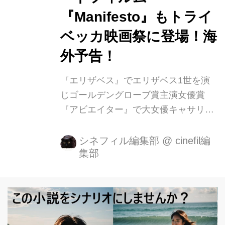
『Manifesto』もトライ
ベッカ映画祭に登場！海
外予告！
『エリザベス』でエリザベス1世を演
じゴールデングローブ賞主演女優賞
『アビエイター』で大女優キャサリ
ン・ヘプバーンを演じ、アカデミー助
演女優賞『アイム・ノット・ゼア』で
シネフィル編集部
@
cinefil編
集部
ボブ・ディランを演じゴールデングロ
ーブ賞助演女優賞ーその他にもウデ
ィ・アレン監督の映画『ブルージャス
ミン』でゴールデングローブ賞 主演女
優賞、アカデミー主演女優賞受賞をW