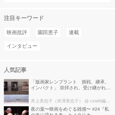
注目キーワード
映画批評
園田恵子
連載
インタビュー
人気記事
「版画家レンブラント 挑戦、継承、
インパクト」 崇拝され、受け継がれ、
後世に影響を与えた版画技法！ 国立西
洋美術館にて9月23日まで開催中！
井上美也子（米澤美也子）
@ cinefil編集部
夜の葉〜映画をめぐる雑感〜 #24『私