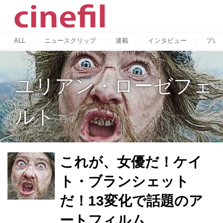
ALL
ニュースクリップ
連載
インタビュー
プレ
ユリアン・ローゼフェ
ルト
これが、女優だ！ケイ
ト・ブランシェット
だ！13変化で話題のア
ートフィルム