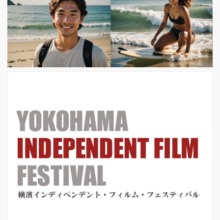
受賞とその演技力で、世界の最高峰の
女優になっているケイト・ブランシェ
ット。 また「最も美しい50人」のひと
りにも選出され、大ヒットシリーズ
『ロード・オブ・ザ・リング』シリー
ズや『ホビット』シリーズなどにも出
演していながら、数多くの役に挑戦す
るその役者魂と演技...