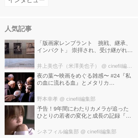
インタビュー
人気記事
「版画家レンブラント 挑戦、継承、
インパクト」 崇拝され、受け継がれ、
後世に影響を与えた版画技法！ 国立西
洋美術館にて9月23日まで開催中！
井上美也子（米澤美也子）
@ cinefil編集部
夜の葉〜映画をめぐる雑感〜 #24『私
の血に流れる血』とメタリカ
「Nothing Else Matters」
野本幸孝
@ cinefil編集部
予告！9年間にわたりカメラが追った
ひとりの若者の変化と成長の記録『ぼ
くが性別「ゼロ」に戻るとき 空と木の
実の9年間』
シネフィル編集部
@ cinefil編集部