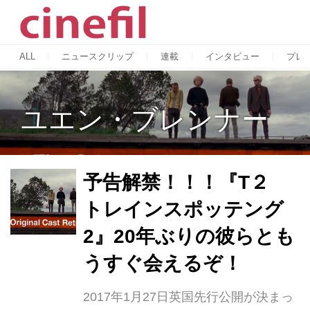
ALL
ニュースクリップ
連載
インタビュー
プレ
ユエン・ブレンナー
予告解禁！！！『T２
トレインスポッテング
2』20年ぶりの彼らとも
うすぐ会えるぞ！
2017年1月27日英国先行公開が決まっ