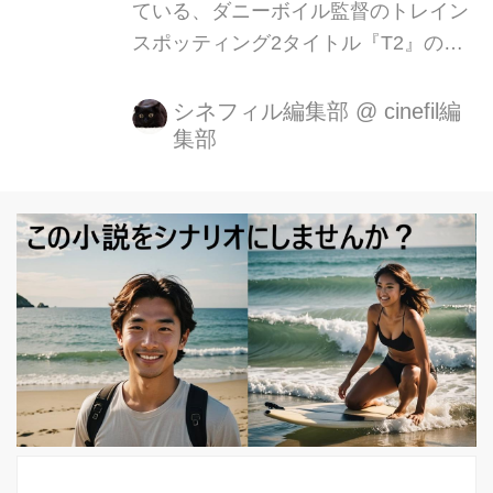
ている、ダニーボイル監督のトレイン
スポッティング2タイトル『T2』の特
報的な短い予告が解禁された。 前回、
発表された予告から、より今の4人を
シネフィル編集部
@
cinefil編
集部
フューチャーしている。 脚本は、ダニ
ーボイル監督の作品『普通じゃない』
『ザ・ビーチ』『トランス』や『疑惑
のチャンピオン』などを手がけている
ジョン・ホッジ。 出演は前作同様のメ
ンバー、ユアン・マクレガー 、ユエ
ン・ブレンナー 、ジョニー・リー・ミ
ラー、 ロバート・カーライルなど。
最新予告 挿入から、列車の音と音楽が
重なり、かなりいい感じ！ ドラッグ漬
けの毎日の中、麻薬で一攫千金を企ん
だ若者たちを描いた『トレイ...