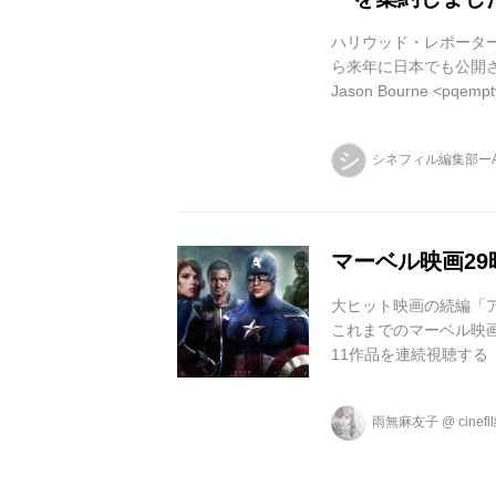
ハリウッド・レポータ
ら来年に日本でも公開
Jason Bourne <pqempt
</pqempty> Captain Ame
<pqempty>//www.youtu
シ
シネフィル編集部ー
<pqempty>//www.youtu
マーベル映画2
大ヒット映画の続編「
これまでのマーベル映
11作品を連続視聴す
った。ファンには堪ら
ャピタン劇場では、4月
雨無麻友子
@
cinef
「ガーディアンズ・オブ
たあとに、最新作「アベ
で、料金は65ドルだそう。