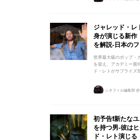
はヴェノムだ」という
感じさせるシーンが登場
ジャレッド・レト
身が演じる新作
を解説-日本の
世界最大級のポップ・カル
を迎え、アカデミー賞
ド・レトがサプライズ
なったが、 オープニ
ズナアイと、サポート 
シネフィル編集部
クを繰り広げる中、**
ズナアイちゃん、そし
世界中で一番好き...
初予告❗️新た
を持つ男-彼は
ド・レト演じる