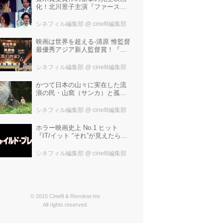
化！北川景子主演『ファースト
ラヴ』。堤幸彦が「密度の濃い
化学反応」と絶賛した追加キャ
シネフィル編集部
@ cinefil編集部
ストは中村倫也 芳根京子 窪
塚洋介！
映画は世界を超える-清原 惟監督
最優秀アジア新人監督賞！『わ
たしたちの家』ブラジルに続き
中国最大の映画祭「上海国際映
シネフィル編集部
@ cinefil編集部
画祭」で受賞！
かつて日本の山々に実在した流
浪の民・山窩（サンカ）と孤独
な少年の心のふれあいを描いた
笹谷遼平監督『山歌（サン
シネフィル編集部
@ cinefil編集部
カ）』予告編が解禁！
ホラー映画史上 No.1 ヒット
『IT/イット “それ”が見えたら、
終わり。』の製作陣が映画史に
残る“殺人人形”トラウマ映画『チ
シネフィル編集部
@ cinefil編集部
ャイルド・プレイ』を新たにー
© 2015 Cinefil & Revolver.Inc
All rights reserved.