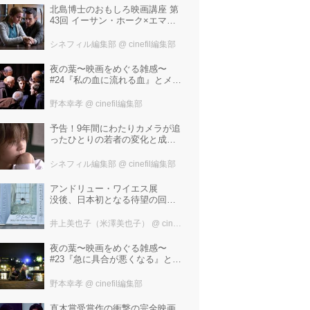
北島博士のおもしろ映画講座 第
43回 イーサン・ホーク×エマ・
ワトソン。アメナーバル監督が
仕掛ける、実話に基づく衝撃の
シネフィル編集部
@ cinefil編集部
サスペンス『リグレッショ
ン』！
夜の葉〜映画をめぐる雑感〜
#24『私の血に流れる血』とメタ
リカ「Nothing Else Matters」
野本幸孝
@ cinefil編集部
予告！9年間にわたりカメラが追
ったひとりの若者の変化と成長
の記録『ぼくが性別「ゼロ」に
戻るとき 空と木の実の9年間』
シネフィル編集部
@ cinefil編集部
アンドリュー・ワイエス展
没後、日本初となる待望の回顧
展！ 作品に描かれた「境界」と
は？ 独自の精神世界を描く 豊
井上美也子（米澤美也子）
@ cinefil編集部
田市美術館にて7月18日から9月
23日まで開催！
夜の葉〜映画をめぐる雑感〜
#23『急に具合が悪くなる』と宮
野真生子・磯野真穂『急に具合
が悪くなる』
野本幸孝
@ cinefil編集部
直木賞受賞作の衝撃の完全映画