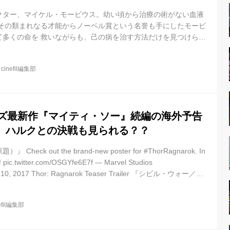
クター、マイケル・モービウス。幼い頃から治療の術がない血液
。その類まれなる才能からノーベル賞という名誉も手にしたモービ
て多くの命を 救いながらも、己の病を治す方法だけを見つけられ
刻々と過ぎてゆき、忌々しい 血液が彼の命を蝕んでいく。やがて
リの血清を使い、自らの体の人体実験に手を 染めていく。その代
@
cinefil編集部
―。 米コミックス倫理委員会はコミックにおけるヴァンパイアの
たが、1971 年、マーベル・コミックが 出版した「アメイジン
初めてモー...
リーズ最新作『マイティ・ソー』続編の海外予告
。ハルクとの決戦も見られる？？
ck out the brand-new poster for #ThorRagnarok. In
 pic.twitter.com/OSGYfe6E7f — Marvel Studios
ril 10, 2017 Thor: Ragnarok Teaser Trailer 『シビル・ウォー／キ
に出演しなかった、ソーとハルクは何をしていたのか。ドキュメ
ジャーズが史上最強の敵“サノス”にいよいよ立ち向かう『アベン
efil編集部