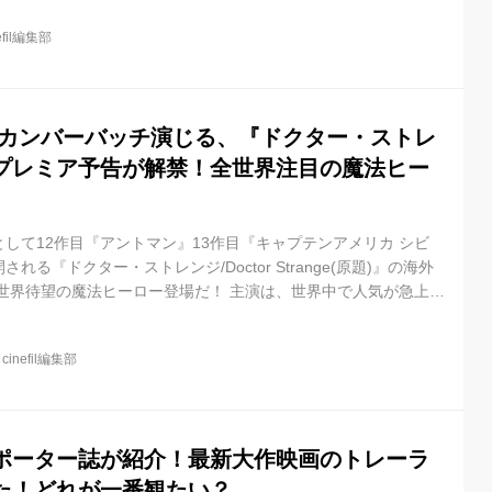
bed/HSzx-zryEgM?rel=0&loop=0&controls=1&showinfo=1 その
efil編集部
医。 ーすべてを...
 カンバーバッチ演じる、『ドクター・ストレ
プレミア予告が解禁！全世界注目の魔法ヒー
して12作目『アントマン』13作目『キャプテンアメリカ シビ
る『ドクター・ストレンジ/Doctor Strange(原題)』の海外
世界待望の魔法ヒーロー登場だ！ 主演は、世界中で人気が急上昇
カンバーバッチ。 対する悪役を務めるのは、あのマッツ・ミケル
ダ・スウィントン、やキウェテル・イジョフォー。他にはレイチェ
@
cinefil編集部
イケル・スタールバーグ、スコット・アドキンスといったキャス
リーは、天才的な外科医が不慮の事故に遭う。 そして、事故のせ
ポーター誌が紹介！最新大作映画のトレーラ
た！どれが一番観たい？