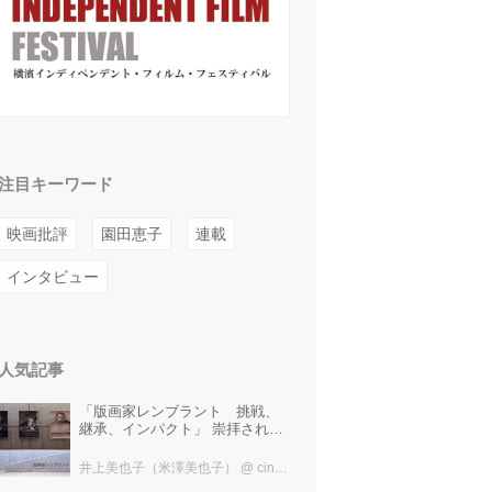
注目キーワード
映画批評
園田恵子
連載
インタビュー
人気記事
「版画家レンブラント 挑戦、
継承、インパクト」 崇拝され、
受け継がれ、後世に影響を与え
た版画技法！ 国立西洋美術館に
井上美也子（米澤美也子）
@ cinefil編集部
て9月23日まで開催中！