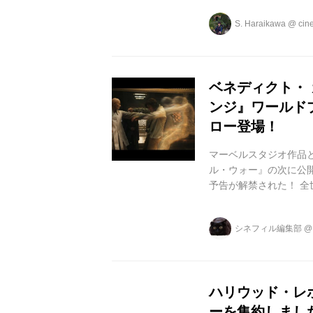
//www.youtube.com/em
S. Haraikawa
@
cin
男、上から目線の天才外科
ベネディクト・
ンジ』ワールド
ロー登場！
マーベルスタジオ作品と
ル・ウォー』の次に公開され
予告が解禁された！ 全
中の、ベネディクト・ 
セン。 共演はティル
シネフィル編集部
ル・マクアダムス、マ
トが出演する。 ストー
いで腕に大怪...
ハリウッド・レ
ーを集約しまし