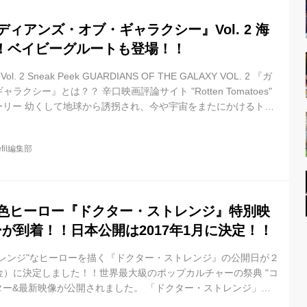
ディアンズ・オブ・ギャラクシー』Vol. 2 海
！ベイビーグルートも登場！！
xy Vol. 2 Sneak Peek GUARDIANS OF THE GALAXY VOL. 2 『ガ
クシー』とは？？ 辛口映画評論サイト "Rotten Tomatoes"
ストーリー 幼くして地球から誘拐され、今や宇宙をまたにかけるトレ
たピーター・クイル。とことん運がないくせに、自らを“スター・
そんな彼がある日、巨万の富を夢見て、パワーストーン＜オーブ＞
efil編集部
河を滅亡させるほどの恐ろしい力を持つオーブを狙う悪党たちか
新異色ヒーロー『ドクター・ストレンジ』特別映
が到着！！日本公開は2017年1月に決定！！
トレンジ"なヒーローを描く『ドクター・ストレンジ』の公開日が２
）に決定しました！！世界最大級のポップカルチャーの祭典 "コ
ポスター&最新映像が公開されました。 「ドクター・ストレンジ」最
range Teaser Trailer Doctor Strange Official Trailer 2