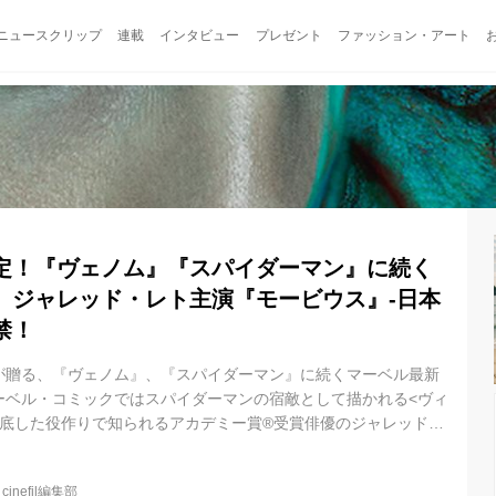
ニュースクリップ
連載
インタビュー
プレゼント
ファッション・アート
定！『ヴェノム』『スパイダーマン』に続く
、ジャレッド・レト主演『モービウス』-日本
禁！
が贈る、『ヴェノム』、『スパイダーマン』に続くマーベル最新
ベル・コミックではスパイダーマンの宿敵として描かれる<ヴィ
底した役作りで知られるアカデミー賞®受賞俳優のジャレッド・
で解禁された予告編には、『スパイダーマン:ホームカミング』で
を演じたマイケル・キートンの登場や、モービウスが発する「俺
@
cinefil編集部