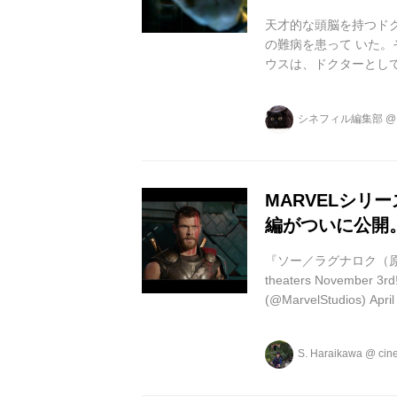
天才的な頭脳を持つド
の難病を患って いた
ウスは、ドクターとし
ずにいた。時間だけが
モービウスは、コウモ
シネフィル編集部
償を知らないままに―
登場を長らく規制してい
グ・スパイダーマン」で
MARVELシ
編がついに公開
『ソー／ラグナロク（原題）』 Che
theaters November 3rd!
(@MarvelStudios) Ap
ャプテン・アメリカ』
ンタリー動画。 アベン
S. Haraikawa
@
cin
ジャーズ：インフ...