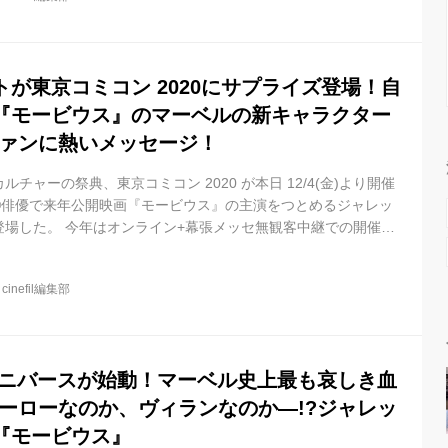
言葉など、『ヴェノム』、『スパイ ダーマン』とのリンクを強く
しマーベルファンの...
が東京コミコン 2020にサプライズ登場！自
『モービウス』のマーベルの新キャラクター
ファンに熱いメッセージ！
チャーの祭典、東京コミコン 2020 が本日 12/4(金)より開催
®俳優で来年公開映画『モービウス』の主演をつとめるジャレッ
登場した。 今年はオンライン+幕張メッセ無観客中継での開催と
ングセレモニーに続くステージ冒頭で、バーチャルサポーターのキ
MC の杉山すぴ豊がマーベル最新作『モービウス』についてトー
@
cinefil編集部
ジャレッド・レトが VTR でサプライズ登場。 「東京コミコン、キ
てマーベルファンの皆さん、実際に会いに行けなくて残念だよ。
なユニバースが始動！マーベル史上最も哀しき血
ヒーローなのか、ヴィランなのか―!?ジャレッ
『モービウス』