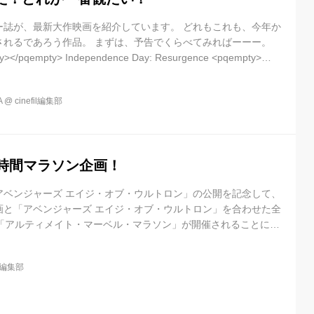
ー誌が、最新大作映画を紹介しています。 どれもこれも、今年か
されるであろう作品。 まずは、予告でくらべてみればーーー。
y></pqempty> Independence Day: Resurgence <pqempty>
rica: Civil War
be.com/embed/7xuiU0Z99wo?rel=0</pqempty> Deadpool
A
@
cinefil編集部
be.com/embed/1JcaA...
9時間マラソン企画！
アベンジャーズ エイジ・オブ・ウルトロン」の公開を記念して、
画と「アベンジャーズ エイジ・オブ・ウルトロン」を合わせた全
る「アルティメイト・マーベル・マラソン」が開催されることにな
ない、ボリュームたっぷりの内容だ。 ハリウッドにあるエル・キ
20日から21日にかけての開催だ。「アイアンマン」（08）から
il編集部
・ギャラクシー」（14）までのマーベル作品10本を連続視聴し
ンジャーズ エイジ・オブ・ウルトロン」を見るという計29時間
...