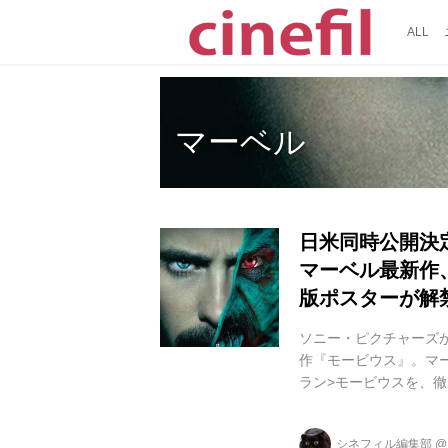
ALL
マーベル
日米同時公開決
マーベル最新作
版ポスターが解
ソニー・ピクチャーズ
作『モービウス』。マー
ラン>モービウスを、徹
レトが演じる。これま
ヴィランのバルチャー
シネフィル編集部