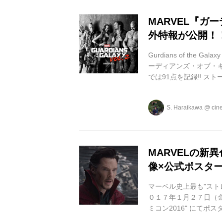
MARVEL『ガー
外特報が公開！
Gurdians of the Gala
ーディアンズ・オブ・ギャラ
では91点を記録‼︎ 
ジャーハンターとなっ
ロード”と名乗る男。
S. Haraikawa
@
cin
を盗み出す。だが、銀
ら追われる羽目に。 ...
MARVELの
像×公式ポスター
マーベル史上最も"ス
０１７年１月２７日（金
ミコン2016" にて
新映像 Marvel's Doctor St