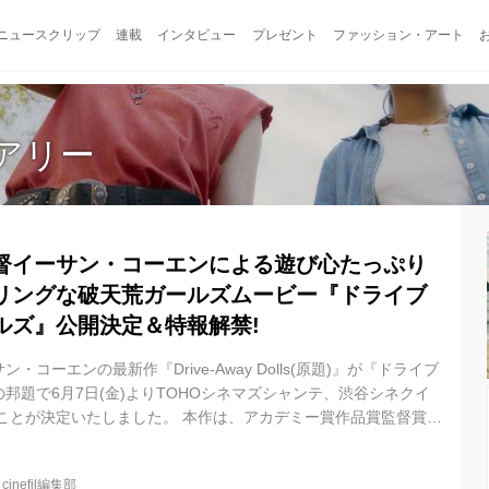
ニュースクリップ
連載
インタビュー
プレゼント
ファッション・アート
アリー
督イーサン・コーエンによる遊び心たっぷり
リングな破天荒ガールズムービー『ドライブ
ルズ』公開決定＆特報解禁!
コーエンの最新作『Drive-Away Dolls(原題)』が『ドライブ
邦題で6月7日(金)よりTOHOシネマズシャンテ、渋谷シネクイ
ことが決定いたしました。 本作は、アカデミー賞作品賞監督賞を
リー』のイーサン・コーエン監督最新作。本作でイーサン・コー
督を務め、妻のトリシア・クックと共同で脚本・製作を手がけ
@
cinefil編集部