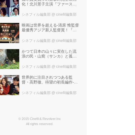
化！北川景子主演『ファースト
ラヴ』。堤幸彦が「密度の濃い
化学反応」と絶賛した追加キャ
シネフィル編集部
@ cinefil編集部
ストは中村倫也 芳根京子 窪
塚洋介！
映画は世界を超える-清原 惟監督
最優秀アジア新人監督賞！『わ
たしたちの家』ブラジルに続き
中国最大の映画祭「上海国際映
シネフィル編集部
@ cinefil編集部
画祭」で受賞！
かつて日本の山々に実在した流
浪の民・山窩（サンカ）と孤独
な少年の心のふれあいを描いた
笹谷遼平監督『山歌（サン
シネフィル編集部
@ cinefil編集部
カ）』予告編が解禁！
世界的に注目されつつある監
督・高野徹、待望の初長編作-成
田結美、ピエール瀧、松田弘子
出演『マリの話』公開決定！コ
シネフィル編集部
@ cinefil編集部
メント到着&特報解禁！
© 2015 Cinefil & Revolver.Inc
All rights reserved.