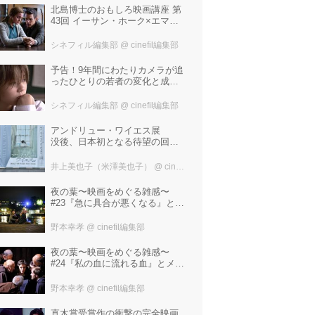
北島博士のおもしろ映画講座 第
43回 イーサン・ホーク×エマ・
ワトソン。アメナーバル監督が
仕掛ける、実話に基づく衝撃の
シネフィル編集部
@ cinefil編集部
サスペンス『リグレッショ
ン』！
予告！9年間にわたりカメラが追
ったひとりの若者の変化と成長
の記録『ぼくが性別「ゼロ」に
戻るとき 空と木の実の9年間』
シネフィル編集部
@ cinefil編集部
アンドリュー・ワイエス展
没後、日本初となる待望の回顧
展！ 作品に描かれた「境界」と
は？ 独自の精神世界を描く 豊
井上美也子（米澤美也子）
@ cinefil編集部
田市美術館にて7月18日から9月
23日まで開催！
夜の葉〜映画をめぐる雑感〜
#23『急に具合が悪くなる』と宮
野真生子・磯野真穂『急に具合
が悪くなる』
野本幸孝
@ cinefil編集部
夜の葉〜映画をめぐる雑感〜
#24『私の血に流れる血』とメタ
リカ「Nothing Else Matters」
野本幸孝
@ cinefil編集部
直木賞受賞作の衝撃の完全映画