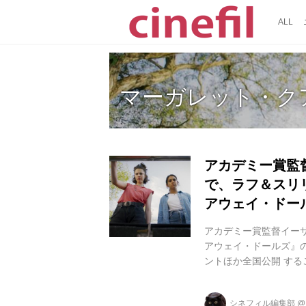
ALL
マーガレット・ク
アカデミー賞監
で、ラフ＆スリ
アウェイ・ドー
アカデミー賞監督イーサン・
アウェイ・ドールズ』の
ントほか全国公開 する
受賞した『ノーカント
エンは初となる単独監
シネフィル編集部