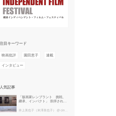
注目キーワード
映画批評
園田恵子
連載
インタビュー
人気記事
「版画家レンブラント 挑戦、
継承、インパクト」 崇拝され、
受け継がれ、後世に影響を与え
た版画技法！ 国立西洋美術館に
井上美也子（米澤美也子）
@ cinefil編集部
て9月23日まで開催中！