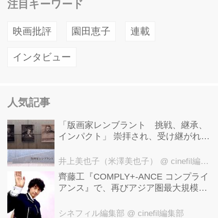
注目キーワード
映画批評
園田恵子
連載
インタビュー
人気記事
「版画家レンブラント 挑戦、継承、
インパクト」 崇拝され、受け継がれ、
後世に影響を与えた版画技法！ 国立西
洋美術館にて9月23日まで開催中！
井上美也子（米澤美也子）
@ cinefil編集部
齊藤工『COMPLY+-ANCE コンプライ
アンス』で、再びアジア圏最大規模の
国際映画祭-上海国際映画祭"インター
ナショナル・パノラマ部門"に正式招
シネフィル編集部
@ cinefil編集部