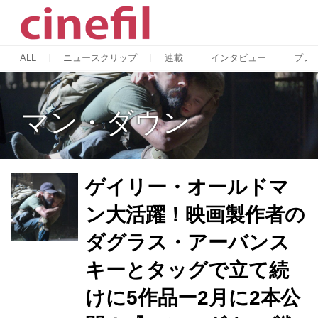
ALL
ニュースクリップ
連載
インタビュー
プレ
マン・ダウン
ゲイリー・オールドマ
ン大活躍！映画製作者の
ダグラス・アーバンス
キーとタッグで立て続
けに5作品ー2月に2本公