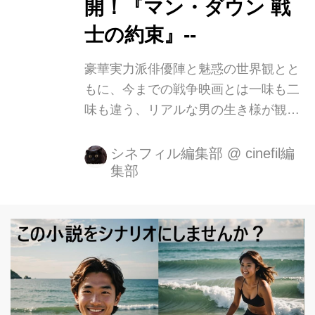
開！『マン・ダウン 戦
士の約束』--
豪華実力派俳優陣と魅惑の世界観とと
もに、今までの戦争映画とは一味も二
味も違う、リアルな男の生き様が観る
者の度肝を抜く衝 撃作『マン・ダウン
戦士の約束』(原題:MANDOWN)が2月
シネフィル編集部
@
cinefil編
集部
25日より、新宿武蔵野館他で全国公開
となります。 リアルな男の生き様が観
る者の度肝を抜く!!『マン・ダウン 戦
士の約束』 米軍の海兵隊員ガブリエ
ル・ドラマー(シャイア・ラブーフ)
は、妻ナタリー(ケイト・マーラ)と息
子ジョナサン(チャーリー・ショットウ
ェル)を故郷に残し、アフガニス タン