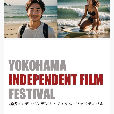
ィアンとの戦争で武勲を上げた英雄
で、刑務所の看守を務めている騎兵隊
大尉ジョーは、かつての宿敵で、ここ
に服役しているシャイアン族の長イエ
ロー・ホークとその家族を部族の居留
地へと送り返す任務を命じられる。イ
エロー・ホークはガンに冒され、余命
わずか。...