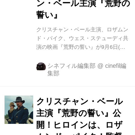
ン・ベール主演『荒野の
誓い』
クリスチャン・ベール主演、ロザムン
ド・パイク、ウェス・ステューディ共
演の映画『荒野の誓い』が9月6日(金)
から全国公開しております。 『ブラッ
ク・スキャンダル』、『ファーナス/訣
シネフィル編集部
@
cinefil編
集部
別の朝』のスコット・クーパーがメガ
ホンを取った本作の舞台は1892年のア
メリカ、産業革命によって急激な変化
を遂げつつある西部の開拓地。 インデ
クリスチャン・ベール
ィアンとの戦争で武勲を上げた英雄
主演『荒野の誓い』公
で、刑務所の看守を務めている騎兵隊
開！ヒロインは、ロザ
大尉ジョーは、かつての宿敵で、ここ
に服役しているシャイアン族の長イエ