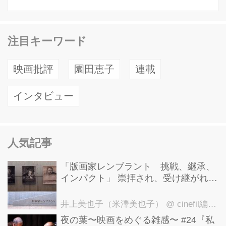
注目キーワード
映画批評
園田恵子
連載
インタビュー
人気記事
「版画家レンブラント 挑戦、継承、
インパクト」 崇拝され、受け継がれ、
後世に影響を与えた版画技法！ 国立西
洋美術館にて9月23日まで開催中！
井上美也子（米澤美也子）
@ cinefil編集部
夜の葉〜映画をめぐる雑感〜 #24『私