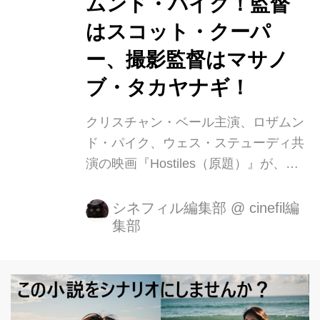
ムンド・パイク！監督
ロー・ホークとその家族を部族の居留
はスコット・クーパ
地へと送り返す任務を命じられる。イ
ー、撮影監督はマサノ
エロー・ホークはガンに冒され、余命
わずか。アメリカ・インディアンを今
ブ・タカヤナギ！
も憎...
クリスチャン・ベール主演、ロザムン
ド・パイク、ウェス・ステューディ共
演の映画『Hostiles（原題）』が、邦
題『荒野の誓い』として９月６日
（金）に公開されます。 『ブラック・
シネフィル編集部
@
cinefil編
集部
スキャンダル』、『ファーナス／訣別
の朝』のスコット・クーパーがメガホ
ンを取った本作の舞台は1892 年のア
メリカ、産業革命によって急激な変化
を遂げつつある西部の開拓地。インデ