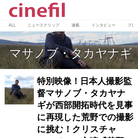
ALL
ニュースクリップ
連載
インタビュー
プレ
マサノブ・タカヤナギ
特別映像！日本人撮影監
督マサノブ・タカヤナ
ギが西部開拓時代を見事
に再現した荒野での撮影
に挑む！クリスチャ