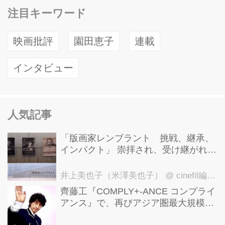
注目キーワード
映画批評
園田恵子
連載
インタビュー
人気記事
「版画家レンブラント 挑戦、継承、
インパクト」 崇拝され、受け継がれ、
後世に影響を与えた版画技法！ 国立西
洋美術館にて9月23日まで開催中！
井上美也子（米澤美也子）
@ cinefil編集部
齊藤工『COMPLY+-ANCE コンプライ
アンス』で、再びアジア圏最大規模の
国際映画祭-上海国際映画祭"インター