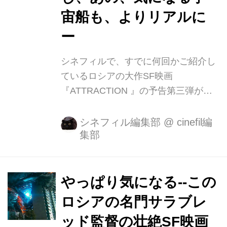
宙船も、よりリアルに
ー
シネフィルで、すでに何回かご紹介し
ているロシアの大作SF映画
『ATTRACTION 』の予告第三弾が公
開された。 今まで以上に、異星人との
戦いもフューチャーされている。 監督
シネフィル編集部
@
cinefil編
集部
は、「アフガン」「プリズナー・オ
ブ・パワー 囚われの惑星」「スターリ
ングラード 史上最大の市街戦」などの
フョードル・ボンダルチュク。 お父さ
やっぱり気になる--この
んは有名なアカデミー賞外国映画賞も
ロシアの名門サラブレ
受賞しているセルゲーイ・ボンダルチ
ッド監督の壮絶SF映画
ュク監督。彼は、俳優としてもロベル