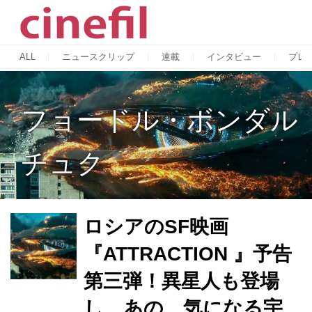
ALL
ニュースクリップ
連載
インタビュー
プレ
フョードル・ボンダル
チュク
ロシアのSF映画
『ATTRACTION 』予告
第三弾！異星人も登場
し、あの、気になる宇