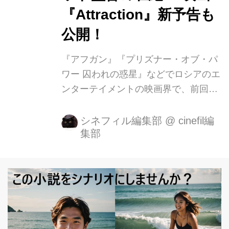
ト・ロッセリーニ監督のイタリア映画
『Attraction』新予告も
『ローマで夜だった』に出演したり、
公開！
レフ・トルストイの長編小説『戦争と
平和』の映画化では、監督を務めると
『アフガン』『プリズナー・オブ・パ
ともに、自らも主演のピエール・ベズ
ワー 囚われの惑星』などでロシアのエ
ーホフ伯...
ンターテイメントの映画界で、前回シ
ネフィルでご紹介して評判になった大
注目のフョードル・ボンダルチュク監
シネフィル編集部
@
cinefil編
集部
督の最新ＳＦアクション映画
『Attraction』の最新予告が公開され
た。 前回紹介の予告と合わせてご紹介
します！ ロシアのサラブレッド 監督
フョードル・ボンダルチュク！ 付記す
るとこのお父さんは有名なアカデミー
賞外国映画賞も受賞しているセルゲー