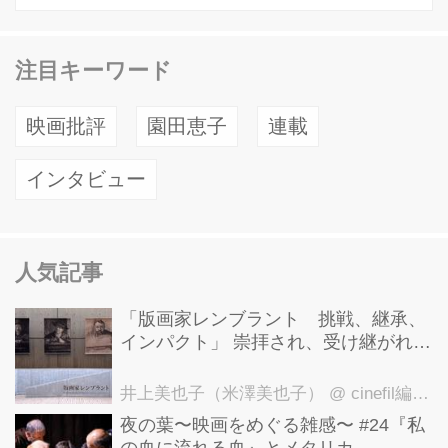
注目キーワード
映画批評
園田恵子
連載
インタビュー
人気記事
「版画家レンブラント 挑戦、継承、
インパクト」 崇拝され、受け継がれ、
後世に影響を与えた版画技法！ 国立西
洋美術館にて9月23日まで開催中！
井上美也子（米澤美也子）
@ cinefil編集部
夜の葉〜映画をめぐる雑感〜 #24『私