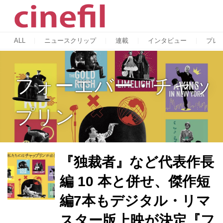
ALL
ニュースクリップ
連載
インタビュー
プレ
フォーエバー・チャッ
プリン
『独裁者』など代表作長
編 10 本と併せ、傑作短
編7本もデジタル・リマ
スター版上映が決定『フ