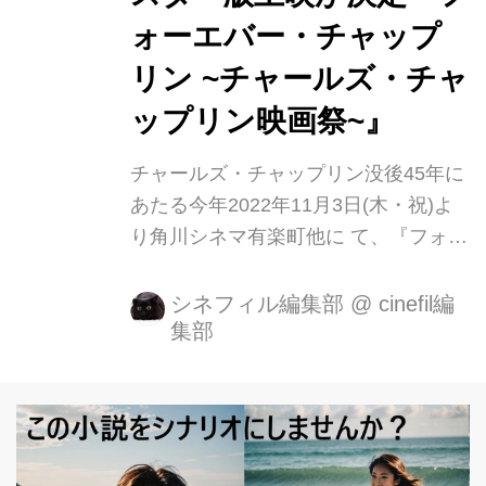
ォーエバー・チャップ
リン ~チャールズ・チャ
ップリン映画祭~』
チャールズ・チャップリン没後45年に
あたる今年2022年11月3日(木・祝)よ
り角川シネマ有楽町他に て、『フォー
エバー・チャップリン ~チャールズ・
チャップリン映画祭~』が公開となり
シネフィル編集部
@
cinefil編
集部
ます。 この度本イベントのポスタービ
ジュアルが公開、さらに先日ご案内し
ました『独裁者』を含むチャップリン
の長編代表作10本の上映に加えて、傑
作短編作品7本もデジタル・リマスタ