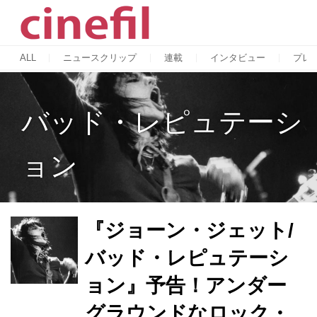
ALL
ニュースクリップ
連載
インタビュー
プレ
バッド・レピュテーシ
ョン
『ジョーン・ジェット/
バッド・レピュテーシ
ョン』予告！アンダー
グラウンドなロック・