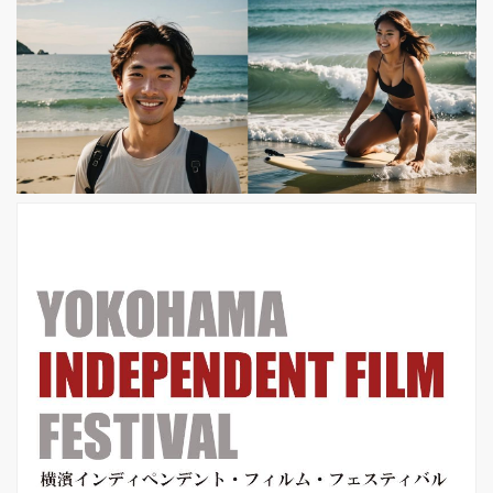
【今秋開催】にて、日本初上映とな
る、ジョーン・ジェットの半生を描い
たドキュメンタリー映画『ジョーン・
ジェット/バッド・レピュテーション』
の日本語字幕付き予告編および、海外
サンダンス映画祭上映時のビジュア
ル、場面写真が解禁された。 70 年代
末に日本でも大ヒットした女性 5 人組
バンド、ザ・...