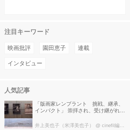
注目キーワード
映画批評
園田恵子
連載
インタビュー
人気記事
「版画家レンブラント 挑戦、継承、
インパクト」 崇拝され、受け継がれ、
後世に影響を与えた版画技法！ 国立西
洋美術館にて9月23日まで開催中！
井上美也子（米澤美也子）
@ cinefil編集部