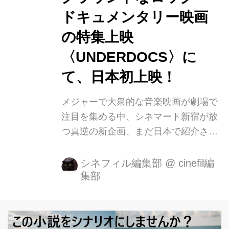
ドキュメンタリー映画
の特集上映
〈UNDERDOCS〉に
て、日本初上映！
メジャーで大衆的な音楽映画が劇場で
注目を集める中、シネマート新宿が放
つ真逆の新企画、まだ日本で紹介され
ていない新作、長年上映されていない
旧作など、地下にうごめく数々の<ア
シネフィル編集部
@
cinefil編
集部
ンダーグラウンドなロック・ドキュメ
ンタリー映画>にスポットライトをあ
てる期間限定の特集上映、
〈UNDERDOCS(アンダードックス)〉