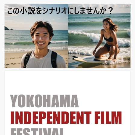
「スペイン映画祭2019」は、21 世紀
の最新スペイン映画のトレンドをみな
さまにご紹介します。 スペイン映画業
界は今、従事する女性の急増、地方分
散化、業界の再編成、ドキュメンタリ
ー方式のヒットなど様々な動きを見て
とることができます。 スペインのアカ
デミー賞と呼ばれるゴヤ賞で作品賞を
含む3部門でトリプル受賞し、米アカ
デミー賞外国語映画賞のス...