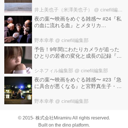
後世に影響を与えた版画技法！ 国立西
洋美術館にて9月23日まで開催中！
井上美也子（米澤美也子）
@ cinefil編集部
夜の葉〜映画をめぐる雑感〜 #24『私
の血に流れる血』とメタリカ
「Nothing Else Matters」
野本幸孝
@ cinefil編集部
予告！9年間にわたりカメラが追った
ひとりの若者の変化と成長の記録『ぼ
くが性別「ゼロ」に戻るとき 空と木の
実の9年間』
シネフィル編集部
@ cinefil編集部
夜の葉〜映画をめぐる雑感〜 #23『急
に具合が悪くなる』と宮野真生子・磯
野真穂『急に具合が悪くなる』
野本幸孝
@ cinefil編集部
© 2015- 株式会社Miramiru All rights reserved.
Built on
the dino platform
.