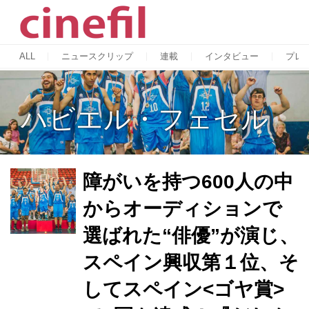
ALL
ニュースクリップ
連載
インタビュー
プレ
ハビエル・フェセル
障がいを持つ600人の中
からオーディションで
選ばれた“俳優”が演じ、
スペイン興収第１位、そ
してスペイン<ゴヤ賞>