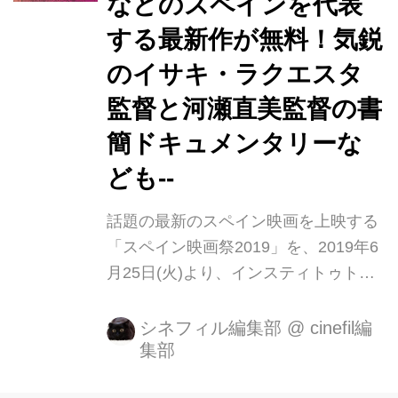
などのスペインを代表
いなや、会場は熱気に包まれ、映画フ
ァンの心を掴みました。そして、満を
する最新作が無料！気鋭
持しての日本公開が、12 月 27 日(金)
のイサキ・ラクエスタ
よりヒューマントラストシネマ有楽
監督と河瀬直美監督の書
町、新宿武蔵野館、YEBISU GARDEN
CINEMA で決...
簡ドキュメンタリーな
ども--
話題の最新のスペイン映画を上映する
「スペイン映画祭2019」を、2019年6
月25日(火)より、インスティトゥト・
セルバンテス東京(東京・市ヶ谷)にて
開催されます。 スペイン映画は新鮮で
シネフィル編集部
@
cinefil編
集部
豊か、そして多様性に富み、なにより
ポジティブパワーを与えてくれます。