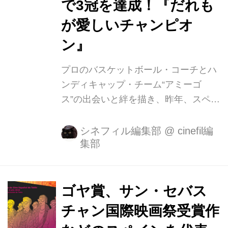
で3冠を達成！『だれも
が愛しいチャンピオ
ン』
プロのバスケットボール・コーチとハ
ンディキャップ・チーム“アミーゴ
ス”の出会いと絆を描き、昨年、スペイ
ンのアカデミー賞とも言われるゴヤ賞
で作品賞を含む3部門を制した
シネフィル編集部
@
cinefil編
集部
『CHAMPIONS』。国内で大ヒットを
記録し、その後各国の映画祭でその名
を轟かせ、アカデミー賞外国語映画賞
のスペイン代表に選出された話題作で
ゴヤ賞、サン・セバス
す。 日本でも 6 月に開催されたスペイ
チャン国際映画祭受賞作
ン映画祭 2019 にて特別上映されるや