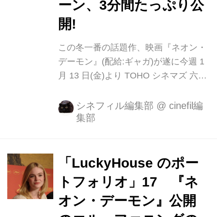
ーン、3分間たっぷり公
開!
この冬一番の話題作、映画『ネオン・
デーモン』(配給:ギャガ)が遂に今週 1
月 13 日(金)より TOHO シネマズ 六本
木ヒルズ他全国順次公開します! 2012
年世界に最上級の興奮をもたらした
シネフィル編集部
@
cinefil編
集部
『ドライヴ』の N.W.レフン監督の最
新作で、究極の美を追い求めるファッ
ション業界の裏側 に渦巻く欲望を、白
昼夢のような幻想的かつ煌びやかな映
「LuckyHouse のポー
像で描いた衝撃のサスペンス。 アルマ
トフォリオ」17 『ネ
ーニ、サンローランなど名だたる ハイ
オン・デーモン』公開
ブランドがこぞって衣装協力、極上の
映像美にいっそうの輝きを加える。ま