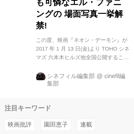
も可憐なエル・ファニ
ングの 場面写真一挙解
禁!
この度、映画『ネオン・デーモン』が
2017 年 1 月 13 日(金)より TOHO シネ
マズ 六本木ヒルズ他全国公開すること
が決 定致しました! 2012 年世界に最上
級の興奮をもたらした『ドライヴ』の
シネフィル編集部
@
cinefil編
集部
N.W.レフン監督の最新作にカンヌが騒
然。 絶賛の拍手喝采と非難の嵐が、本
年度カンヌ国際映画祭の上映会場を真
注目キーワード
っ二つに引き裂いた。 歴史と権威ある
映画祭を挑発したのは、5 年前にまさ
映画批評
園田恵子
連載
にこの地で、監督賞の栄誉を受けた