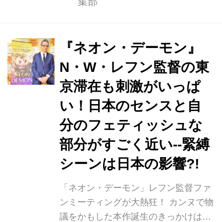
集部
した『ドライヴ』の N.W.レフン監督
の最新作で、究 極の美を追い求めるフ
ァッション業界の裏側に渦巻く欲望
を、白昼夢のような幻想的かつ 煌びや
『ネオン・デーモン』
かな映像で描いた衝撃のサスペンス。
N・W・レフン監督の東
アルマーニ、サンローランなど名だた
京滞在も刺激がいっぱ
るハ イブランドがこぞって衣装協力、
極上の映像美にいっそうの輝きを加え
い！日本のセンスと自
る。また、透明感あ ふれる愛らしさで
分のフェティッシュな
『マレフィセント』のオーロラ姫にな
部分がすごく近い--緊縛
りきったエル・ファニングが、純真な
少 女が自身の...
シーンは日本の影響?!
「ネオン・デーモン」レフン監督ファ
ンミーティングが大熱狂！ カンヌで物
議をかもした本作誕生のきっかけは妻