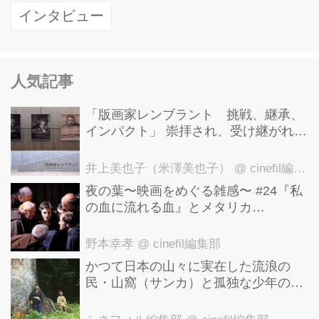
男、ニコラス・ウィンディング・レフ
インタビュー
ン。 新しい才能を待ちわびていた世界
の映画ファ ンに、最高の刺激と興奮を
もたらしたクライム・サスペンス『ド
人気記事
ライヴ』への高い評価の結果だっ
た。...
「版画家レンブラント 挑戦、継承、
インパクト」 崇拝され、受け継がれ、
後世に影響を与えた版画技法！ 国立西
洋美術館にて9月23日まで開催中！
井上美也子（米澤美也子）
@ cinefil編集部
夜の葉〜映画をめぐる雑感〜 #24『私
の血に流れる血』とメタリカ
「Nothing Else Matters」
野本幸孝
@ cinefil編集部
かつて日本の山々に実在した流浪の
民・山窩（サンカ）と孤独な少年の心
のふれあいを描いた笹谷遼平監督『山
歌（サンカ）』予告編が解禁！