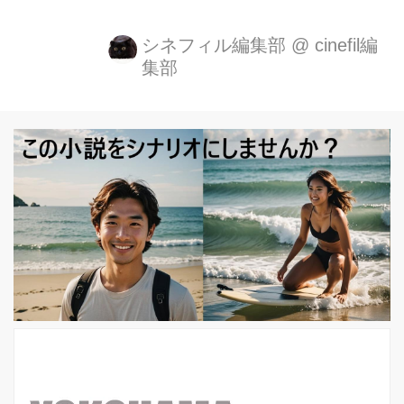
へのジェラシー？！ 開始前から長い列
ができ、130名のファンの熱狂の中 ニ
シネフィル編集部
@
cinefil編
集部
コラス・ウィンディング・レフン監督
が登場！ 一言と促されると「I LOVE
MIYAZAKI」と大好きな宮崎駿監督の
名前を出し会場を沸かせた。 「初めて
来日したのは映画『ドライヴ』のプロ
モーションの時だったのですが、夜の
東京を初めて目にしてから、日本で東
京で是非映画を作ってみたいと思って
いました。」 「日本に来ると自分が異
国に来た異邦人のような気がしてそう
いうところが好きですし、デザイン面
でもディティールを大事に...