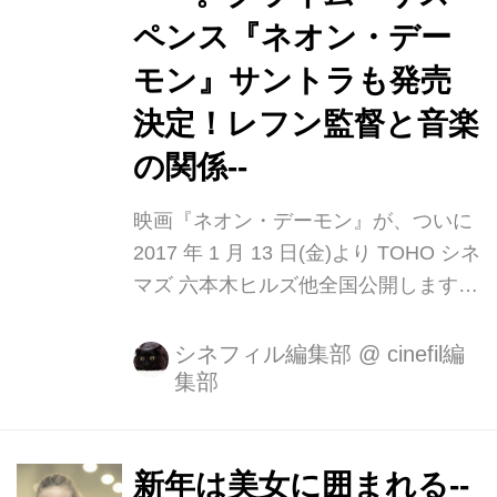
なく紹介。 主人公のジェシー（エル・
ペンス『ネオン・デー
ファニング）が首から血を垂らしソフ
モン』サントラも発売
ァに横たわっているシーンで着用して
決定！レフン監督と音楽
いる青いドレスは、エンポリオ・アル
マーニの衣装。赤黒く流れる血とは対
の関係--
照的に鮮やか...
映画『ネオン・デーモン』が、ついに
2017 年 1 月 13 日(金)より TOHO シネ
マズ 六本木ヒルズ他全国公開します!
2012 年世界に最上級の興奮をもたら
した『ドライヴ』の N.W.レフン監督
シネフィル編集部
@
cinefil編
集部
の最新作にカンヌが騒然。 絶賛の拍手
喝采と非難の嵐が、本年度カンヌ国際
映画祭の上映会場を真っ二つに引き裂
いた。歴史と権威ある映画祭を挑発し
新年は美女に囲まれる--