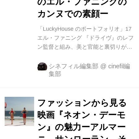
のエル・ファニングの
た、透明感あふれる愛らしさで『マレ
カンヌでの素顔ー
フィセント』のオーロラ姫になりきっ
たエル・ファニングが、純真な少女が
「LuckyHouse のポートフォリオ」17
自身の心のダ...
エル・ファニング 『ドライヴ』のレフ
ン監督と組み、美と官能と裏切りが交
錯する欲望と狂気の世界に足を踏み入
れた過激作『ネオン・デーモン』が
シネフィル編集部
@
cinefil編
集部
1/13に公開！ 1998年4月9日、アメリ
カ・ジョージア州コンヤーズで生まれ
たエル・ファニングは、子役として活
躍する姉ダコタ・ファニングの後を追
ファッションから見る
い、2歳8か月にしてキャリアを開始。
映画『ネオン・デーモ
2001年の『アイ・アム・サム』で、ダ
ン』の魅力ーアルマー
コタの役の幼年時代を演じてスクリー
ンデビューを果たした彼女は、2004年