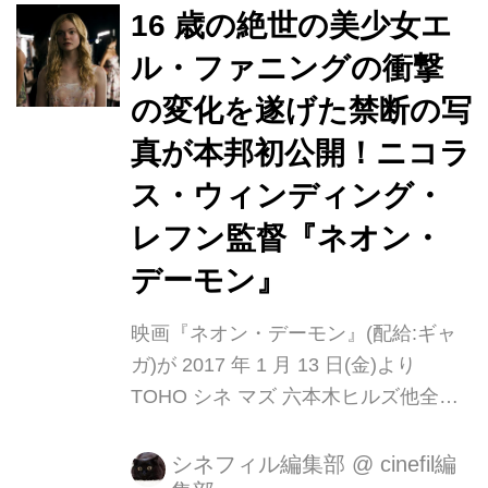
た衝撃のサスペンス。 アルマーニ、サ
16 歳の絶世の美少女エ
ンローランなど名だたるハイブランド
ル・ファニングの衝撃
がこぞって衣装協力、極上の映像美に
の変化を遂げた禁断の写
いっそうの輝きを加える。また、透明
感あふれる愛らしさで 『マレフィセン
真が本邦初公開！ニコラ
ト』のオーロラ姫になりきったエル・
ス・ウィンディング・
ファニングが、純真な少女が自身の心
レフン監督『ネオン・
のダークサ イドに目覚めていく姿を鮮
烈に演じている。 監督が...
デーモン』
映画『ネオン・デーモン』(配給:ギャ
ガ)が 2017 年 1 月 13 日(金)より
TOHO シネ マズ 六本木ヒルズ他全国
公開することが決定致しました！
2012 年世界に最上級の興奮をもたら
シネフィル編集部
@
cinefil編