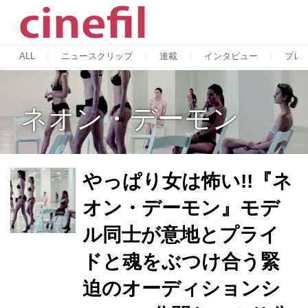
ALL
ニュースクリップ
連載
インタビュー
プレ
ネオン・デーモン
やっぱり女は怖い!!『ネ
オン・デーモン』モデ
ル同士が意地とプライ
ドと魂をぶつけ合う緊
迫のオーディションシ