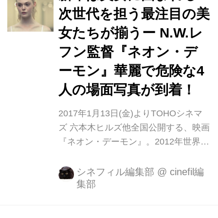
たの は、5 年前にまさにこの地で、監
次世代を担う最注目の美
督賞の栄誉を受けた男、ニコラス・ウ
女たちが揃うー N.W.レ
ィンディング・レフン。 新しい才能を
待ちわびていた世界の映画ファンに、
フン監督『ネオン・デ
最高の刺激と興奮をもたらしたクライ
ーモン』華麗で危険な4
ム・サスペンス『ドライヴ』への高い
人の場面写真が到着！
評価の結果だった。最新作では一転、
究極の...
2017年1月13日(金)よりTOHOシネマ
ズ 六本木ヒルズ他全国公開する、映画
『ネオン・デーモン』。2012年世界に
最上級の興奮をもたらした『ドライ
ヴ』の N.W.レフン監督の最新作で、
シネフィル編集部
@
cinefil編
集部
究極の美を追い求めるファッション業
界の裏側に渦巻く欲望を、白昼夢のよ
うな幻想的かつ煌びやかな映像で描い