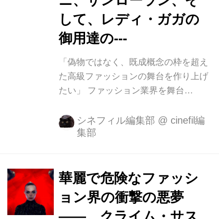
ニ、サンローラン、そ
には『チャーリーと14人のキッズ』と
して、レディ・ガガの
『ドア・イン・ザ・フロア』に出演し
御用達の---
てブレイクし、早くも天才子役として
名を馳せるこ...
「偽物ではなく、既成概念の枠を超え
た高級ファッションの舞台を作り上げ
たい」 ファッション業界を舞台
に、“美”へ執着する女性たちの衝撃の
悪夢を描いた本作を製作するにあた
シネフィル編集部
@
cinefil編
集部
り、N.W.レフン監督が衣装デザイナー
のエリン・ベナッチに伝えた言葉であ
る。 豪華絢爛な有名ブランドがこぞっ
て衣装協力し、これでもかとまでにこ
華麗で危険なファッシ
だわり抜いた、映画『ネオン・デーモ
ョン界の衝撃の悪夢
ン』のファッショナブルなポイントを
――。クライム・サス
この度、劇中カットと共に余すところ