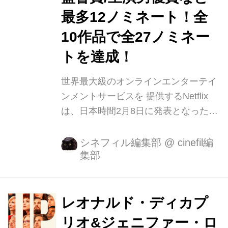
最多12ノミネート！全
10作品で全27ノミネー
トを達成！
世界最大級のオンラインエンターテイ
ンメントサービスを 提供するNetflix
は、日本時間2月8日に発表となった第
94回アカデミー賞ノミネートで、合計
10作品27部門の最多ノミネートを獲得
シネフィル編集部
@
cinefil編
集部
いたしました。 今年も 例年以上に配
信作品、中でも特にNetflixオリジナル
作品が多数ノミネート・受賞する結果
となっており、受賞をNetflix作品が席
レオナルド・ディカプ
巻することにも益々注目が高まってお
リオ&ジェニファー・ロ