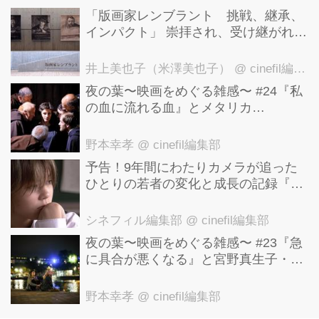
「版画家レンブラント 挑戦、継承、
インパクト」 崇拝され、受け継がれ、
後世に影響を与えた版画技法！ 国立西
洋美術館にて9月23日まで開催中！
井上美也子（米澤美也子）
@ cinefil編集部
夜の葉〜映画をめぐる雑感〜 #24『私
の血に流れる血』とメタリカ
「Nothing Else Matters」
野本幸孝
@ cinefil編集部
予告！9年間にわたりカメラが追った
ひとりの若者の変化と成長の記録『ぼ
くが性別「ゼロ」に戻るとき 空と木の
実の9年間』
シネフィル編集部
@ cinefil編集部
夜の葉〜映画をめぐる雑感〜 #23『急
に具合が悪くなる』と宮野真生子・磯
野真穂『急に具合が悪くなる』
野本幸孝
@ cinefil編集部