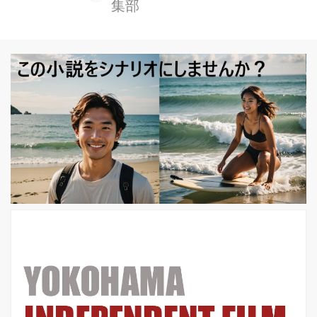
集部
ント・ルック・アップ』が12月24日
(金)からの全世界独占配信に先駆け
て、12月10日(金)より日本全国の映画
館で上映! 本作は、レオナルド・ディ
カプリオとジェニファー・ローレンス
を主演に迎えた2人の三流天文学者の
物語。地球を破滅させる彗星が迫って
いることを知った彼らは、人類に警告
するためメディアツアーに乗り出すこ
とに...。 ユーモア溢れる本作では、主
演の2人に加えてメリル・...