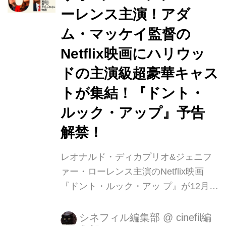
ります。 “ドクター・ストレンジ”とし
ーレンス主演！アダ
ても知られるベネディクト・カンバー
バッチが〈彼史上最大級にヤバい男〉
ム・マッケイ監督の
を演じる衝撃作『パワー・オブ・ザ・
Netflix映画にハリウッ
ドッグ』(独占配信中)。『ピアノ・レ
ドの主演級超豪華キャス
ッスン』...
トが集結！『ドント・
ルック・アップ』予告
解禁！
レオナルド・ディカプリオ&ジェニフ
ァー・ローレンス主演のNetflix映画
『ドント・ルック・アッ プ』が12月
10日(金)より一部劇場にて公開するこ
とが決定致しました。 Netflix映画『ド
シネフィル編集部
@
cinefil編