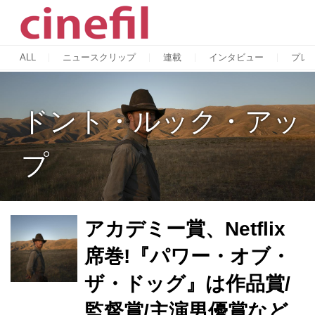
ALL
ニュースクリップ
連載
インタビュー
プレ
ドント・ルック・アッ
プ
アカデミー賞、Netflix
席巻!『パワー・オブ・
ザ・ドッグ』は作品賞/
監督賞/主演男優賞など