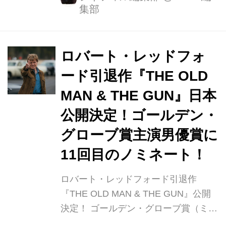
集部
士」は、「指輪物語」の作家J・R・
R・トールキンが現代英語に翻訳し、
広く読まれてきた。この原典を、ロウ
リー監督自身が深い愛と敬意をもって
ロバート・レッドフォ
大胆に脚色。過酷な自然界へと挑む冒
ード引退作『THE OLD
険と幻想的で奇妙な旅を通して、自分
MAN & THE GUN』日本
の内面へと向き合っていく若者の成長
物語を、示唆に富んだ斬新で濃度の高
公開決定！ゴールデン・
い魅惑的な映像で描き出す。 アーサー
グローブ賞主演男優賞に
王の甥として恵まれた環境で怠惰な
11回目のノミネート！
日々を送る主人公サー・ガウェインを
演じるのはデヴ・パテル。まだ正式な
ロバート・レッドフォード引退作
騎士では...
『THE OLD MAN & THE GUN』公開
決定！ ゴールデン・グローブ賞（ミュ
ージカル／コメディ部門）ノミネー