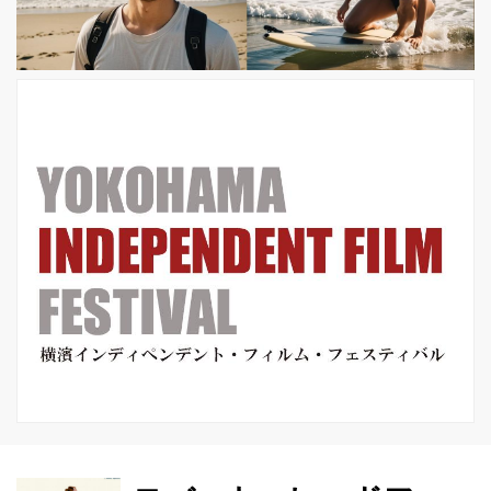
美しい物語『A GHOST STORY／ア・
ゴースト・ストーリー』が11月17日
（土）に全国ロードショーとなりま
す。 不慮の事故死を遂げ、シーツ姿
の...