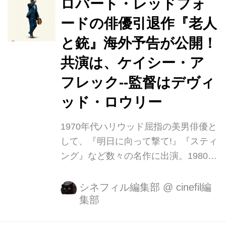
ロバート・レッドフォ
ードの俳優引退作『老人
と銃』海外予告が公開！
共演は、ケイシー・ア
フレック--監督はデヴィ
ッド・ロウリー
1970年代ハリウッド屈指の美男俳優と
して、『明日に向って撃て!』『スティ
ング』など数々の名作に出演。1980年
には、自身が監督した映画『普通の
人々』では、アカデミー作品賞、アカ
シネフィル編集部
@
cinefil編
集部
デミー監督賞を受賞し、ハリウッドで
初めて「演技と製作の双方で地位を確