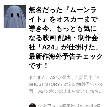
立した映画人」となったロバート・レ
ッドフォードの俳優引退作『老人と
無名だった『ムーンラ
銃』海外予告が公開されました。 メガ
イト』をオスカーまで
ホンを取ったのは『ピートと秘密の友
導き今、もっとも気に
達』『セインツ -約束の果て-』そして
今年は、日本でまだ未公開ながら話題
なる映画 配給・制作会
となった『A Ghost Story 』のデビッ
社「A24」が仕掛けた、
ド・ローリー監督。 今作では、家族も
最新作海外予告チェック
知らない中で銀行強盗を繰り返し、何
回も脱獄したという伝説...
です！
またまた、A24が発表した話題作『A
GHOST STORY』の初の海外予告が公
開！ A24の勢いは止まらない！ 無名だ
ったインディペンデント映画『ムーン
ライト』をブラッド・ピットのPlanB
シネフィル編集部
@
cinefil編