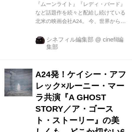
『ムーンライト』『レディ・バード』
など話題作を続々と配給し続けている
北米の映画会社A24。 今、世界から最
も注目を浴びる同社が選んだ次の題材
は、斬新ながらもどこか懐かしさを感
シネフィル編集部
@
cinefil編
集部
じさせるシーツ姿のゴーストが主人公
の物語。 これまでありそうでなかっ
た、ゴーストの視点から見た「死後の
世界」。 死んでしまった者の魂は、そ
A24発！ケイシー・アフ
の悲しみは、いったいどこへ行き着
レック×ルーニー・マー
き、どのように消化されるのか？ 自分
ラ共演『A GHOST
のいなくなった世界で、残された妻を
見守り続ける、ひとりの男の切なくも
STORY／ア・ゴース
美しい物語『A GHOST STORY／ア・
ト・ストーリー』の美
ゴースト・ストーリー』が11月17日
しくも、どこか切ない6