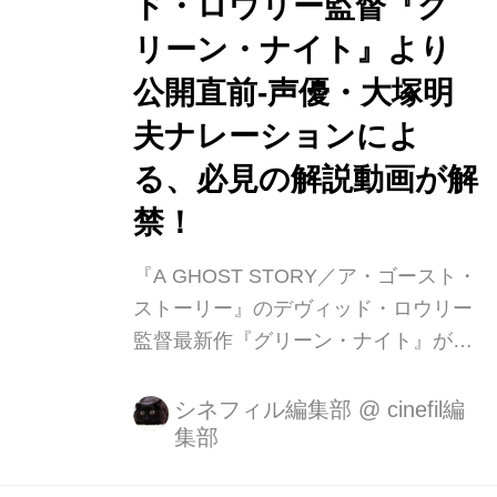
ド・ロウリー監督『グ
若者の成長物語を、示唆に富んだ斬新
リーン・ナイト』より
で濃度の高い魅惑的な映像で描き出
公開直前-声優・大塚明
す。 アーサー王の甥として恵まれた環
境で怠惰な日々を送る主人公サ...
夫ナレーションによ
る、必見の解説動画が解
禁！
『A GHOST STORY／ア・ゴースト・
ストーリー』のデヴィッド・ロウリー
監督最新作『グリーン・ナイト』が11
月２５日（金）よりTOHOシネマズ シ
ャンテほかにて全国公開となります。
シネフィル編集部
@
cinefil編
集部
14世紀の作者不明の叙事詩「サー・ガ
ウェインと緑の騎士」は、「指輪物