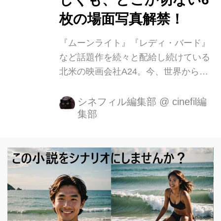
（土）に全国ロードショーとなりま
す。 不慮の事故死を遂げ、シーツ姿...
枚の場面写真解禁！
『ムーンライト』『レディ・バード』
など話題作を続々と配給し続けている
北米の映画会社A24。今、世界から最
も注目を浴びる同社が選んだ次の題材
は、斬新ながらもどこか懐かしさを感
シネフィル編集部
@
cinefil編
集部
じさせるシーツ姿のゴーストが主人公
の物語。 これまでありそうでなかっ
た、ゴーストの視点から見た「死後の
世界」。 死んでしまった者の魂は、そ
の悲しみは、いったいどこへ行き着
き、どのように消化されるのか？ 自分
のいなくなった世界で、残された妻を
見守り続ける、ひとりの男の切なくも