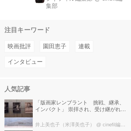
集部
と共にアカデミー賞の頂点といえる作
品賞に導いたその作品の目利き具合は
凄まじい。 昨年は『エクス・マキナ』
注目キーワード
『ロブスター』『ロスト・エモーショ
ン』『ザ・ウィッチ』などがあり、今
映画批評
園田恵子
連載
年も『グリーンルーム』『アメリカ
ン・ハニー』『20センチュリー・ウー
インタビュー
マン』『フリー・ファイヤー』
『SWISS ARMY MAN』などを輩出し
ており、どれもこれも映画通なら気に
人気記事
なる映画ばかり。 そして、3月28日に
予告解禁されたのが...
「版画家レンブラント 挑戦、継承、
インパクト」 崇拝され、受け継がれ、
後世に影響を与えた版画技法！ 国立西
洋美術館にて9月23日まで開催中！
井上美也子（米澤美也子）
@ cinefil編集部