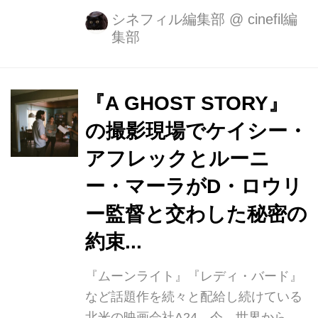
ト！ 1980年代初頭から、アメリカ各
シネフィル編集部
@
cinefil編
集部
地で銀行強盗事件が頻繁に多発。 その
犯人は、度重なる銀行強盗とそれによ
る逮捕と脱獄を繰り返し ていたが、そ
の犯行スタイルはいわゆる強盗のイメ
『A GHOST STORY』
ージを覆すような、 発砲もしなければ
の撮影現場でケイシー・
暴力も振るわない、礼儀正しい紳士的
アフレックとルーニ
な老人だったー。 この実在の人物であ
る強盗犯フォレスト・タッカーをロバ
ー・マーラがD・ロウリ
ート・ レッドフォードが演じており、
ー監督と交わした秘密の
レッドフォード本人もインタビューで
約束...
「脚本を読んだ時に、あまりに面白
く、 まるで夕日に向かっ...
『ムーンライト』『レディ・バード』
など話題作を続々と配給し続けている
北米の映画会社A24。今、世界から最