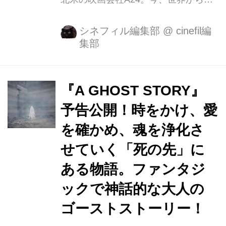
も注目を浴びる同社が選んだ次の題材
は、斬新ながらもどこか懐かしさを感
シネフィル編集部
@
cinefil編
集部
じさせるシーツ姿のゴーストが主人公
の物語。 これまでありそうでなかっ
た、ゴーストの視点から見た「死後の
世界」。 死んでしまった者の魂は、そ
『A GHOST STORY』
の悲しみは、いったいどこへ行き着
予告公開！時をかけ、愛
き、どのように消化されるのか？自分
を確かめ、魂を浄化さ
のいなくなった世界で、残された妻を
見守り続ける、ひとりの男の切なくも
せていく「死の先」に
美しい物語『A GHOST STORY／ア・
ある物語。ファンタジ
ゴースト・ストーリー』が11月17日
ックで神話的な大人の
（土）に全国ロードショーとなりま
す。 不慮の事故死を遂げ、シーツ姿の
ゴーストストーリー！
ゴ...