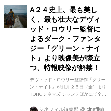
語」の作家J・R・R・トールキンが現
代英語に翻訳し、広く読まれてきた。
A２４史上、最も美し
この原典を、ロウリー監督自身が深い
く、最も壮大なデヴィ
愛と敬意をもって大胆に脚色。過酷な
ッド・ロウリー監督に
自然界へと挑む冒険と幻想的で奇妙な
旅を通して、自分の内面へと向き合っ
よるダーク・ファンタ
ていく若者の成長物語を、示唆に富ん
ジー『グリーン・ナイ
だ斬新で濃度の高い魅惑的な映像で描
ト』より映像美が際立
き出す。 アーサー王の甥として恵まれ
た環境で怠惰な日々を送る主人...
つ、特報映像が解禁！
デヴィッド・ロウリー監督作『グリー
ン・ナイト』が11月２５日（金）より
TOHOシネマズ シャンテほかにて全国
公開となります。 14世紀の作者不明の
叙事詩「サー・ガウェインと緑の騎
シネフィル編集部
@
cinefil編