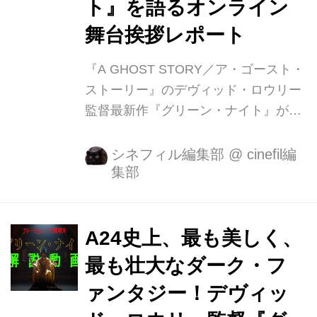
ト』を語るオンライン
舞台挨拶レポート
『A GHOST STORY／ア・ゴースト・
ストーリー』のデヴィッド・ロウリー
監督最新作『グリーン・ナイト』が11
月２５日（金）よりTOHOシネマズ シ
ャンテほかにて全国公開中です。 14世
シネフィル編集部
@
cinefil編
集部
紀の作者不明の叙事詩「サー・ガウェ
インと緑の騎士」は、「指輪物語」の
作家J・R・R・トールキンが現代英語
に翻訳し、広く読まれてきた。この原
A24史上、最も美しく、
典を、ロウリー監督自身が深い愛と敬
最も壮大なダーク・フ
意をもって大胆に脚色。過酷な自然界
ァンタジー！デヴィッ
へと挑む冒険と幻想的で奇妙な旅を通
して、自分の内面へと向き合っていく