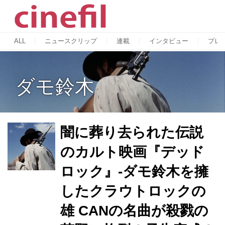
ALL
ニュースクリップ
連載
インタビュー
プレ
ダモ鈴木
闇に葬り去られた伝説
のカルト映画『デッド
ロック』-ダモ鈴木を擁
したクラウトロックの
雄 CANの名曲が殺戮の