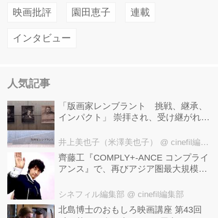
映画批評
園田恵子
連載
インタビュー
人気記事
「版画家レンブラント 挑戦、継承、
インパクト」 崇拝され、受け継がれ、
後世に影響を与えた版画技法！ 国立西
洋美術館にて9月23日まで開催中！
井上美也子（米澤美也子）
@ cinefil編集部
齊藤工『COMPLY+-ANCE コンプライ
アンス』で、再びアジア圏最大規模の
国際映画祭-上海国際映画祭"インター
ナショナル・パノラマ部門"に正式招
シネフィル編集部
@ cinefil編集部
待！
北島博士のおもしろ映画講座 第43回