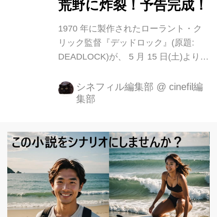
荒野に炸裂！予告完成！
1970 年に製作されたローラント・ク
リック監督『デッドロック』(原題:
DEADLOCK)が、 5 月 15 日(土)より新
宿 K’s cinema 他にて公開が決定しま
した。 「ファンタスティックで、ビザ
シネフィル編集部
@
cinefil編
集部
ールで、ギラついている。」 ーアレハ
ンドロ・ホドロフスキー ニュー・ジャ
ーマン・シネマの栄光から背を向け、
闇に葬り去られた伝説のカルト映画 半
世紀を経てクラウト・ロックの雄、
CAN の名曲を映像付きで堪能せよ! 荒
野を彷徨うかのように逃げてきた傷つ
いた若い男。荒れ果てた家に住むさえ
ない中年男と狂女、そして口のきけな