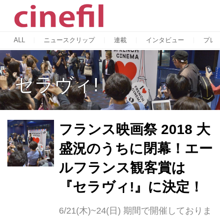
ALL
ニュースクリップ
連載
インタビュー
プレ
セラヴィ!
フランス映画祭 2018 大
盛況のうちに閉幕！エー
ルフランス観客賞は
『セラヴィ!』に決定！
6/21(木)~24(日) 期間で開催しておりま