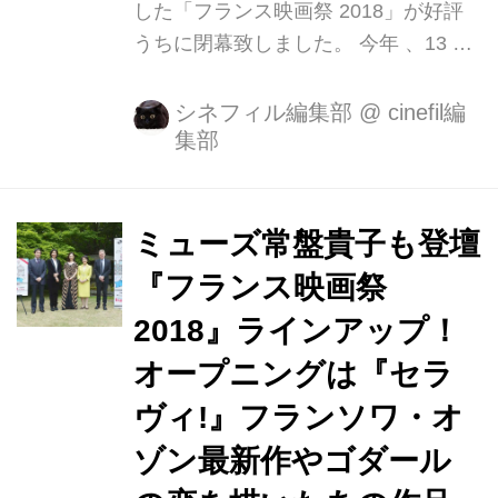
した「フランス映画祭 2018」が好評
うちに閉幕致しました。 今年 、13 年
ぶりに横浜にもどり華やかに開催、
6/21(木)にみなとみらいホールで行っ
シネフィル編集部
@
cinefil編
集部
たオープニングセレモニーで 、 フラ
ンス映画祭団長 ナタリー・バイと、横
浜出身でフェスティバル・ミューズを
務めた常盤貴子さんが開会を宣言。
ミューズ常盤貴子も登壇
『万引き家族』でカンヌ国際映画祭・
『フランス映画祭
パルムドールに輝いた是枝裕和監督、
2018』ラインアップ！
本映画祭 特別協賛である日産自動車
カルロス・ゴーン会長もお祝いに駆け
オープニングは『セラ
つけて下さいました。 満員となったオ
ヴィ!』フランソワ・オ
ープニング作品『セラヴィ!』(7/6 より
ゾン最新作やゴダール
全国公開) 上映を皮切りに、日本未公
開...