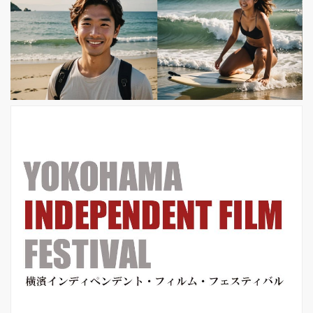
作チームの再集結は、本国フランスで
も大変な話題となり、公開週は、勿
論、文句なしの1位スタートを切り、
公開1ヶ月で興収25億円を突破した
超・話題作です。 同年公開「ラ・ラ・
ラン ド」「ダンケルク」といったハリ
ウッドの超話題作を抜き、2...