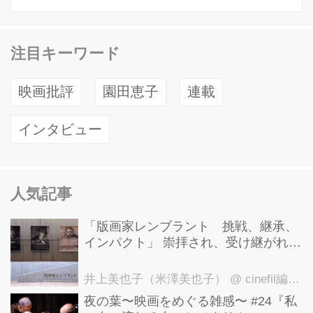
注目キーワード
映画批評
園田恵子
連載
インタビュー
人気記事
「版画家レンブラント 挑戦、継承、
インパクト」 崇拝され、受け継がれ、
後世に影響を与えた版画技法！ 国立西
洋美術館にて9月23日まで開催中！
井上美也子（米澤美也子）
@ cinefil編集部
夜の葉〜映画をめぐる雑感〜 #24『私