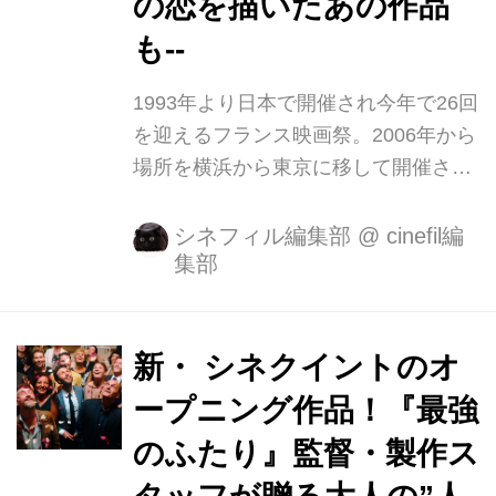
の恋を描いたあの作品
も--
1993年より日本で開催され今年で26回
を迎えるフランス映画祭。2006年から
場所を横浜から東京に移して開催され
ていましたが、日仏交流160周年を迎
える今年 2005年以来13年ぶりに横浜
シネフィル編集部
@
cinefil編
集部
で6月21日(木)から24日(日)開催。 本
日、フェスティバル・ミューズ 常盤貴
子さんらを迎え「フランス映画祭
2018」ラインアップ発表記者会見が都
新・ シネクイントのオ
内で行われました。 フランス映画祭
ープニング作品！『最強
2018 ラインアップ発表記者会見 ※敬
のふたり』監督・製作ス
称略 ■日程:4月23日(月) 11:00~ ■場所:
フランス大使館 公邸(港区南麻布4-11-