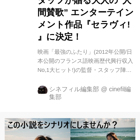
タッフが贈る大人の”人
44) ■登壇者: 常盤貴子(フェスティバ
間賛歌” エンターテイン
ル・ミューズ/45) ローラン・ピック
メント作品『セラヴィ!
(駐...
』に決定！
映画「最強のふたり」(2012年公開/日
本公開のフランス語映画歴代興行収入
No,1大ヒット!)の監督・スタッフ陣に
より製作された、待望の最新作『セラ
ヴィ! 』が、7月6日 (金)より日本公開
シネフィル編集部
@
cinefil編
集部
されることが決定し、さらには、同日
にオープンすることが発表されまし
た、新・ シネクイントのオープニング
作品として公開されるほか、全国公開
となります。 世界的に注目を集める製