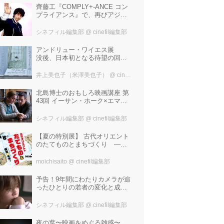
齊藤工『COMPLY+-ANCE コン
プライアンス』で、再びアジア
圏最大規模の国際映画祭-上海国
際映画祭"インターナショナル・
シネフィル編集部
@ cinefil編集部
パノラマ部門"に正式招待！
アンドリュー・ワイエス展
没後、日本初となる待望の回顧
展！ 作品に描かれた「境界」と
は？ 独自の精神世界を描く 豊
井上美也子（米澤美也子）
@ cinefil編集部
田市美術館にて7月18日から9月
23日まで開催！
北島博士のおもしろ映画講座 第
43回 イーサン・ホーク×エマ・
ワトソン。アメナーバル監督が
仕掛ける、実話に基づく衝撃の
シネフィル編集部
@ cinefil編集部
サスペンス『リグレッショ
ン』！
【夏の特別展】 古代オリエント
のたてものとまちづくり —模
型で探検！—
moichisaito
@ cinefil編集部
予告！9年間にわたりカメラが追
ったひとりの若者の変化と成長
の記録『ぼくが性別「ゼロ」に
戻るとき 空と木の実の9年間』
シネフィル編集部
@ cinefil編集部
夜の葉〜映画をめぐる雑感〜