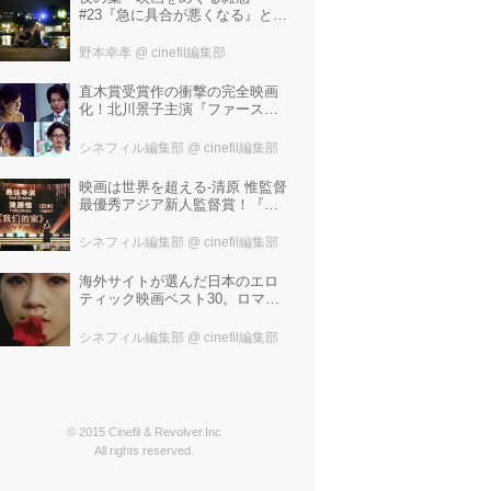
#23『急に具合が悪くなる』と宮
野真生子・磯野真穂『急に具合
が悪くなる』
野本幸孝
@ cinefil編集部
直木賞受賞作の衝撃の完全映画
化！北川景子主演『ファースト
ラヴ』。堤幸彦が「密度の濃い
化学反応」と絶賛した追加キャ
シネフィル編集部
@ cinefil編集部
ストは中村倫也 芳根京子 窪
塚洋介！
映画は世界を超える-清原 惟監督
最優秀アジア新人監督賞！『わ
たしたちの家』ブラジルに続き
中国最大の映画祭「上海国際映
シネフィル編集部
@ cinefil編集部
画祭」で受賞！
海外サイトが選んだ日本のエロ
ティック映画ベスト30。ロマン
ポルノ、ATG、インディペンデ
ントから選ばれた、大島渚、塚
シネフィル編集部
@ cinefil編集部
本晋也、若松孝二---。
© 2015 Cinefil & Revolver.Inc
All rights reserved.