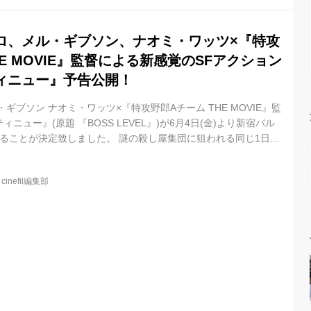
間でのアクション、...
ロ、メル・ギブソン、ナオミ・ワッツ×『特攻
HE MOVIE』監督による新感覚のSFアクション
ィニュー』予告公開！
ギブソン ナオミ・ワッツ×『特攻野郎Aチーム THE MOVIE』監
ニュー』(原題 『BOSS LEVEL』)が6月4日(金)より新宿バル
ることが決定致しました。 謎の殺し屋集団に狙われる同じ1日の
ープの謎を解き、世界滅亡を食い止めろ! 謎の殺し屋集団から死に追
無限に繰り返している男・ロイ。どうすればこの死のループから抜
@
cinefil編集部
われるのか?タイムループの中でレベルアップし真実に近づいてい
ビジュアルには「∞の時を駆けろ」というコピーと、物語の要と...