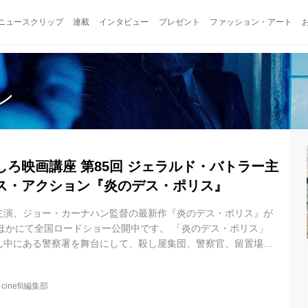
ニュースクリップ
連載
インタビュー
プレゼント
ファッション・アート
ン
ろ映画講座 第85回 ジェラルド・バトラー主
ス・アクション『炎のデス・ポリス』
主演、ジョー・カーナハン監督の最新作『炎のデス・ポリス』が
谷ほかにて全国ロードショー公開中です。 「炎のデス・ポリス」
ん中にある警察署を舞台にして、殺し屋集団、警察官、留置場に
の三つ巴の攻防を描く壮絶アクション編。誰が主役なのか分らぬ
人物が転々としていくスピーディな展開が爽快感をうむ。 冒頭の
@
cinefil編集部
の襲撃、ショッピングモール前での逮捕劇とオープンスペースで
き続き、さまざまな人物（ほとんどがワルかノロマ）がガンクリ