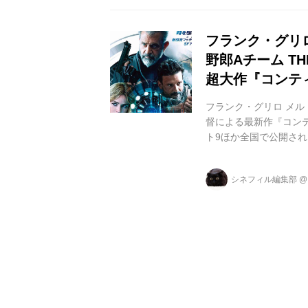
ーク署に集結し、密閉空
フランク・グリ
野郎Aチーム T
超大作『コンテ
フランク・グリロ メル・
督による最新作『コンティ
ト9ほか全国で公開され
繰り返し!? タイムル
い込まれる同じ1日を
シネフィル編集部
け出せるのか?なぜ狙
く─── 解禁となった