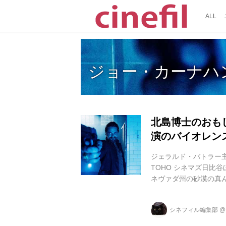
ALL
ジョー・カーナハ
北島博士のおもし
演のバイオレン
ジェラルド・バトラー
TOHO シネマズ日比
ネヴァダ州の砂漠の真
収容されている容疑者
ほどフォーカスされる
シネフィル編集部
カーチェイス、牧場で
のアクション場面に引