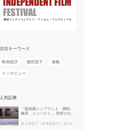
注目キーワード
映画批評
園田恵子
連載
インタビュー
人気記事
「版画家レンブラント 挑戦、
継承、インパクト」 崇拝され、
受け継がれ、後世に影響を与え
た版画技法！ 国立西洋美術館に
井上美也子（米澤美也子）
@ cinefil編集部
て9月23日まで開催中！