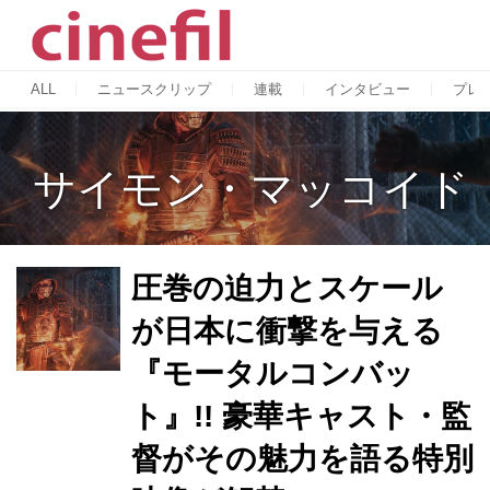
ALL
ニュースクリップ
連載
インタビュー
プレ
サイモン・マッコイド
圧巻の迫力とスケール
が日本に衝撃を与える
『モータルコンバッ
ト』!! 豪華キャスト・監
督がその魅力を語る特別