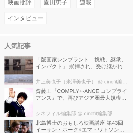
映画批評
園田恵子
連載
インタビュー
人気記事
「版画家レンブラント 挑戦、継承、
インパクト」 崇拝され、受け継がれ、
後世に影響を与えた版画技法！ 国立西
洋美術館にて9月23日まで開催中！
井上美也子（米澤美也子）
@ cinefil編集部
齊藤工『COMPLY+-ANCE コンプライ
アンス』で、再びアジア圏最大規模の
国際映画祭-上海国際映画祭"インター
ナショナル・パノラマ部門"に正式招
シネフィル編集部
@ cinefil編集部
待！
北島博士のおもしろ映画講座 第43回
イーサン・ホーク×エマ・ワトソン。