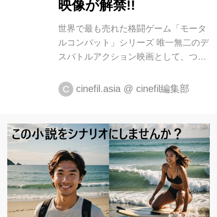
映像が解禁!!
世界で最も売れた格闘ゲーム「モータ
ルコンバット」シリーズ 唯一無二のデ
スバトルアクション映画として、つい
に日本上陸！ 社会現象を巻き起こし、
世界で最も売れた格闘ゲームの一つ
cinefil.asia
@
cinefil編集部
C
「モータルコンバット」。激しすぎる
バトルと相手にトドメを刺すシリーズ
定番描写である“フェイタリティ”の残
虐さを理由に、日本では現在未発売と
なっているゲームシリーズが、唯一無
二のデスバトルアクション映画として
ついに日本上陸！ そんな本作には、映
画、テレビ、格闘技と様々な分野で活
躍する世界各国のキャスト達が集結。