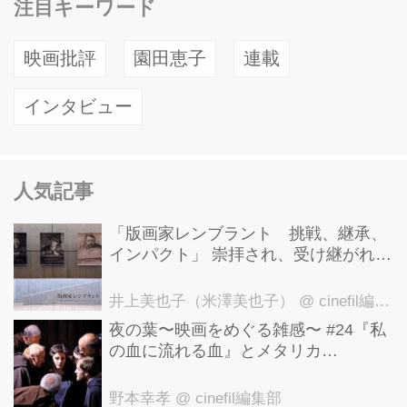
注目キーワード
映画批評
園田恵子
連載
インタビュー
人気記事
「版画家レンブラント 挑戦、継承、
インパクト」 崇拝され、受け継がれ、
後世に影響を与えた版画技法！ 国立西
洋美術館にて9月23日まで開催中！
井上美也子（米澤美也子）
@ cinefil編集部
夜の葉〜映画をめぐる雑感〜 #24『私
の血に流れる血』とメタリカ
「Nothing Else Matters」
野本幸孝
@ cinefil編集部