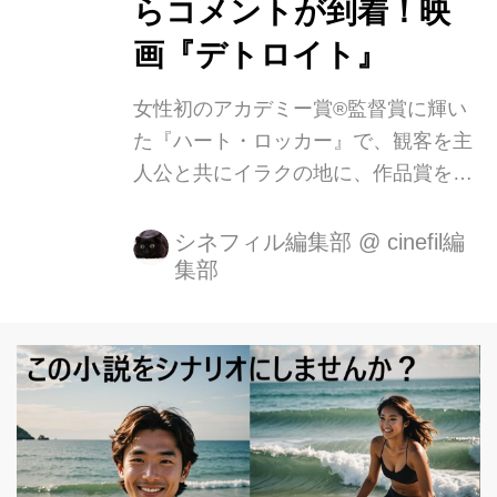
らコメントが到着！映
画『デトロイト』
女性初のアカデミー賞®監督賞に輝い
た『ハート・ロッカー』で、観客を主
人公と共にイラクの地に、作品賞を始
め5部門にノミネートされた『ゼロ・
ダーク・サーティ』では、オサマ・ビ
シネフィル編集部
@
cinefil編
集部
ンラディンのアジトの中へと潜入させ
たキャスリン・ビグロー監督。 徹底し
たリアルな描写による圧巻の臨場感、
先が読めない骨太でスリリングなスト
ーリーテリングで、常に観客を圧倒し
てきたビグロー監督が新たに挑むの
は、1967年に起こった、アメリカ史上
最大級の“暴動”の最中に起こった事