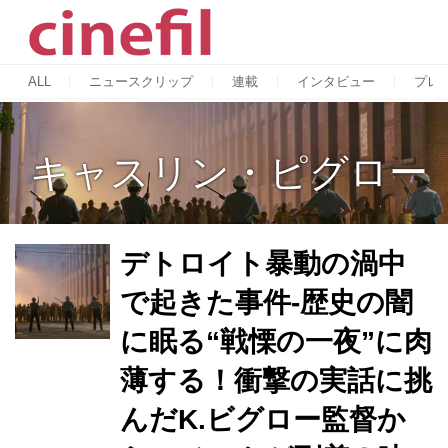
ALL
ニュースクリップ
連載
インタビュー
プレ
キャスリン・ピグロー
デトロイト暴動の渦中
で起きた事件-歴史の闇
に眠る“戦慄の一夜”に肉
薄する！衝撃の実話に挑
んだK.ビグロー監督か