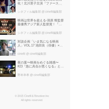
化！北川景子主演『ファースト
ラヴ』。堤幸彦が「密度の濃い
化学反応」と絶賛した追加キャ
シネフィル編集部
@ cinefil編集部
ストは中村倫也 芳根京子 窪
塚洋介！
映画は世界を超える-清原 惟監督
最優秀アジア新人監督賞！『わ
たしたちの家』ブラジルに続き
中国最大の映画祭「上海国際映
シネフィル編集部
@ cinefil編集部
画祭」で受賞！
対談企画「いま気になる映画
人」VOL.17 池田良（俳優）×飯
塚冬酒（映画製作・プロデュー
サー）
cinefil
@ cinefil編集部
夜の葉〜映画をめぐる雑感〜
#23『急に具合が悪くなる』と宮
野真生子・磯野真穂『急に具合
が悪くなる』
野本幸孝
@ cinefil編集部
© 2015 Cinefil & Revolver.Inc
All rights reserved.