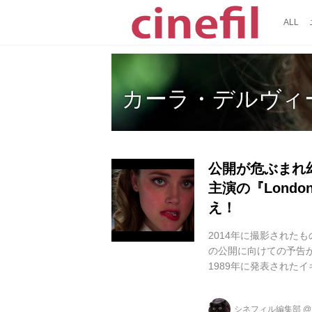
ALL
カーラ・デルヴィ
公開が危ぶまれ
主演の『Londo
え！
2014年に撮影されたも
の公開に向けての予告が
1989年に発表されたイ
は、もともとデヴィッ
後二転三転し、最終的
シネフィル編集部