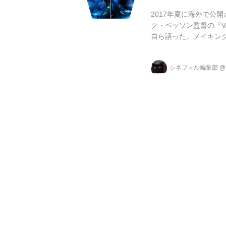
2017年夏に海外で公
ク・ベッソン監督の『V
自ら語った、メイキン
んといってもその宇宙
までの宇宙を描いた映
シネフィル編集部
す。 今回、リュック・
エレメント』以来のSF
実際、解禁された映像を.