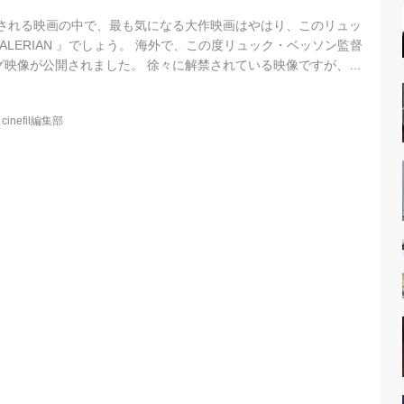
開される映画の中で、最も気になる大作映画はやはり、このリュッ
ALERIAN 』でしょう。 海外で、この度リュック・ベッソン監督
グ映像が公開されました。 徐々に解禁されている映像ですが、な
を描いた世界観は、独特の色彩でカルフルに演出されており、今
画とは、一線を画すスペースファンタジーとなっているみたいで
@
cinefil編集部
ベッソン監督は自ら脚本と製作も手がけ、1997年の『フィフス・
大作となり、総予算も200億を超えた大作といわれていますが、
..