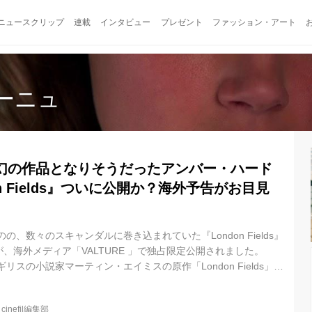
ニュースクリップ
連載
インタビュー
プレゼント
ファッション・アート
ーニュ
幻の作品となりそうだったアンバー・ハード
n Fields』ついに公開か？海外予告がお目見
のの、数々のスキャンダルに巻き込まれていた『London Fields』
、海外メディア「VALTURE 」で独占限定公開されました。
ギリスの小説家マーティン・エイミスの原作「London Fields」
ド・クローネンバーグ監督が映画化券をとった作品ですが、その
に数多くのMVやコマーシャルを手がけグラミー賞やエミー賞など
@
cinefil編集部