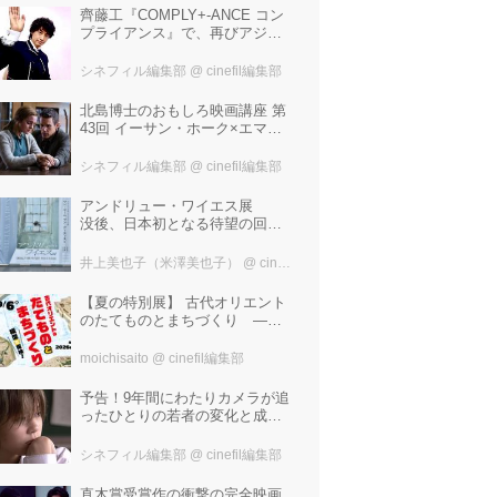
齊藤工『COMPLY+-ANCE コン
プライアンス』で、再びアジア
圏最大規模の国際映画祭-上海国
際映画祭"インターナショナル・
シネフィル編集部
@ cinefil編集部
パノラマ部門"に正式招待！
北島博士のおもしろ映画講座 第
43回 イーサン・ホーク×エマ・
ワトソン。アメナーバル監督が
仕掛ける、実話に基づく衝撃の
シネフィル編集部
@ cinefil編集部
サスペンス『リグレッショ
ン』！
アンドリュー・ワイエス展
没後、日本初となる待望の回顧
展！ 作品に描かれた「境界」と
は？ 独自の精神世界を描く 豊
井上美也子（米澤美也子）
@ cinefil編集部
田市美術館にて7月18日から9月
23日まで開催！
【夏の特別展】 古代オリエント
のたてものとまちづくり —模
型で探検！—
moichisaito
@ cinefil編集部
予告！9年間にわたりカメラが追
ったひとりの若者の変化と成長
の記録『ぼくが性別「ゼロ」に
戻るとき 空と木の実の9年間』
シネフィル編集部
@ cinefil編集部
直木賞受賞作の衝撃の完全映画