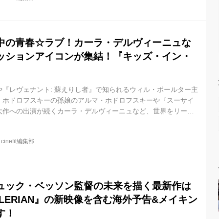
ー・カレン監督の長編映画のデビュー作として製作が進められて
015年のトロント国際映画祭の特別プレゼンテーション部門で上
中の青春☆ラブ！カーラ・デルヴィーニュな
ッションアイコンが集結！『キッズ・イン・
『レヴェナント: 蘇えりし者』で知られるウィル・ポールター主
・ホドロフスキーの孫娘のアルマ・ホドロフスキーや『スーサイ
大作への出演が続くカーラ・デルヴィーニュなど、世界をリード
結した、青春ラブストーリー『キッズ・イン・ラブ』を公開が、
、ポスターービジュアルと予告編が公開となりました。 本作は、ロン
@
cinefil編集部
ほどのひと夏の恋、一生に一度きりのゴールデン・タイムをスタ
取った青春ラブストーリー。 冴えない日々が続く夏休みに降って
女との...
ュック・ベッソン監督の未来を描く最新作は
LERIAN』の新映像を含む海外予告&メイキン
す！