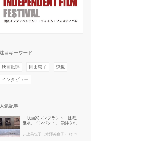
注目キーワード
映画批評
園田恵子
連載
インタビュー
人気記事
「版画家レンブラント 挑戦、
継承、インパクト」 崇拝され、
受け継がれ、後世に影響を与え
た版画技法！ 国立西洋美術館に
井上美也子（米澤美也子）
@ cinefil編集部
て9月23日まで開催中！