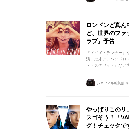
を受賞しているマシュ
いました。 そして、2
映...
ロンドンど真ん
ど、世界のファ
ラブ』予告
『メイズ・ランナー』や
演、鬼才アレハンドロ
ド・スクワッド』など
する若きアイコンが集
7/29(土)に決定し
シネフィル編集部
ドンを舞台にまばゆい
イリッシュ映像で切り
湧いたミステリアスな美少
やっぱりこのリ
スゴそう！『VA
グ！チェックで