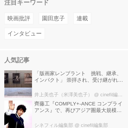
注目キーワード
映画批評
園田恵子
連載
インタビュー
人気記事
「版画家レンブラント 挑戦、継承、
インパクト」 崇拝され、受け継がれ、
後世に影響を与えた版画技法！ 国立西
洋美術館にて9月23日まで開催中！
井上美也子（米澤美也子）
@ cinefil編集部
齊藤工『COMPLY+-ANCE コンプライ
アンス』で、再びアジア圏最大規模の
国際映画祭-上海国際映画祭"インター
ナショナル・パノラマ部門"に正式招
シネフィル編集部
@ cinefil編集部