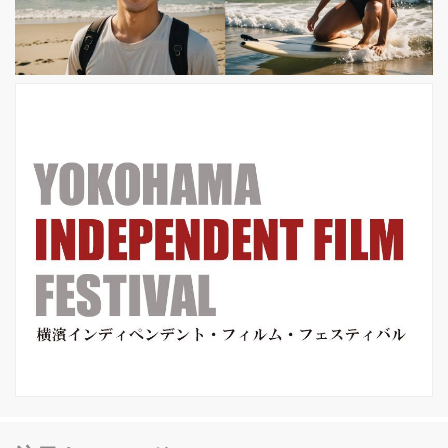
者かに拉致監禁され、理由も明かされ
ぬまま15年後に突如解放されたオ・デ
スの壮絶な復讐劇を描く。予想を超え
るストーリー展開と、スタイリッシュ
かつ容...