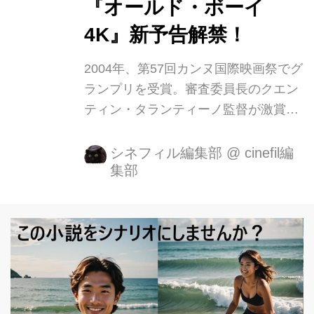
『オールド・ボーイ
4K』新予告解禁！
2004年、第57回カンヌ国際映画祭でグ
ランプリを受賞。審査委員長のクエン
ティン・タランティーノ監督が激賞
し、国内外の映画賞で高い評価を得た
鬼才パク・チャヌクの傑作復讐サスペ
シネフィル編集部
@
cinefil編
集部
ンスが待望の4Kリマスター化。『オー
ルド・ボーイ 4K』として、5月6日
（金）より全国公開されることとなり
ました。 作：土屋ガロン（狩撫麻
礼）、画：嶺岸信明による日本の同名
コミックを原作に、『JSA』で国際的
に注目を集めていたパク・チャヌク監
督が映画化した本作は、ある日突然何