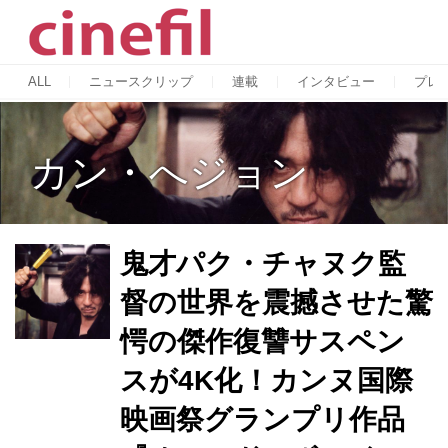
ALL
ニュースクリップ
連載
インタビュー
プレ
カン・へジョン
鬼才パク・チャヌク監
督の世界を震撼させた驚
愕の傑作復讐サスペン
スが4K化！カンヌ国際
映画祭グランプリ作品