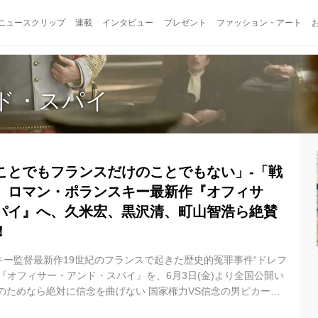
ニュースクリップ
連載
インタビュー
プレゼント
ファッション・アート
ド・スパイ
ことでもフランスだけのことでもない」-「戦
」ロマン・ポランスキー最新作『オフィサ
パイ』へ、久米宏、黒沢清、町山智浩ら絶賛
！
ー監督最新作19世紀のフランスで起きた歴史的冤罪事件“ドレフ
『オフィサー・アンド・スパイ』を、6月3日(金)より全国公開い
のためなら絶対に信念を曲げない 国家権力VS信念の男ピカール
ドレフュス事件の冤罪と軍部の腐敗を公開状で新聞に掲載し、名誉