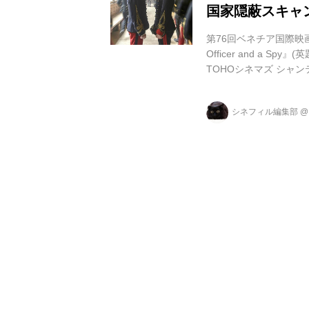
国家隠蔽スキャ
第76回ベネチア国際映
Officer and a 
TOHOシネマズ シャ
た男の不屈の信念と命
家隠蔽スキャンダル【
シネフィル編集部
スト』ロマン・ポラン
化。巨大権力と闘った
ヤ感情が...