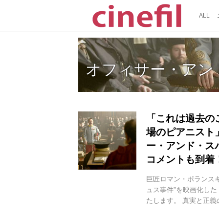
ALL
オフィサー・アン
「これは過去の
場のピアニスト
ー・アンド・ス
コメントも到着
巨匠ロマン・ポランスキ
ュス事件”を映画化した
たします。 真実と正義
の法廷バトル開幕！ 