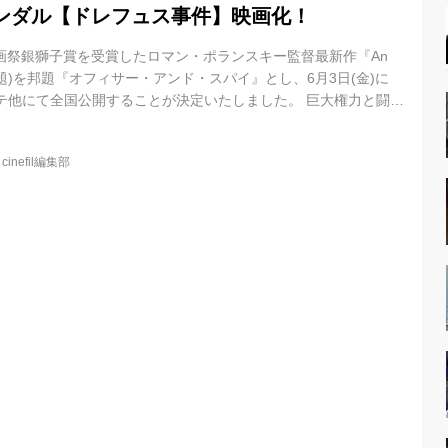
ンダル【ドレフュス事件】映画化！
画祭銀獅子賞を受賞したロマン・ポランスキー監督最新作『An
Spy』(英題)を邦題『オフィサー・アンド・スパイ』とし、6月3日(金)に
ンテ他にて全国公開することが決定いたしました。 巨大権力と闘っ
がけの逆転劇を壮大なスケールで描く！ ＜衝撃の実話＞世紀の国
ドレフュス事件】映画化 アカデミー賞監督賞受賞『戦場のピアニ
@
cinefil編集部
スキー監督の最新作は、歴史的冤罪事件“ドレフュス事件”の映画
男の不屈の信念と壮絶な逆転劇を描く歴史サスペンスだ！反ユダ