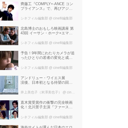
齊藤工『COMPLY+-ANCE コン
プライアンス』で、再びアジア
圏最大規模の国際映画祭-上海国
際映画祭"インターナショナル・
シネフィル編集部
@ cinefil編集部
パノラマ部門"に正式招待！
北島博士のおもしろ映画講座 第
43回 イーサン・ホーク×エマ・
ワトソン。アメナーバル監督が
仕掛ける、実話に基づく衝撃の
シネフィル編集部
@ cinefil編集部
サスペンス『リグレッショ
ン』！
予告！9年間にわたりカメラが追
ったひとりの若者の変化と成長
の記録『ぼくが性別「ゼロ」に
戻るとき 空と木の実の9年間』
シネフィル編集部
@ cinefil編集部
アンドリュー・ワイエス展
没後、日本初となる待望の回顧
展！ 作品に描かれた「境界」と
は？ 独自の精神世界を描く 豊
井上美也子（米澤美也子）
@ cinefil編集部
田市美術館にて7月18日から9月
23日まで開催！
直木賞受賞作の衝撃の完全映画
化！北川景子主演『ファースト
ラヴ』。堤幸彦が「密度の濃い
化学反応」と絶賛した追加キャ
シネフィル編集部
@ cinefil編集部
ストは中村倫也 芳根京子 窪
塚洋介！
海外サイトが選んだ日本のエロ