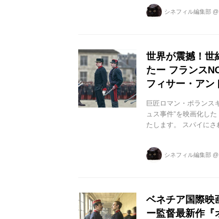
毀損で訴えられたエミ
シネフィル編集部
到着。ドレフュスの有
ルの真横で「中佐は嘘
部下の侮辱に対し、ピカ
世界が震撼！世
たー フランスN
フィサー・アン
巨匠ロマン・ポランスキ
ュス事件”を映画化した
たします。 スパイにさ
ルはこの冤罪から始まっ
レル演じるユダヤ人
シネフィル編集部
で有罪となり公の場で
ュス。大勢の軍人や見
い渡され、問答無用で、軍
ベネチア国際映
ー監督最新作『