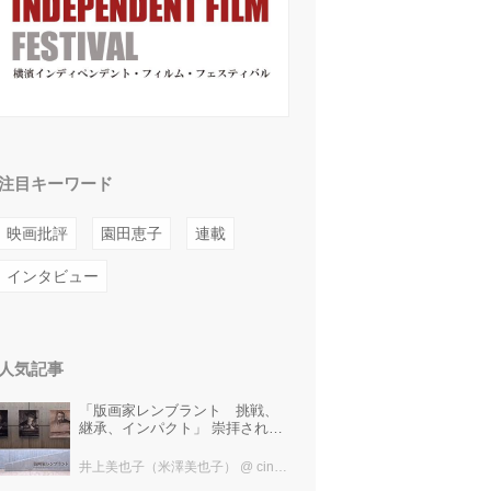
注目キーワード
映画批評
園田恵子
連載
インタビュー
人気記事
「版画家レンブラント 挑戦、
継承、インパクト」 崇拝され、
受け継がれ、後世に影響を与え
た版画技法！ 国立西洋美術館に
井上美也子（米澤美也子）
@ cinefil編集部
て9月23日まで開催中！