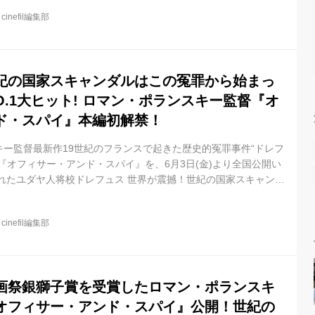
ール・ゾラ。彼の証人として主人公ピカールが法廷に立つ場面が
@
cinefil編集部
罪を画策したアンリ少尉（グレゴリー・ガドゥボワ）が、ピカー
つきだ」と指をさし糾弾、法廷内は騒然とする。この、かつての
ールは眉ひ...
紀の国家スキャンダルはこの冤罪から始まっ
O.1大ヒット! ロマン・ポランスキー監督『オ
ド・スパイ』本編初解禁！
ー監督最新作19世紀のフランスで起きた歴史的冤罪事件“ドレフ
『オフィサー・アンド・スパイ』を、6月3日(金)より全国公開い
れたユダヤ人将校ドレフュス 世界が震撼！世紀の国家スキャンダ
たー本編初解禁！ このたび解禁された初本編映像は、ルイ・ガ
大尉のドレフュスが、ドイツに軍事機密を流したというスパイ容疑
@
cinefil編集部
軍籍を剥奪されるシーン。陸軍大学校の校庭に連行されるドレフ
物の民衆に囲まれるなか「被告を国家反逆罪で有罪とする」と言
籍を...
画祭銀獅子賞を受賞したロマン・ポランスキ
オフィサー・アンド・スパイ』公開！世紀の