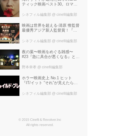
ティック映画ベスト30。ロマン
ポルノ、ATG、インディペンデ
ントから選ばれた、大島渚、塚
シネフィル編集部
@ cinefil編集部
本晋也、若松孝二---。
映画は世界を超える-清原 惟監督
最優秀アジア新人監督賞！『わ
たしたちの家』ブラジルに続き
中国最大の映画祭「上海国際映
シネフィル編集部
@ cinefil編集部
画祭」で受賞！
夜の葉〜映画をめぐる雑感〜
#23『急に具合が悪くなる』と宮
野真生子・磯野真穂『急に具合
が悪くなる』
野本幸孝
@ cinefil編集部
ホラー映画史上 No.1 ヒット
『IT/イット “それ”が見えたら、
終わり。』の製作陣が映画史に
残る“殺人人形”トラウマ映画『チ
シネフィル編集部
@ cinefil編集部
ャイルド・プレイ』を新たにー
© 2015 Cinefil & Revolver.Inc
All rights reserved.