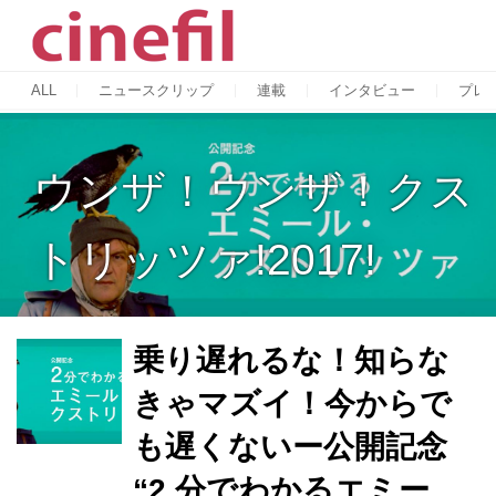
ALL
ニュースクリップ
連載
インタビュー
プレ
ウンザ！ウンザ！クス
トリッツァ!2017!
乗り遅れるな！知らな
きゃマズイ！今からで
も遅くないー公開記念
“2 分でわかるエミー