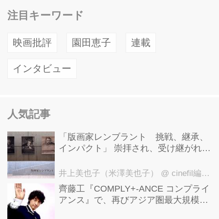
注目キーワード
映画批評
園田恵子
連載
インタビュー
人気記事
「版画家レンブラント 挑戦、継承、
インパクト」 崇拝され、受け継がれ、
後世に影響を与えた版画技法！ 国立西
洋美術館にて9月23日まで開催中！
井上美也子（米澤美也子）
@ cinefil編集部
齊藤工『COMPLY+-ANCE コンプライ
アンス』で、再びアジア圏最大規模の
国際映画祭-上海国際映画祭"インター