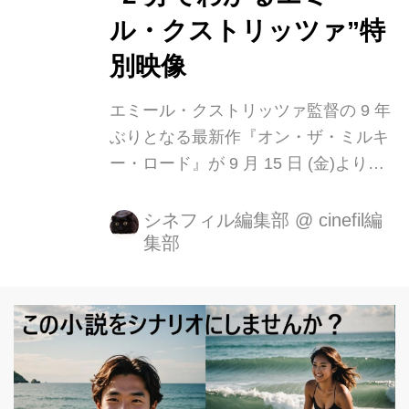
ル・クストリッツァ”特
別映像
エミール・クストリッツァ監督の 9 年
ぶりとなる最新作『オン・ザ・ミルキ
ー・ロード』が 9 月 15 日 (金)より
TOHO シネマズ シャンテほかにて全
国公開致します。 また、9/16~29 に
シネフィル編集部
@
cinefil編
集部
は、『アンダーグラウンド 完全版』ほ
かクストリッツァ監督の特集上映「ウ
ンザ!ウンザ!クストリッツァ!2017!」が
開催されることも決定しております。
この度、9 年ぶり最新作『オン・ザ・
ミルキー・ロード』と、「ウンザ!ウン
ザ!クストリッツァ!2017!」の公開を記