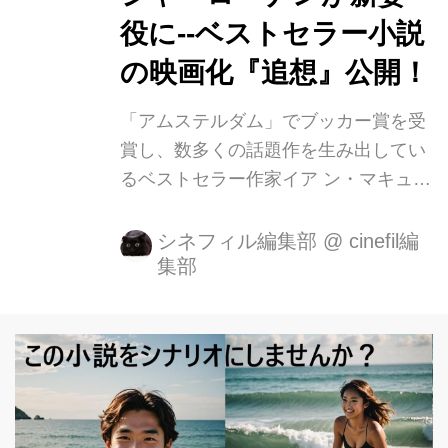
役に--ベストセラー小説
の映画化『追想』公開！
「アムステルダム」でブッカー賞を受
賞し、数多くの話題作を生み出してい
るベストセラー作家イア ン・マキュー
アンの小説「初夜」を、シアーシャ・
ローナン主演で映画化した『On Chesil
シネフィル編集部
@
cinefil編
集部
Beach』が『追想』の邦題として、 8
月10日(金)より TOHO シネマズ シャ
ンテ他にて公開となります。 誰もが経
験する“大人になる瞬間”の儚さと美し
さを切り取った 唯一無二のラブストー
リー 『ブルックリン』や『レディ・バ
ード』といった話題作に立て続けに主