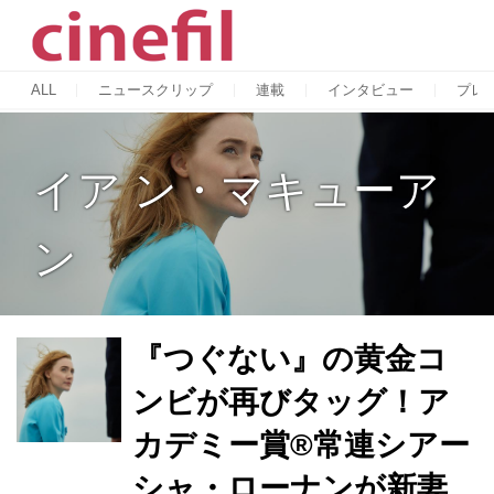
ALL
ニュースクリップ
連載
インタビュー
プレ
イア ン・マキューア
ン
『つぐない』の黄金コ
ンビが再びタッグ！ア
カデミー賞®常連シアー
シャ・ローナンが新妻