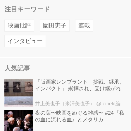
注目キーワード
映画批評
園田恵子
連載
インタビュー
人気記事
「版画家レンブラント 挑戦、継承、
インパクト」 崇拝され、受け継がれ、
後世に影響を与えた版画技法！ 国立西
洋美術館にて9月23日まで開催中！
井上美也子（米澤美也子）
@ cinefil編集部
夜の葉〜映画をめぐる雑感〜 #24『私
の血に流れる血』とメタリカ
「Nothing Else Matters」