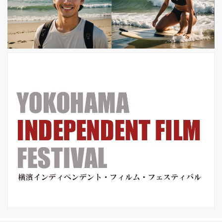
演し、24 歳 にしてアカデミー賞®の常
連といわれるシアーシャ・ローナン。
若手女優の筆頭として目覚ましい活躍
を見せる彼女が、現代のイギリス文学
が誇...