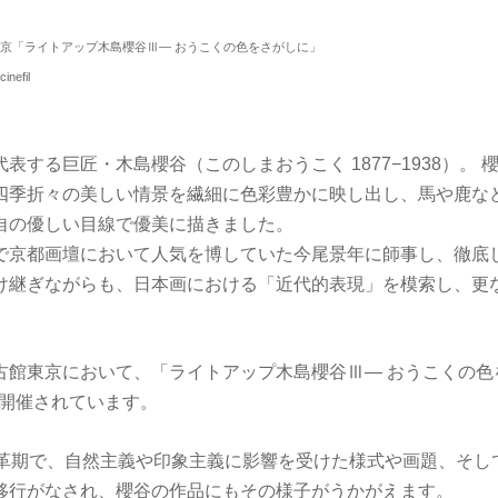
東京「ライトアップ木島櫻谷Ⅲ― おうこくの色をさがしに」
nefil
表する巨匠・木島櫻谷（このしまおうこく 1877−1938）。
四季折々の美しい情景を繊細に色彩豊かに映し出し、馬や鹿な
自の優しい目線で優美に描きました。
で京都画壇において人気を博していた今尾景年に師事し、徹底
け継ぎながらも、日本画における「近代的表現」を模索し、更
古館東京において、「ライトアップ木島櫻谷Ⅲ― おうこくの色
まで開催されています。
変革期で、自然主義や印象主義に影響を受けた様式や画題、そし
移行がなされ、櫻谷の作品にもその様子がうかがえます。