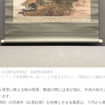
大正時代(20世紀) 泉屋博古館東京
アップ木島櫻谷Ⅲ― おうこくの色をさがしに」内覧会にて撮影 photo by
を背景に映える秋の情景。断崖の間には滝が流れ、中央の岩の
います。
-1908）の代表作《白雲紅樹》を彷彿とさせる風景は、十代か