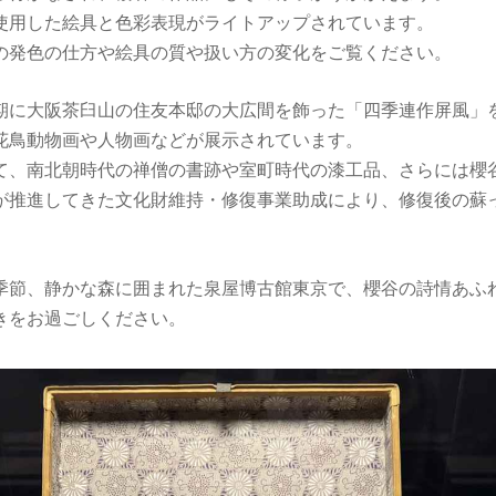
使用した絵具と色彩表現がライトアップされています。
の発色の仕方や絵具の質や扱い方の変化をご覧ください。
期に大阪茶臼山の住友本邸の大広間を飾った「四季連作屏風」
花鳥動物画や人物画などが展示されています。
て、南北朝時代の禅僧の書跡や室町時代の漆工品、さらには櫻
が推進してきた文化財維持・修復事業助成により、修復後の蘇
季節、静かな森に囲まれた泉屋博古館東京で、櫻谷の詩情あふ
きをお過ごしください。