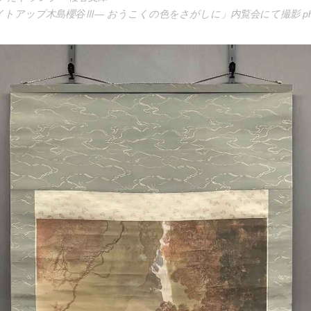
アップ木島櫻谷Ⅲ― おうこくの色をさがしに」内覧会にて撮影 photo by