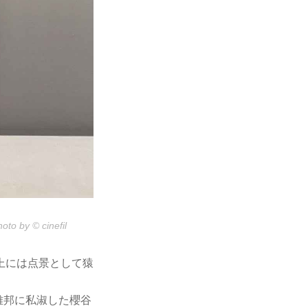
 © cinefil
上には点景として猿
ら雅邦に私淑した櫻谷