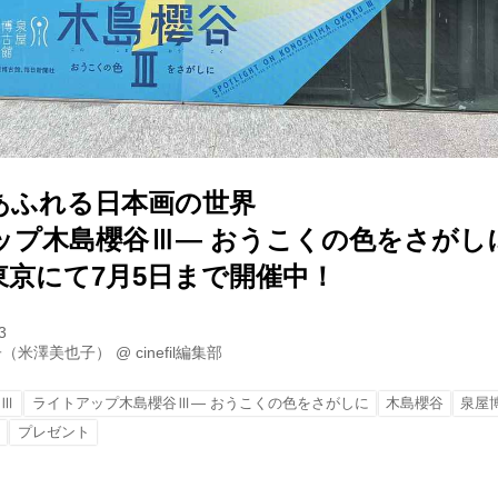
あふれる日本画の世界
ップ木島櫻谷Ⅲ― おうこくの色をさがし
東京にて7月5日まで開催中！
3
子（米澤美也子）
@
cinefil編集部
谷Ⅲ
ライトアップ木島櫻谷Ⅲ― おうこくの色をさがしに
木島櫻谷
泉屋
ト
プレゼント