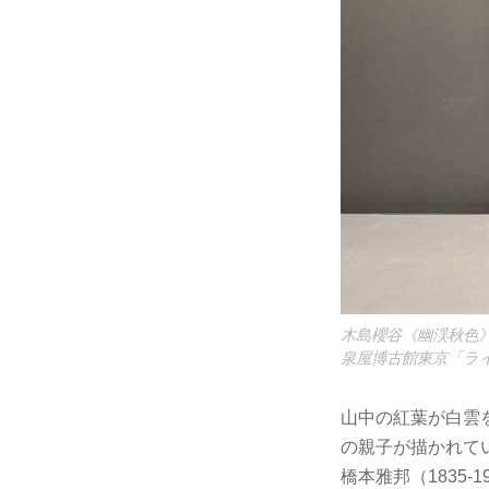
木島櫻谷《幽渓秋色》
泉屋博古館東京「ライト
山中の紅葉が白雲
の親子が描かれて
橋本雅邦（1835