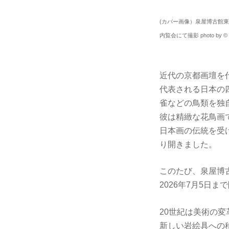
(カバー画像）泉屋博古館
内覧会にて撮影 photo by © ci
近代の京都画壇を代
代表される日本の
雀などの鳥類を独
彼は精緻な花鳥画
日本画の伝統を受
り開きました。
このたび、泉屋博
2026年7月5日
20世紀は美術の
新しい岩絵具への