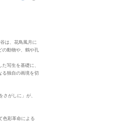
 櫻谷は、花鳥風月に
どの動物や、鶴や孔
した写生を基礎に、
なる独自の画境を切
をさがしに」が、
て色彩革命による