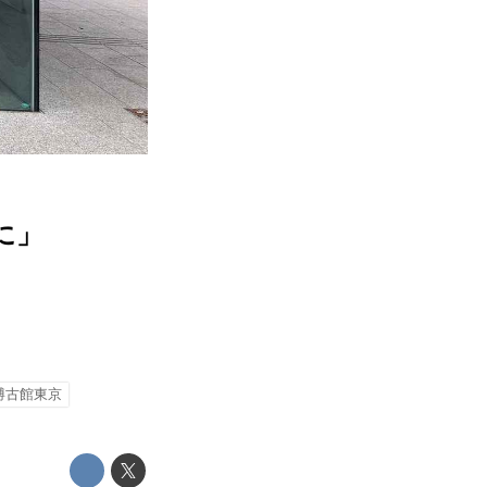
に」
博古館東京